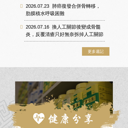
2026.07.23
肺癌復發合併骨轉移，
肋膜積水呼吸困難
2026.07.16
換人工關節後變成骨髓
炎，反覆清瘡只好無奈拆掉人工關節
更多週記