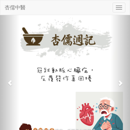
杏儒中醫
切
換
Previous
Nex