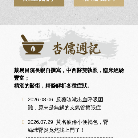
蔡易昌院長親自撰寫，中西醫雙執照，臨床經驗
豐富；
精湛的醫術，精僻解析各種症狀。
2026.08.06
反覆咳嗽出血呼吸困
難，原來是無解的支氣管擴張症
2026.07.29
莫名疲倦小便褐色，腎
絲球腎炎竟然找上門了！