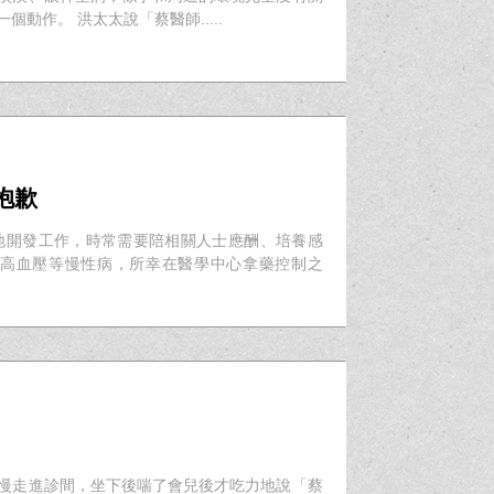
動作。 洪太太說「蔡醫師.....
抱歉
地開發工作，時常需要陪相關人士應酬、培養感
、高血壓等慢性病，所幸在醫學中心拿藥控制之
慢慢走進診間，坐下後喘了會兒後才吃力地說「蔡