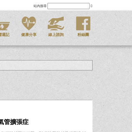
站內搜尋
儒週記
健康分享
線上諮詢
粉絲團
氣管擴張症