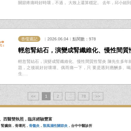
關節疼痛時好時壞，不過， 大致上還算穩定。 去年，邱小姐到歐
杏儒週記
︱2026.06.04︱點閱數：978
輕忽腎結石，演變成腎纖維化、慢性間質
輕忽腎結石，演變成腎纖維化、慢性間質性腎炎 陳先生多年
題，之後就好好壞壞、偶而痛一下，只 要是遇到應酬多、
生.....
<<
1
2
...
78
>>
、西醫雙執照，臨床經驗豐富
．腎臟病．骨壞死．
骨髓炎
．
類風濕性關節炎
．台中中醫診所