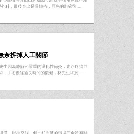
科，最後查出是骨轉移，原先的肺癌復.....
無奈拆掉人工關節
林先生因為膝關節嚴重的退化性節炎，走路疼痛並
手術後經過長時間的復健，林先生終於.....
情淡漠、眼神空洞，似乎和周遭的環境完全沒有關