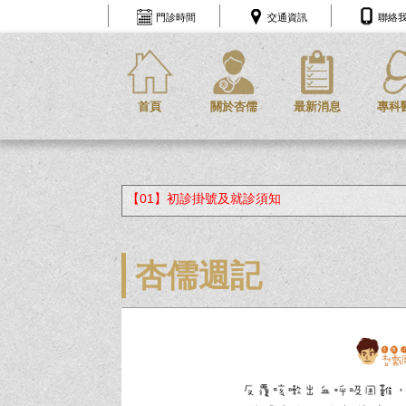
門診時間
交通資訊
聯絡
首頁
關於杏儒
最新消息
專科
【01】初診掛號及就診須知
杏儒週記