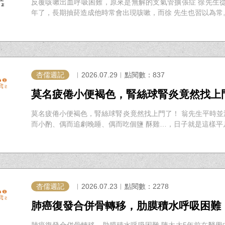
反覆咳嗽出血呼吸困難，原來是無解的支氣管擴張症 徐先生從
年了，長期抽菸造成他時常會出現咳嗽，而徐 先生也習以為常。大
杏儒週記
︱2026.07.29︱點閱數：837
莫名疲倦小便褐色，腎絲球腎炎竟然找上
莫名疲倦小便褐色，腎絲球腎炎竟然找上門了！ 翁先生平時
而小酌、偶而追劇晚睡、偶而吃個鹽 酥雞…，日子就是這樣平凡一
杏儒週記
︱2026.07.23︱點閱數：2278
肺癌復發合併骨轉移，肋膜積水呼吸困難
肺癌復發合併骨轉移，肋膜積水呼吸困難 陳太太5年前在醫