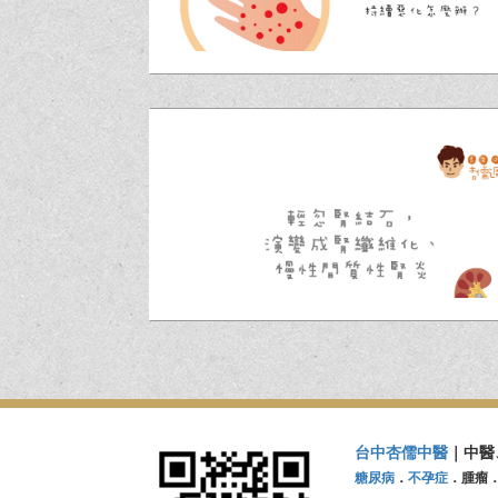
台中杏儒中醫
｜中醫
糖尿病
．
不孕症
．腫瘤