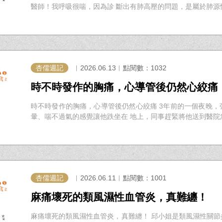
醫師！我呼吸很喘，因為診 斷出有肺高壓的問題，是屬於肺源性心
杏儒週記
︱2026.06.13︱點閱數：1032
時不時發作的胸痛，心導管後仍然心絞痛
時不時發作的胸痛，心導管後仍然心絞痛 3年前的一個夜晚
暈、喘不過氣的感覺讓他跌坐在 地上，同事趕緊將他送到醫院急診
杏儒週記
︱2026.06.11︱點閱數：1001
麻痛壞死的類風濕性血管炎，真難纏！
麻痛壞死的類風濕性血管炎，真難纏！ 邱小姐是類風濕性關