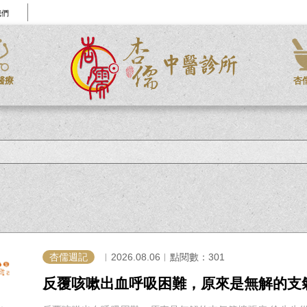
我們
醫療
杏
杏儒週記
︱2026.08.06︱點閱數：301
反覆咳嗽出血呼吸困難，原來是無解的支