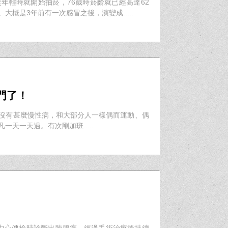
年輕時就開始抽菸，76歲時菸齡就已經高達62
概是3年前有一次感冒之後，演變成.....
門了！
並沒有甚麼慢性病，和大部分人一樣偶而運動、偶
天一天過。有次剛加班.....
學中心健檢時診斷出肺腺癌，經過手術治療後持續