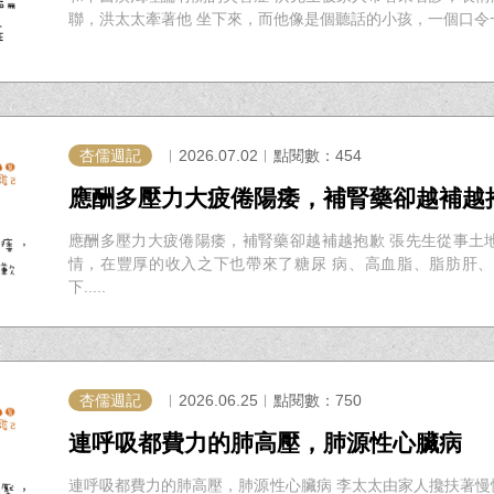
聯，洪太太牽著他 坐下來，而他像是個聽話的小孩，一個口令一個
杏儒週記
︱2026.07.02︱點閱數：454
應酬多壓力大疲倦陽痿，補腎藥卻越補越
應酬多壓力大疲倦陽痿，補腎藥卻越補越抱歉 張先生從事土
情，在豐厚的收入之下也帶來了糖尿 病、高血脂、脂肪肝
下.....
杏儒週記
︱2026.06.25︱點閱數：750
連呼吸都費力的肺高壓，肺源性心臟病
連呼吸都費力的肺高壓，肺源性心臟病 李太太由家人攙扶著