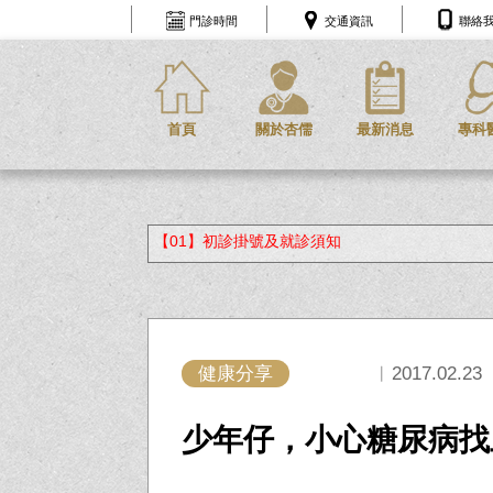
門診時間
交通資訊
聯絡
首頁
關於杏儒
最新消息
專科
【01】初診掛號及就診須知
健康分享
︱2017.02.23
少年仔，小心糖尿病找上