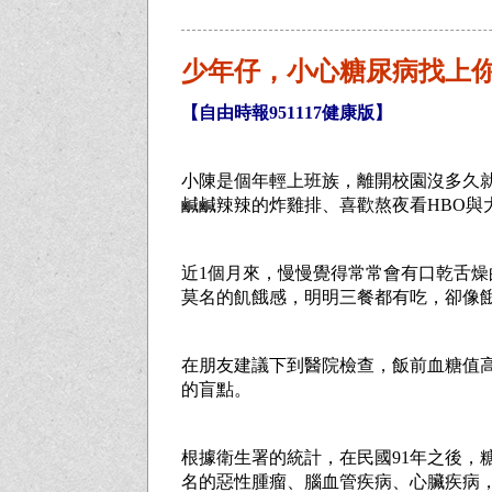
少年仔，小心糖尿病找上
【自由時報951117健康版】
小陳是個年輕上班族，離開校園沒多久
鹹鹹辣辣的炸雞排、喜歡熬夜看HBO
近1個月來，慢慢覺得常常會有口乾舌
莫名的飢餓感，明明三餐都有吃，卻像
在朋友建議下到醫院檢查，飯前血糖值高
的盲點。
根據衛生署的統計，在民國91年之後
名的惡性腫瘤、腦血管疾病、心臟疾病