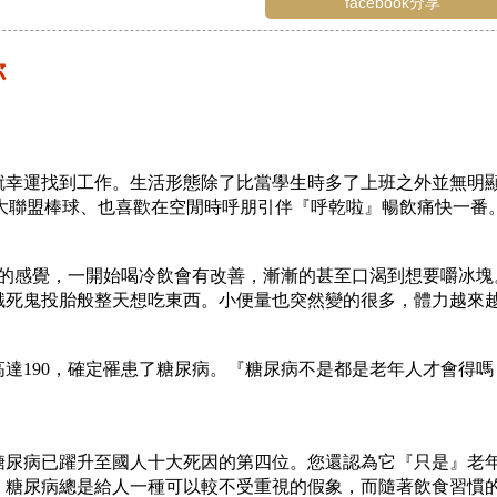
facebook分享
你
就幸運找到工作。生活形態除了比當學生時多了上班之外並無明
與大聯盟棒球、也喜歡在空閒時呼朋引伴『呼乾啦』暢飲痛快一番
燥的感覺，一開始喝冷飲會有改善，漸漸的甚至口渴到想要嚼冰塊
餓死鬼投胎般整天想吃東西。小便量也突然變的很多，體力越來
達190，確定罹患了糖尿病。『糖尿病不是都是老年人才會得
，糖尿病已躍升至國人十大死因的第四位。您還認為它『只是』老
，糖尿病總是給人一種可以較不受重視的假象，而隨著飲食習慣