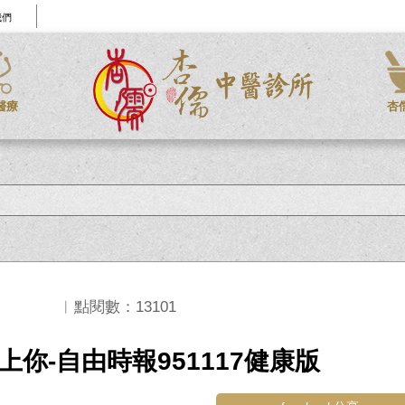
我們
醫療
杏
︱點閱數：13101
你-自由時報951117健康版