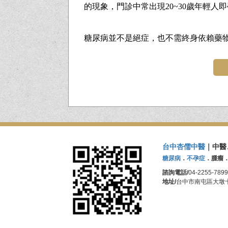
的現象，門診中常出現20~30歲年輕
糖尿病並不是絕症，也不需終身依賴藥
台中杏儒中醫
｜中醫
糖尿病
．
不孕症
．腫瘤
諮詢電話/
04-2255-7899
地址/
台中市南屯區大墩十