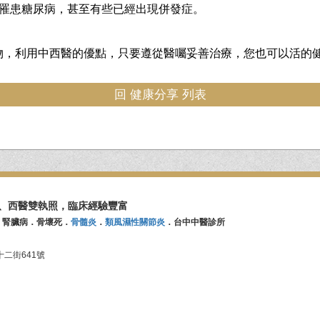
人即罹患糖尿病，甚至有些已經出現併發症。
物，利用中西醫的優點，只要遵從醫囑妥善治療，您也可以活的
回 健康分享 列表
、西醫雙執照，臨床經驗豐富
．腎臟病．骨壞死．
骨髓炎
．
類風濕性關節炎
．台中中醫診所
二街641號