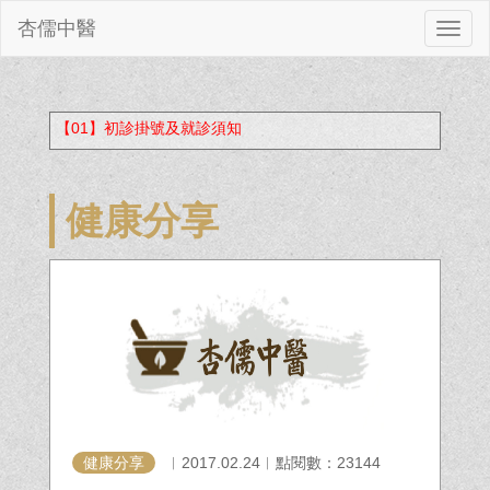
杏儒中醫
切
換
【01】初診掛號及就診須知
健康分享
健康分享
︱2017.02.24︱點閱數：23144