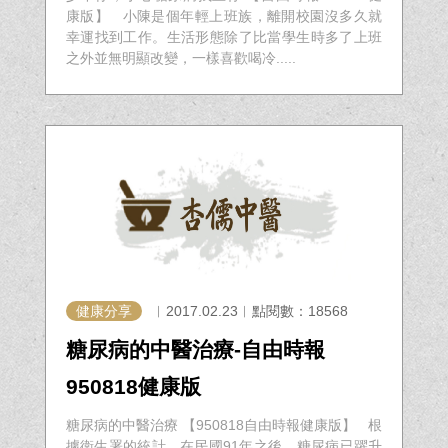
康版】 小陳是個年輕上班族，離開校園沒多久就
幸運找到工作。生活形態除了比當學生時多了上班
之外並無明顯改變，一樣喜歡喝冷.....
健康分享
︱2017.02.23︱點閱數：18568
糖尿病的中醫治療-自由時報
950818健康版
糖尿病的中醫治療 【950818自由時報健康版】 根
據衛生署的統計，在民國91年之後，糖尿病已躍升