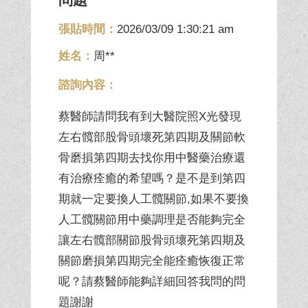
張貼時間：
2026/03/09 1:30:21 am
姓名：
周**
諮詢內容：
蔡醫師請問我有到大醫院照X光發現
左右髖部股骨頭壞死第四期及關節軟
骨磨損第四期去找你用中醫藥治療還
有治療痊癒的希望嗎？是不是到第四
期就一定要換人工髖關節,如果不要換
人工髖關節用中藥調理是否能夠完全
讓左右髖部關節股骨頭壞死第四期及
關節磨損第四期完全能痊癒恢復正常
呢？請蔡醫師能夠詳細回答我問的問
題謝謝