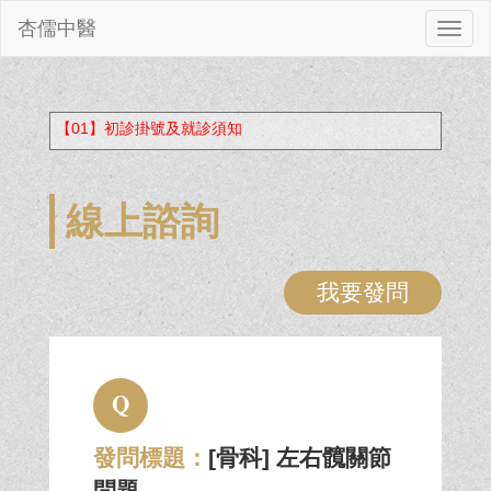
杏儒中醫
切
換
【01】初診掛號及就診須知
線上諮詢
我要發問
Q
發問標題：
[骨科] 左右髖關節
問題