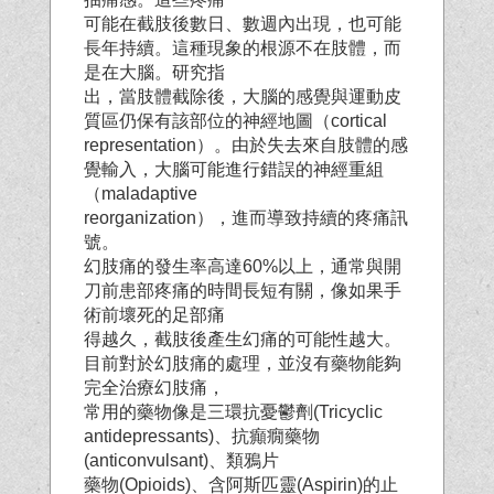
可能在截肢後數日、數週內出現，也可能
長年持續。這種現象的根源不在肢體，而
是在大腦。研究指
出，當肢體截除後，大腦的感覺與運動皮
質區仍保有該部位的神經地圖（cortical
representation）。由於失去來自肢體的感
覺輸入，大腦可能進行錯誤的神經重組
（maladaptive
reorganization），進而導致持續的疼痛訊
號。
幻肢痛的發生率高達60%以上，通常與開
刀前患部疼痛的時間長短有關，像如果手
術前壞死的足部痛
得越久，截肢後產生幻痛的可能性越大。
目前對於幻肢痛的處理，並沒有藥物能夠
完全治療幻肢痛，
常用的藥物像是三環抗憂鬱劑(Tricyclic
antidepressants)、抗癲癇藥物
(anticonvulsant)、類鴉片
藥物(Opioids)、含阿斯匹靈(Aspirin)的止