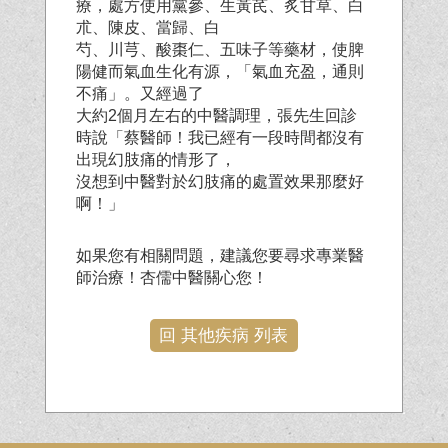
療，處方使用黨參、生黃芪、炙甘草、白
朮、陳皮、當歸、白
芍、川芎、酸棗仁、五味子等藥材，使脾
陽健而氣血生化有源，「氣血充盈，通則
不痛」。又經過了
大約2個月左右的中醫調理，張先生回診
時說「蔡醫師！我已經有一段時間都沒有
出現幻肢痛的情形了，
沒想到中醫對於幻肢痛的處置效果那麼好
啊！」
如果您有相關問題，建議您要尋求專業醫
師治療！杏儒中醫關心您！
回 其他疾病 列表