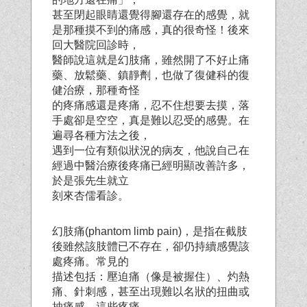
甚至閉起眼睛還覺得腳還存在的感覺，就
是那種摸不到的痛感，真的很奇怪！後來
回大醫院回診時，
醫師說這就是幻肢痛，雖然開了不好止痛
藥、放鬆藥、鎮靜劑，也做了復健科的復
健治療，那種奇怪
的疼痛感還是疼痛，忍不住想要去摸，落
手處卻是空空，真是難以忍受的感覺。在
遍尋各種方法之後，
遇到一位有類似狀況的病友，他說自己在
經過中醫治療後疼痛已經明顯改善許多，
於是張先生就立
刻來杏儒看診。
幻肢痛(phantom limb pain)，是指在截肢
後雖然該肢體已不存在，卻仍持續感覺該
處疼痛。常見的
描述包括：壓迫痛（像是被握住）、灼熱
痛、針刺感，甚至出現難以名狀的扭曲或
抽痛感。這些疼痛