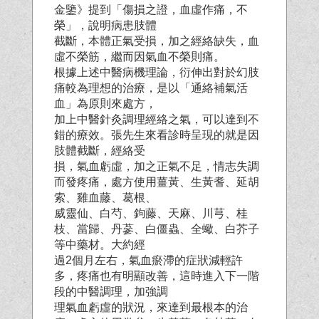
金鑒》提到「傷損之證，血虛作痛，不
榮」，說明病患肢體
截斷，本體正氣受損，加之經絡缺失，血
虛不榮筋，繼而因氣血不榮則痛。
根據上述中醫病機理論，衍伸出對於幻肢
痛較為理想的治療，是以「通絡補氣活
血」為原則來處方，
加上中醫針灸調理經絡之氣，可以達到不
錯的療效。張先生來看診時呈現的就是因
肢體截斷，經絡受
損，氣血虧虛，加之正氣不足，情志失調
而發疼痛，處方使用薑黃、生黃耆、延胡
索、雞血藤、葛根、
威靈仙、白芍、鉤藤、天麻、川芎、桂
枝、當歸、丹蔘、白僵蟲、全蠍、白芥子
等中藥材。大約經
過2個月左右，氣血瘀滯的症狀減輕許
多，疼痛也有明顯改善，這時進入下一階
段的中醫調理，加強調
理氣血虧虛的狀況，來達到最根本的治