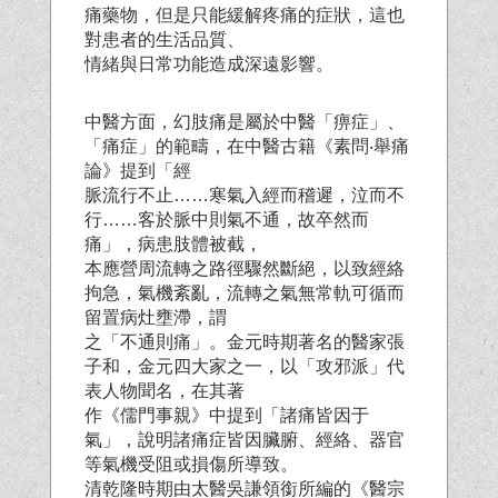
痛藥物，但是只能緩解疼痛的症狀，這也
對患者的生活品質、
情緒與日常功能造成深遠影響。
中醫方面，幻肢痛是屬於中醫「痹症」、
「痛症」的範疇，在中醫古籍《素問‧舉痛
論》提到「經
脈流行不止……寒氣入經而稽遲，泣而不
行……客於脈中則氣不通，故卒然而
痛」，病患肢體被截，
本應營周流轉之路徑驟然斷絕，以致經絡
拘急，氣機紊亂，流轉之氣無常軌可循而
留置病灶壅滯，謂
之「不通則痛」。金元時期著名的醫家張
子和，金元四大家之一，以「攻邪派」代
表人物聞名，在其著
作《儒門事親》中提到「諸痛皆因于
氣」，說明諸痛症皆因臟腑、經絡、器官
等氣機受阻或損傷所導致。
清乾隆時期由太醫吳謙領銜所編的《醫宗