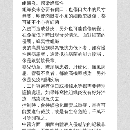
組織炎。感染蜂窩性
組織炎未必要有傷口，也傷口大小的尺寸
無關，即使肉眼看不見的細微裂縫傷，都
可能不小心有細菌
入侵而造成發炎，另外也可能舊傷病變，
在免疫低下時出現發炎情況。面對細菌的
侵襲，蜂窩性組織
炎的高風險族群為抵抗力低下者，如有慢
性疾病患者，通常抵抗病菌的能力較弱，
像是銀髮族長輩、
嬰兒幼童、糖尿病患者、肝硬化、痛風病
患、營養不良者，都較高機率感染；另外
像是免疫相關疾病
，工作容易有傷口或接觸水等都需要特別
謹慎處理。如果蜂窩性組織炎沒有好好治
療，感染狀況失去
控制時，會持續惡化而變成重症，是有可
能要進行截肢，或是有生命危險，千萬不
可等閒視之。
中醫方面，細菌由體表入侵感染的紀載非