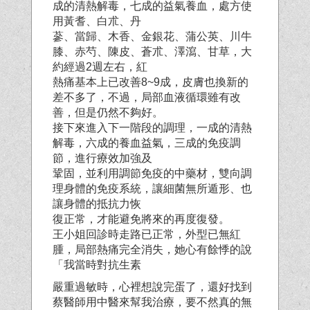
成的清熱解毒，七成的益氣養血，處方使
用黃耆、白朮、丹
蔘、當歸、木香、金銀花、蒲公英、川牛
膝、赤芍、陳皮、蒼朮、澤瀉、甘草，大
約經過2週左右，紅
熱痛基本上已改善8~9成，皮膚也換新的
差不多了，不過，局部血液循環雖有改
善，但是仍然不夠好。
接下來進入下一階段的調理，一成的清熱
解毒，六成的養血益氣，三成的免疫調
節，進行療效加強及
鞏固，並利用調節免疫的中藥材，雙向調
理身體的免疫系統，讓細菌無所遁形、也
讓身體的抵抗力恢
復正常，才能避免將來的再度復發。
王小姐回診時走路已正常，外型已無紅
腫，局部熱痛完全消失，她心有餘悸的說
「我當時對抗生素
嚴重過敏時，心裡想說完蛋了，還好找到
蔡醫師用中醫來幫我治療，要不然真的無