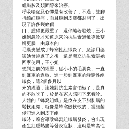
組織胺及類固醇來治療。
呼吸喘促及心悸是有改善了，不過，雙腳
持續紅腫痛，而且腫到皮膚都裂開了，出
現了許多裂紋傷
口，腫得更嚴重了，還伴隨著發燒，王小
姐到急診才知道原來的抗生素過敏導致雙
腳更腫，由原本的
毛囊炎變成了蜂窩性組織炎了。急診用藥
讓她發燒退了之後，還是開立抗生素讓她
回家使用，王小姐
想到之前的經歷，從小小的毛囊炎、一直
到嚴重的過敏、進一步到嚴重的蜂窩性組
織炎，這2個多月以
來的經過，讓她對抗生素害怕極了，是真
的不敢吃了，於是在家人陪同下來看診。
人體的「蜂窩組織」是位在皮下脂肪層的
鬆軟組織，就像是蜂窩般軟軟的，當細菌
侵犯進入到皮下組
織時，將會導致蜂窩組織層發炎，會出現
產生紅腫熱痛等發炎症狀，這就是蜂窩性