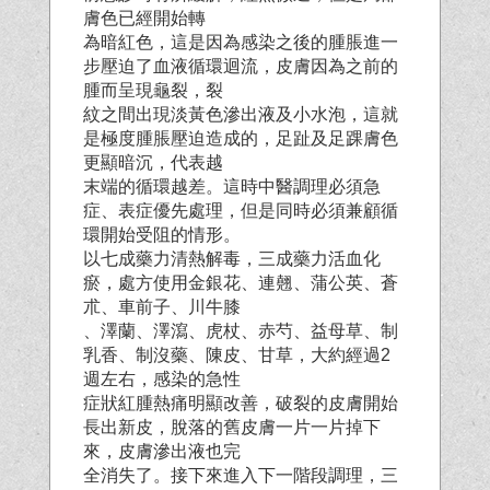
膚色已經開始轉
為暗紅色，這是因為感染之後的腫脹進一
步壓迫了血液循環迴流，皮膚因為之前的
腫而呈現龜裂，裂
紋之間出現淡黃色滲出液及小水泡，這就
是極度腫脹壓迫造成的，足趾及足踝膚色
更顯暗沉，代表越
末端的循環越差。這時中醫調理必須急
症、表症優先處理，但是同時必須兼顧循
環開始受阻的情形。
以七成藥力清熱解毒，三成藥力活血化
瘀，處方使用金銀花、連翹、蒲公英、蒼
朮、車前子、川牛膝
、澤蘭、澤瀉、虎杖、赤芍、益母草、制
乳香、制沒藥、陳皮、甘草，大約經過2
週左右，感染的急性
症狀紅腫熱痛明顯改善，破裂的皮膚開始
長出新皮，脫落的舊皮膚一片一片掉下
來，皮膚滲出液也完
全消失了。接下來進入下一階段調理，三