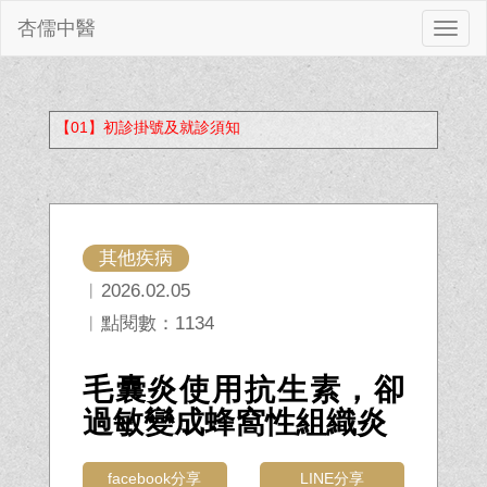
杏儒中醫
切
換
【01】初診掛號及就診須知
其他疾病
︱2026.02.05
︱點閱數：1134
毛囊炎使用抗生素，卻
過敏變成蜂窩性組織炎
facebook分享
LINE分享