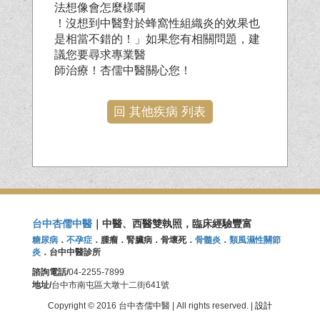
法想像會怎麼樣啊
！沒想到中醫對於蜂窩性組織炎的效果也
是相當不錯的！」如果您有相關問題，建
議您要尋求專業醫
師治療！杏儒中醫關心您！
回 其他疾病 列表
台中杏儒中醫
｜中醫、西醫雙執照，臨床經驗豐富
糖尿病
．
不孕症
．腫瘤．腎臟病．骨壞死．
骨髓炎
．
類風濕性關節
炎
．台中中醫診所
諮詢電話/
04-2255-7899
地址/
台中市南屯區大墩十二街641號
Copyright © 2016 台中杏儒中醫 | All rights reserved. |
設計