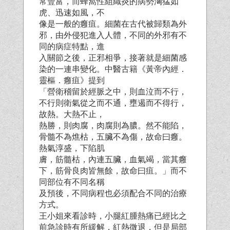
常豐富，而蜂窩性組織炎的病勢洶猛如
虎、迅速如風，不
像是一般的癰疽。細菌在古代被歸類為外
邪，由外侵犯進入人體，不同的外邪有不
同的病症特點，進
入關節之後，正邪相爭，接著就是細菌感
染的一連串變化。中醫古籍《黃帝內經．
靈樞．癰疽》提到
「營衛稽留於經脈之中，則血泣而不行，
不行則衛氣從之而不通，壅遏而不得行，
故熱。大熱不止，
熱勝，則肉腐，肉腐則為膿。然不能陷，
骨髓不為燋枯，五臟不為傷，故命曰癰。
熱氣淳盛，下陷肌
膚，筋髓枯，內連五臟，血氣竭，當其癰
下，筋骨良肉皆無餘，故命曰疽。」而不
同部位有不同名稱
及預後，不同病程也必須配合不同的治療
方式。
王小姐來看診時，小腿紅腫熱痛已經比之
前急診時有所緩解，紅熱微退，但是局部