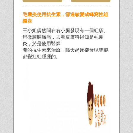
毛囊炎使用抗生素，卻過敏變成蜂窩性組
織炎
王小姐偶然間在右小腿發現有一個紅疹、
稍微腫腫痛痛，去看皮膚科得知是毛囊
炎，於是使用醫師
開的抗生素來治療，隔天起床卻發現雙腳
都變紅紅腫腫的。