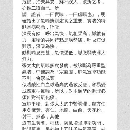
危候，治失其要，鮮不誤人，欲辨之者，
亦惟二證而已。所
謂二證者，一曰實喘，一曰虛喘也」，明
確指出了氣喘辨別虛實之重要。實喘的特
點是病勢急，呼吸
深長有餘，呼出為快，氣粗聲高，脈數有
力；虛喘的共同特點是病勢緩，呼吸短促
難續，深吸為快，
動則喘息更甚，氣怯聲低，脈微弱或浮大
無力。
張太太的氣喘多次發病，被診斷為嚴重型
氣喘，中醫認為「宗氣虛，肺氣宣降功能
不利」會形成類
似嗜酸性白血球過高的過敏反應，容易變
成嚴重型氣喘，所以，對本類型的調理必
須針對補氣化痰，
宣肺平喘。對張太太的中醫調理，處方使
用炙麻黃、杏仁、地龍、白前、天花粉、
射干、黨蔘，其他
還有生黃耆、桂枝、防風增強肺衛功能，
助陽疏表，另外加上五味子納氣平喘，桔