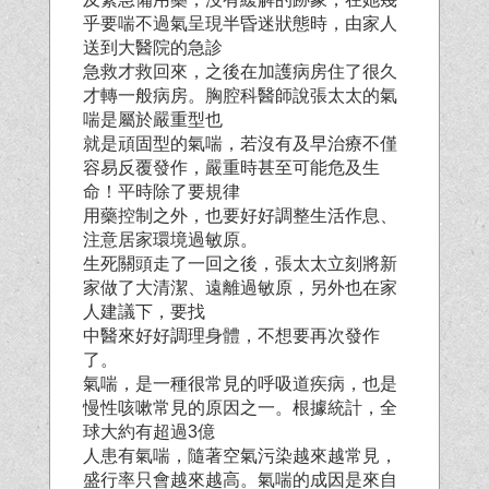
乎要喘不過氣呈現半昏迷狀態時，由家人
送到大醫院的急診
急救才救回來，之後在加護病房住了很久
才轉一般病房。胸腔科醫師說張太太的氣
喘是屬於嚴重型也
就是頑固型的氣喘，若沒有及早治療不僅
容易反覆發作，嚴重時甚至可能危及生
命！平時除了要規律
用藥控制之外，也要好好調整生活作息、
注意居家環境過敏原。
生死關頭走了一回之後，張太太立刻將新
家做了大清潔、遠離過敏原，另外也在家
人建議下，要找
中醫來好好調理身體，不想要再次發作
了。
氣喘，是一種很常見的呼吸道疾病，也是
慢性咳嗽常見的原因之一。根據統計，全
球大約有超過3億
人患有氣喘，隨著空氣污染越來越常見，
盛行率只會越來越高。氣喘的成因是來自