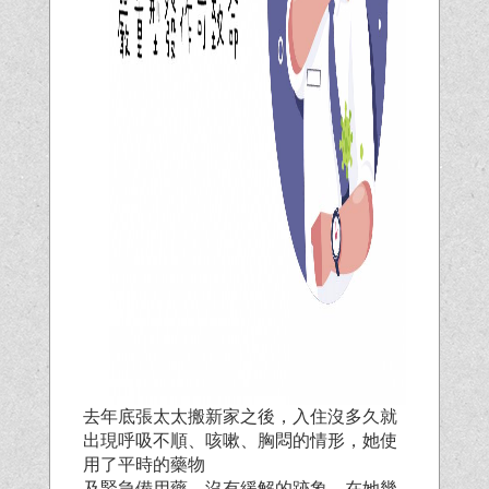
去年底張太太搬新家之後，入住沒多久就
出現呼吸不順、咳嗽、胸悶的情形，她使
用了平時的藥物
及緊急備用藥，沒有緩解的跡象，在她幾