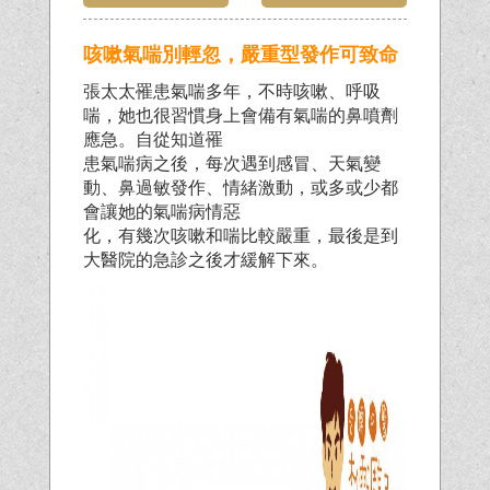
咳嗽氣喘別輕忽，嚴重型發作可致命
張太太罹患氣喘多年，不時咳嗽、呼吸
喘，她也很習慣身上會備有氣喘的鼻噴劑
應急。自從知道罹
患氣喘病之後，每次遇到感冒、天氣變
動、鼻過敏發作、情緒激動，或多或少都
會讓她的氣喘病情惡
化，有幾次咳嗽和喘比較嚴重，最後是到
大醫院的急診之後才緩解下來。