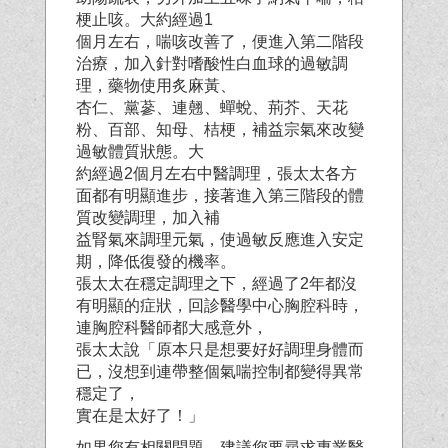
梗止咳。大約經過1
個月左右，喘咳改善了，便進入第二階段
治療，加入針對嗜酸性白血球的過敏調
理，藥物使用炙麻黃、
杏仁、黨蔘、連翹、蟬蛻、荊芥、天花
粉、百部、知母、桔梗，補益宗氣來改變
過敏體質狀態。大
約經過2個月左右中醫調理，張太太各方
面都有明顯進步，接著進入第三階段的體
質改變調理，加入補
益腎氣來調理元氣，使過敏反應進入安定
期，降低復發的機率。
張太太在穩定調理之下，經過了2年都沒
有明顯的症狀，回診醫學中心胸腔科時，
連胸腔科醫師都大
感意外，
張太太說「原本只是想要好好調理身體而
已，沒想到連帶整個氣喘控制都變得異常
穩定了，
實在是太好了！」
如果您有相關問題，建議您要尋求專業醫