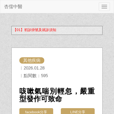
杏儒中醫
切
換
【01】初診掛號及就診須知
其他疾病
︱2026.01.28
︱點閱數：595
咳嗽氣喘別輕忽，嚴重
型發作可致命
facebook分享
LINE分享