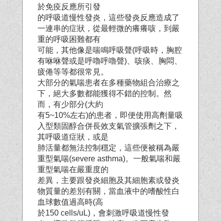
於免疫反應所引發
的呼吸道慢性發炎，這些發炎反應造成了
一連串的症狀，從最輕微的癢癢咳，到嚴
重的呼吸困難都有
可能，其他像是喘鳴呼吸聲(呼吸時，胸腔
有咻咻聲或是呼嚕呼嚕聲)、咳痰、胸悶、
疲倦等等都很常見。
大部分的氣喘患者在多種藥物組合治療之
下，絕大多數都能獲得不錯的控制。然
而，有少部分(大約
有5~10%左右)的患者，即便使用高劑量吸
入型類固醇合併長效支氣管擴張劑之下，
其呼吸道症狀，或是
肺活量都無法控制穩定，這些便被稱為嚴
重型氣喘(severe asthma)。一般氣喘和嚴
重型氣喘在嚴重度的
差異，主要跟發炎細胞及其細胞素或發炎
物質量的差別有關，當血液中的嗜酸性白
血球數值過高時(高
於150 cells/uL)，會刺激呼吸道慢性發