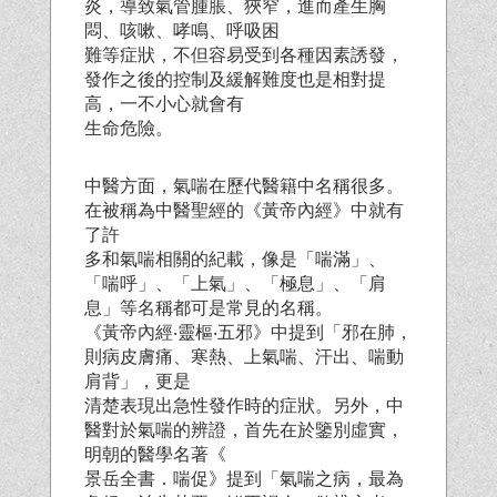
炎，導致氣管腫脹、狹窄，進而產生胸
悶、咳嗽、哮鳴、呼吸困
難等症狀，不但容易受到各種因素誘發，
發作之後的控制及緩解難度也是相對提
高，一不小心就會有
生命危險。
中醫方面，氣喘在歷代醫籍中名稱很多。
在被稱為中醫聖經的《黃帝內經》中就有
了許
多和氣喘相關的紀載，像是「喘滿」、
「喘呼」、「上氣」、「極息」、「肩
息」等名稱都可是常見的名稱。
《黃帝內經‧靈樞‧五邪》中提到「邪在肺，
則病皮膚痛、寒熱、上氣喘、汗出、喘動
肩背」，更是
清楚表現出急性發作時的症狀。另外，中
醫對於氣喘的辨證，首先在於鑒別虛實，
明朝的醫學名著《
景岳全書．喘促》提到「氣喘之病，最為