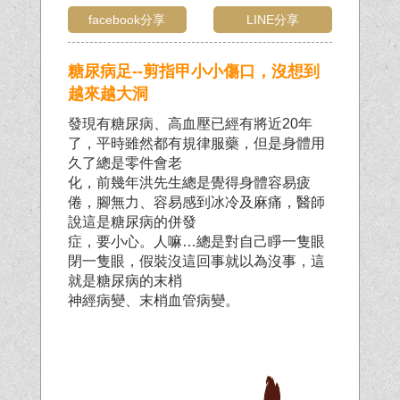
facebook分享
LINE分享
糖尿病足--剪指甲小小傷口，沒想到
越來越大洞
發現有糖尿病、高血壓已經有將近20年
了，平時雖然都有規律服藥，但是身體用
久了總是零件會老
化，前幾年洪先生總是覺得身體容易疲
倦，腳無力、容易感到冰冷及麻痛，醫師
說這是糖尿病的併發
症，要小心。人嘛…總是對自己睜一隻眼
閉一隻眼，假裝沒這回事就以為沒事，這
就是糖尿病的末梢
神經病變、末梢血管病變。