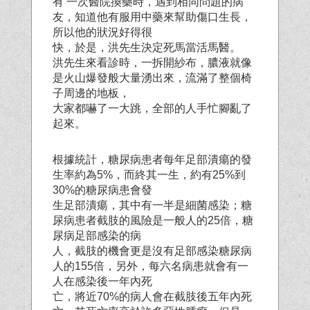
有 一次醫院換藥時，遇到相同問題的病
友，知道他有服用中藥來幫助傷口生長，
所以他的狀況好得很
快，於是，洪先生決定死馬當活馬醫。
洪先生來看診時，一拆開紗布，膿液就像
是火山爆發般大量湧出來，流滿了整個椅
子周邊的地板，
大家都嚇了一大跳，全部的人手忙腳亂了
起來。
根據統計，糖尿病患者每年足部潰瘍的發
生率約為5%，而終其一生，約有25%到
30%的糖尿病患會發
生足部潰瘍，其中有一半是細菌感染；糖
尿病患者截肢的風險是一般人的25倍，糖
尿病足部感染的病
人，截肢的機會更是沒有足部感染糖尿病
人的155倍，另外，每六名病患就會有一
人在感染後一年內死
亡，將近70%的病人會在截肢後五年內死