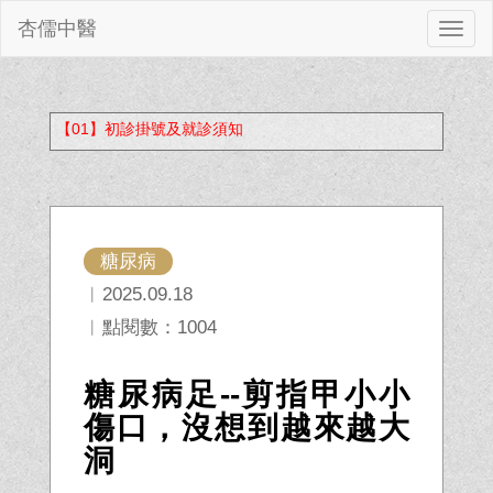
杏儒中醫
切
換
【01】初診掛號及就診須知
糖尿病
︱2025.09.18
︱點閱數：1004
糖尿病足--剪指甲小小
傷口，沒想到越來越大
洞