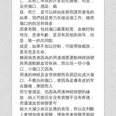
亡，其死亡率高於許多惡性腫瘤。但是，
這些傷口、感染、截
肢、死亡，是可以經由改善照護而避免的
結果，我們就是努力在做這個工作。雖然
傷口的狀況和很多
因素有關，包括傷口嚴重程度、血糖控制
情況、患者年齡、是否有其他疾病等，但
是，唯一的共同點
就是，如果不加以控制，可能導致截肢，
甚至危及生命。
糖尿病患者因為的周邊感覺運動神經病變
與周邊動脈血管疾病，而出現一些小傷
口，小傷口又因為
周邊的神經及血管病變而容易惡化成大傷
口。不癒合的傷口，會因為皮膚表皮的常
在菌種，乘隙而入
而引發感染。也因為周邊神經病變的緣
故，病人可能完全沒有貨幾乎沒有疼痛；
而週邊血管病變更可
能大大減少炎症反應的表現，所以在判斷
上會增加很多困難，導致患者很難早期就