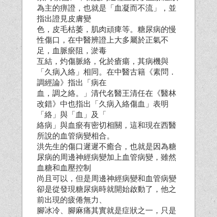
為主的痹證，也就是「血凝而不流」，並
指出證見皮膚變
色，皮毛枯萎，肌肉頑痺等。糖尿病的慢
性傷口，在中醫辨證上大多屬於正氣不
足，血脈瘀阻，淤毒
互結，灼傷脈絡，化於瘡瘍，其病機與
「久病入絡」相同。在中醫古籍《素問．
調經論》指出「病在
血，調之絡。」清代名醫王清任在《醫林
改錯》中也指出「久病入絡傷血」表明
「絡」與「血」及「
絡病」與血瘀有密切相關，這和現在西醫
所說的血管病變相合。
洪先生的傷口遲遲不癒合，也就是因為糖
尿病的周邊神經病變加上血管病變，雖然
血糖和血壓控制
尚且可以，但是周邊神經病變和血管病變
卻是從發現糖尿病時就開始啟動了，他之
前出現的疲倦無力、
腳冰冷、腳麻痛其實就是症狀之一，只是