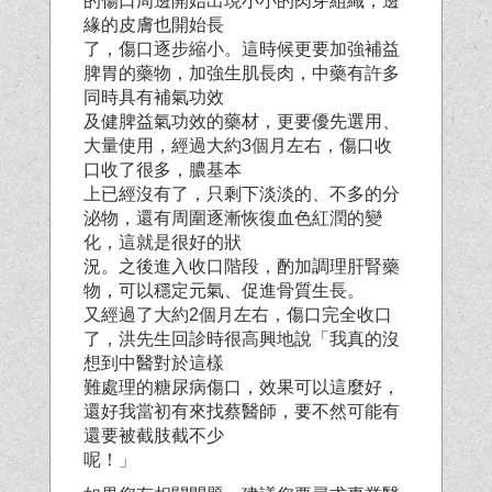
的傷口周邊開始出現小小的肉芽組織，邊
緣的皮膚也開始長
了，傷口逐步縮小。這時候更要加強補益
脾胃的藥物，加強生肌長肉，中藥有許多
同時具有補氣功效
及健脾益氣功效的藥材，更要優先選用、
大量使用，經過大約3個月左右，傷口收
口收了很多，膿基本
上已經沒有了，只剩下淡淡的、不多的分
泌物，還有周圍逐漸恢復血色紅潤的變
化，這就是很好的狀
況。之後進入收口階段，酌加調理肝腎藥
物，可以穩定元氣、促進骨質生長。
又經過了大約2個月左右，傷口完全收口
了，洪先生回診時很高興地說「我真的沒
想到中醫對於這樣
難處理的糖尿病傷口，效果可以這麼好，
還好我當初有來找蔡醫師，要不然可能有
還要被截肢截不少
呢！」