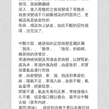
發現。當細菌繼續
深入，進入骨髓腔之後就變成了骨髓炎，
就會演變成不只細菌感染的問題而已，更
被認為是缺血性的
疾病，感染加上缺血，如此不斷的惡性循
環，沒完沒了。
中醫方面，糖尿病的足部病變是屬於屬
「脫疽」、「脈痹」、「陰疽」的範疇。
糖尿病的併發症，
周邊神經病變及周邊血管病變，以脾腎虧
虛為本，寒濕外傷為標，由虛致邪，邪實
加重氣血運行而致
瘀，由瘀變損，寒、濕、熱諸邪乘虛犯
絡，陽氣不足，寒濕入絡，血瘀不暢，氣
血凝滯，經脈阻塞，
閉塞不通，氣血失養則足厥，導致撞傷久
久不癒、或是傷口難以癒合。最早在中醫
古籍《黃帝內經．
素問‧痹論》，就提到這種主要以血脈症狀