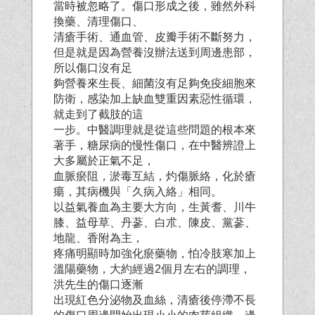
當時被忽略了。傷口形成之後，雖然外科
換藥、清理傷口、
清瘡手術、通血管、皮瓣手術不斷努力，
但是就是因為營養沒辦法送到周邊患部，
所以傷口沒有足
夠營養來生長、細菌沒有足夠免疫細胞來
防衛，感染加上缺血雙重因素惡性循環，
就走到了截肢的這
一步。中醫調理就是從這些問題的根本來
著手，糖尿病的慢性傷口，在中醫辨證上
大多屬於正氣不足，
血脈瘀阻，淤毒互結，灼傷脈絡，化於瘡
瘍，其病機與「久病入絡」相同。
以益氣養血為主要大方向，生黃耆、川牛
膝、益母草、丹蔘、白朮、陳皮、黨蔘、
地龍、香附為主，
疼痛明顯時加強化瘀藥物，怕冷肢寒加上
溫陽藥物，大約經過2個月左右的調理，
洪先生的傷口逐漸
出現紅色分泌物及血絲，清瘡後停滯不長