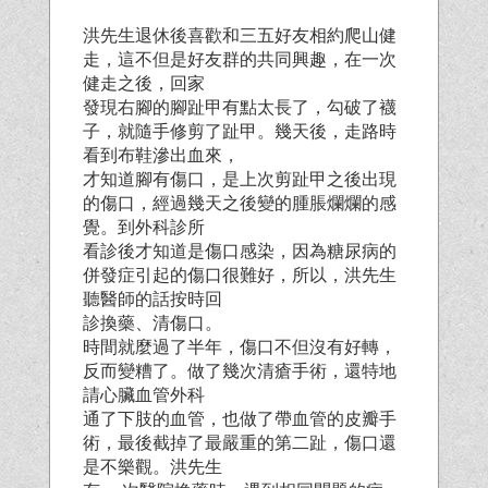
洪先生退休後喜歡和三五好友相約爬山健
走，這不但是好友群的共同興趣，在一次
健走之後，回家
發現右腳的腳趾甲有點太長了，勾破了襪
子，就隨手修剪了趾甲。幾天後，走路時
看到布鞋滲出血來，
才知道腳有傷
口，是上次剪趾甲之後出現
的傷口，經過幾天之後變的腫脹爛爛的感
覺。到外科診所
看診後才知道是傷口感染，因為糖尿病的
併發症引起的傷口很難好，所以，洪先生
聽醫師的話按時回
診換藥、清傷口。
時間就麼過了半年，傷口不但沒有好轉，
反而變糟了。做了幾次清瘡手術，還特地
請心臟血管外科
通了下肢的血管，也做了帶血管的皮瓣手
術，最後截掉了最嚴重的第二趾，傷口還
是不樂觀。洪先生