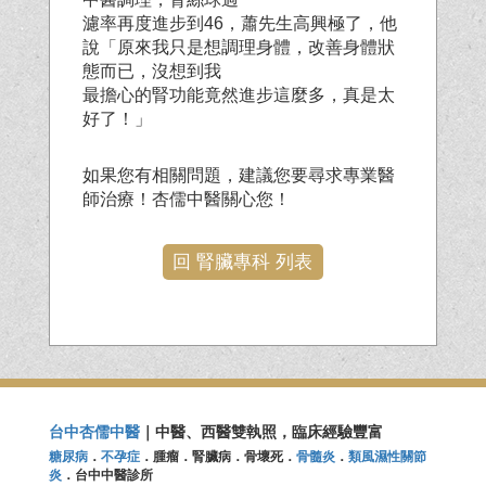
濾率再度進步到46，蕭先生高興極了，他
說「原來我只是想調理身體，改善身體狀
態而已，沒想到我
最擔心的腎功能竟然進步這麼多，真是太
好了！」
如果您有相關問題，建議您要尋求專業醫
師治療！杏儒中醫關心您！
回 腎臟專科 列表
台中杏儒中醫
｜中醫、西醫雙執照，臨床經驗豐富
糖尿病
．
不孕症
．腫瘤．腎臟病．骨壞死．
骨髓炎
．
類風濕性關節
炎
．台中中醫診所