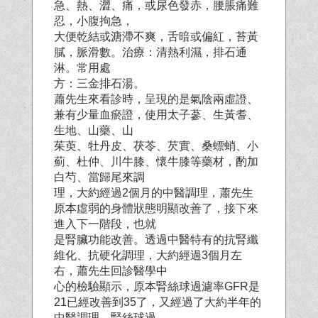
急、熱、澀、痛，或尿色發赤，腰脹痛難
忍，小腹拘急，
大便乾結或溏滯不爽，舌暗或偏紅，苔黃
膩，脈滑數。治療：清熱利濕，排石通
淋。常用處
方：三金排石湯。
蕭先生來看診時，呈現的是氣陰兩虛證、
兼有少量血瘀證，使用太子蔘、生黃耆、
生地、山藥、山
茱萸、牡丹皮、茯苓、芡實、桑螵蛸、小
薊、杜仲、川牛膝、懷牛膝等藥材，酌加
白芍、當歸尾來調
理，大約經過2個月的中醫調理，蕭先生
原本虛弱的身體狀態明顯改善了，接下來
進入下一階段，也就
是腎臟功能改善。透過中醫特有的抗腎纖
維化、抗硬化調理，大約經過3個月左
右，蕭先生回診醫學中
心的檢驗顯示，原本腎絲球過濾率GFR是
21已經改善到35了，又經過了大約半年的
中醫調理，腎絲球過