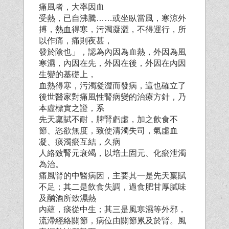
痛風者，大率因血
受熱，已自沸騰……或坐臥當風，寒涼外
搏，熱血得寒，污濁凝澀，不得運行，所
以作痛，痛則夜甚，
發於陰也」，認為內因為血熱，外因為風
寒濕，內因在先，外因在後，外因在內因
生變的基礎上，
血熱得寒，污濁凝澀而發病，這也確立了
後世醫家對痛風性腎病變的治療方針，乃
本虛標實之證，系
先天稟賦不耐，脾腎虧虛，加之飲食不
節、恣欲無度，致使清濁失司，氣虛血
凝、痰濁瘀互結，久病
人絡致腎元衰竭，以培土固元、化瘀泄濁
為治。
痛風腎的中醫病因，主要其一是先天稟賦
不足；其二是飲食失調，過食肥甘厚膩味
及酗酒所致濕熱
內蘊，痰從中生；其三是風寒濕等外邪，
流滯經絡關節，病位由關節累及於腎。風