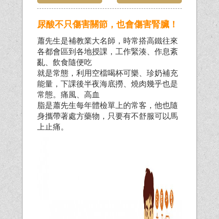
尿酸不只傷害關節，也會傷害腎臟！
蕭先生是補教業大名師，時常搭高鐵往來
各都會區到各地授課，工作緊湊、作息紊
亂、飲食隨便吃
就是常態，利用空檔喝杯可樂、珍奶補充
能量，下課後半夜海底撈、燒肉幾乎也是
常態。痛風、高血
脂是蕭先生每年體檢單上的常客，他也隨
身攜帶著處方藥物，只要有不舒服可以馬
上止痛。