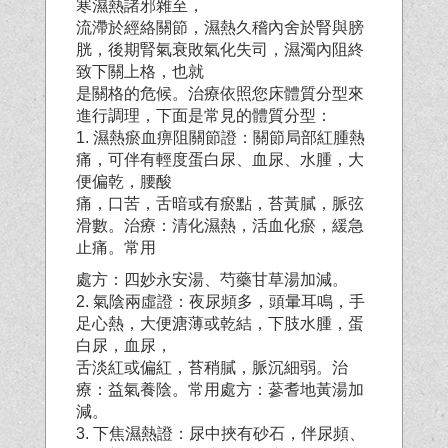
寒濕熱諸邪雜至，
流滯於經絡關節，濕熱久稽內舍於腎與膀
胱，後期腎氣衰敗氣化失司，濕濁內阻終
致下關上格，也就
是關格的危候。治療依照您床體質分型來
進行調理，下面是常見的體質分型：
1. 濕熱瘀血痹阻關節證：關節局部紅腫熱
痛，可伴有輕度蛋白尿、血尿、水腫，大
便偏乾，腰酸
痛，口苦，舌暗或有瘀點，苔黃膩，脈弦
滑數。治療：清化濕熱，活血化瘀，緩急
止痛。常用
處方：四妙永安湯、芍藥甘草湯加減。
2. 氣陰兩虛證：夜尿頻多，頭暈耳鳴，手
足心熱，大便溏薄或乾結，下肢水腫，蛋
白尿，血尿，
舌淡紅或偏紅，苔稍膩，脈沉細弱。治
療：益氣養陰。常用處方：蔘耆地黃湯加
減。
3. 下焦濕熱證：尿中挾有砂石，伴尿頻、