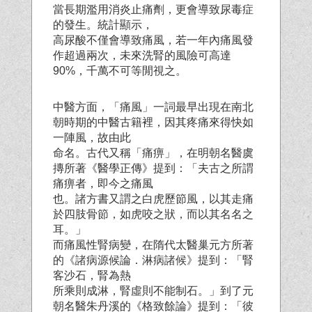
當長期濫用消炎止痛劑，更會導致尿毒症
的發生。統計顯示，
高尿酸不僅會導致痛風，若一年內痛風發
作超過兩次，未來洗腎的風險可高達
90%，千萬不可等閒視之。
中醫方面，「痛風」一詞最早出現在南北
朝時期的中醫古籍裡，因其疼痛來得快如
一陣風，故由此
命名。古代又稱「痛痹」，在明朝名醫虞
摶所著《醫學正傳》提到：「夫古之所謂
痛痹者，即今之痛風
也。諸方書又謂之白虎歷節風，以其走痛
於四肢骨節，如虎咬之狀，而以其名名之
耳。」
而痛風性腎病變，在隋代太醫巢元方所著
的《諸病源候論．淋病諸候》提到：「腎
客沙石，腎為熱
所乘則成淋，腎虛則不能制石。」到了元
朝名醫朱丹溪的《格致餘論》提到：「彼