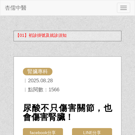
杏儒中醫
切
換
【01】初診掛號及就診須知
腎臟專科
︱2025.08.28
︱點閱數：1566
尿酸不只傷害關節，也
會傷害腎臟！
facebook分享
LINE分享