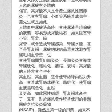
人忽略尿酸對身體的
傷害。高尿酸不只是會產生痛風性關節
炎，也會對腎臟、心血管系統造成傷害，
蕭先生就是如此。
人體血中尿酸過高時，會使尿液呈現偏酸
的狀態，容易形成尿酸結石，如果阻塞腎
小管、腎盂、輸
尿管，就會造成腎臟感染、腎臟水腫、甚
至是腎衰竭；尿酸鈉鹽結晶還會沈澱在腎
臟毛細血管壁，也
會使腎臟間質組織發炎，長期發炎會導致
腎臟硬化、纖維化、萎縮、衰竭；高尿酸
的人時常會合併有
高血壓、高血脂，這會使腎絲球內壓力升
高，會造成腎絲球硬化、纖維化，使腎臟
血液循環惡化、血壓
又更高，如此惡性循環，腎衰竭就產生
了；還有，對於痛風發作時常使用的非類
固醇之抗發炎藥物
(NSAID)，雖然是第一線的用藥，如果不