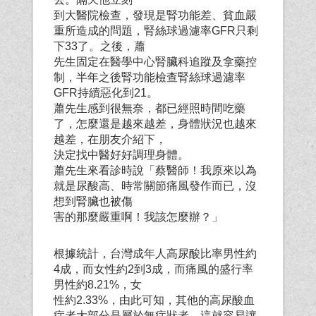
到大醫院檢查，發現是腎功能差、貧血嚴
重所造成的問題，腎絲球過濾率GFR只剩
下33了。之後，蕭
先生固定在醫學中心腎臟科追蹤及拿藥控
制，半年之後腎功能檢查腎絲球過濾率
GFR持續惡化到21。
蕭先生感到很無奈，都已經照時間吃藥
了，怎麼還是越來越差，身體狀況也越來
越差，在朋友介紹下，
決定找中醫好好調理身體。
蕭先生來看診時說「蔡醫師！我原來以為
就是尿酸高、時常關節痛風發作而已，沒
想到腎臟也被傷
害的那麼嚴重啊！我該怎麼辦？」
根據統計，台灣成年人高尿酸比率男性約
4成，而女性約2到3成，而痛風的盛行率
男性約8.21%，女
性約2.33%，由此可知，其他的高尿酸血
症者大部分是屬於無症狀者，這就容易讓