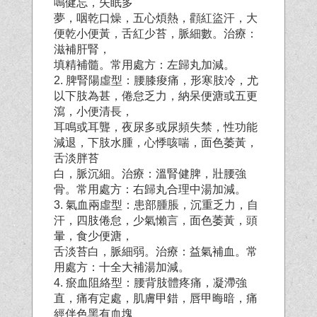
鳴健忘，失眠多
夢，咽乾口燥，五心煩熱，顴紅盜汗，大
便乾小便黃，舌紅少苔，脈細數。治療：
滋補肝腎，
填精補髓。常用處方：左歸丸加減。
2. 脾腎陽虛型：腰膝痠痛，形寒肢冷，尤
以下肢為甚，倦怠乏力，納呆便溏或五更
瀉，小便清長，
耳鳴或耳聾，夜尿多或尿頻失禁，性功能
減退，下肢水腫，心悸咳喘，面色萎黃，
舌淡胖苔
白，脈沉細。治療：溫腎健脾，壯腰強
骨。常用處方：右歸丸合理中湯加減。
3. 氣血兩虛型：患部腫脹，沉重乏力，自
汗，四肢倦怠，少氣懶言，面色萎黃，頭
暈，食少便溏，
舌淡苔白，脈細弱。治療：益氣補血。常
用處方：十全大補湯加減。
4. 瘀血阻絡型：腰背肢體疼痛，凝滯強
直，痛有定處，肌膚甲錯，唇甲晦暗，痛
經伴色黑有血塊