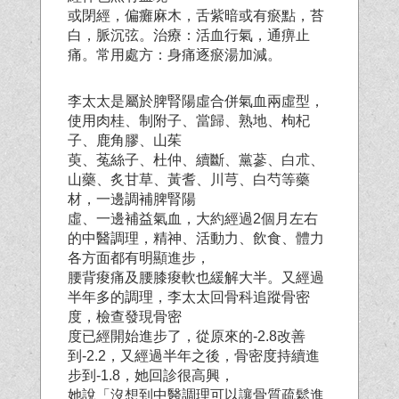
或閉經，偏癱麻木，舌紫暗或有瘀點，苔
白，脈沉弦。治療：活血行氣，通痹止
痛。常用處方
：身痛逐瘀湯加減。
李太太是屬於脾腎陽虛合併氣血兩虛型，
使用肉桂、制附子、當歸、熟地、枸杞
子、鹿角膠、山茱
萸、菟絲子、杜仲、續斷、黨蔘、白朮、
山藥、炙甘草、黃耆、川芎、白芍等藥
材，一邊調補脾腎陽
虛、一邊補益氣血，大約經過2個月左右
的中醫調理，精神、活動力、飲食、體力
各方面都有明顯進步，
腰背痠痛及腰膝痠軟也緩解大半。又經過
半年多的調理，李太太回骨科追蹤骨密
度，檢查發現骨密
度已經開始進步了，從原來的-2.8改善
到-2.2，又經過半年之後，骨密度持續進
步到-1.8，她回診很高興，
她說「沒想到中醫調理可以讓骨質疏鬆進