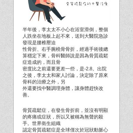
半年後，李太太不小心在浴室滑倒，整個
人跌坐在地板上起不來，送到大醫院急診
發現是腰椎壓迫
性骨折、右手腕橈骨骨折，經過手術後總
算穩定下來，骨科醫師說是因為骨質疏鬆
症造成的，而且骨
密度比之前還要更差一些，是-2.8。出院
之後，李太太和家人討論，決定除了原來
骨科的治療之外，另
外還要找中醫調理身體，讓身體趕快改
善。
骨質疏鬆症，在發生骨折前，並沒有明顯
的疼痛或症狀，所以又被稱為無聲的殺
手。世界衛生組織
認定骨質疏鬆症是全球僅次於冠狀動脈心