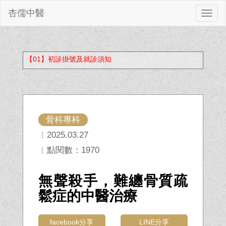
杏儒中醫
切
換
【01】初診掛號及就診須知
骨科專科
︱2025.03.27
︱點閱數：1970
無聲殺手，難纏骨質疏
鬆症的中醫治療
facebook分享
LINE分享