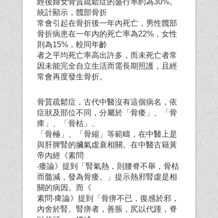
經後婦女骨質疏鬆症的盛行率約為30%。
統計顯示，髖部骨折
常會引起在骨折後一年內死亡，男性髖部
骨折病患在一年內的死亡率為22%，女性
則為15%，較同年齡
者之平均死亡率高出許多，而未死亡者常
因未能完全自立生活而需長期照護，且經
常會再度發生骨折。
骨質疏鬆症，古代中醫沒有這個病名，依
症狀及部位不同，分屬於「骨痿」、「骨
痺」、「骨枯」、
「骨極」、「骨縮」等範疇，在中醫上是
與肝脾腎的臟氣虛衰相關。在中醫古籍黃
帝內經《素問
‧痿論》提到「腎氣熱，則腰脊不舉，骨枯
而髓減，發為骨痿。」提示熱邪腎虛是相
關的病因。而《
素問‧痺論》提到「骨痹不已，復感於邪，
內舍於腎。腎痹者，善脹，尻以代踵，脊