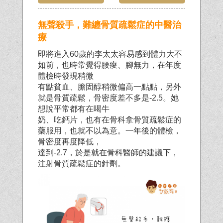
無聲殺手，難纏骨質疏鬆症的中醫治
療
即將進入60歲的李太太容易感到體力大不
如前，也時常覺得腰痠、腳無力，在年度
體檢時發現稍微
有點貧血、膽固醇稍微偏高一點點，另外
就是骨質疏鬆，骨密度差不多是-2.5。她
想說平常都有在喝牛
奶、吃鈣片，也有在骨科拿骨質疏鬆症的
藥服用，也就不以為意。一年後的體檢，
骨密度再度降低，
達到-2.7，於是就在骨科醫師的建議下，
注射骨質疏鬆症的針劑。