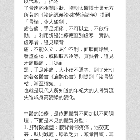
以代頭。」描述
了骨痺的相關症狀。隋朝太醫博士巢元方
所著的《諸病源候論‧虛勞病諸候》提到
「骨極，令人酸削，
齒苦痛，手足煩疼，不可以立，不欲行
動。」利用辨證治療應區別虛寒、實熱。
虛寒者，證見腰背
痛，不能久立，屈伸不利，面腫而垢黑，
發墮齒槁，或四肢常冷等。實熱者，證見
牙痛腦痛，耳鳴面
黑，手足疼痛，大小便不通等。到了宋朝
的著名醫書《扁鵲心書》則提到「諸骨皆
枯，漸至縮短。」
也就是現代人所知道的年紀大的人骨質流
失造成身高變矮的變化。
中醫的治療，是依照體質不同加以不同調
理，下面是常見的體質分型：
1. 肝腎陰虛型：腰背骨節疼痛，遇勞更
甚，臥則減輕，膝軟乏力，頭暈目眩，耳