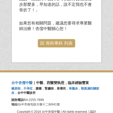
步那麼多，早知道的話，說不定我也不會
骨折了！」
如果您有相關問題，建議您要尋求專業醫
師治療！杏儒中醫關心您！
回 骨科專科 列表
台中杏儒中醫
｜中醫、西醫雙執照，臨床經驗豐富
糖尿病
．
不孕症
．腫瘤．腎臟病．骨壞死．
骨髓炎
．
類風濕性關節
炎
．台中中醫診所
諮詢電話/
04-2255-7899
地址/
台中市南屯區大墩十二街641號
Copyright © 2016 台中杏儒中醫 | All rights reserved. |
設計