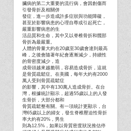
臟病的第二大重要的流行病，會因創傷而
引發骨折及相關併
發症，進一步造成許多症狀與功能障礙，
甚至於影響病患的心理自尊或引起死亡，
嚴重影響病患的生
活品質和生命，其中又以脊椎骨折和髖部
骨折為最嚴重。
人體的骨量大約在20歲至30歲會達到最高
峰，之後會隨著年紀會逐漸減少，持續性
的骨密度減少，造
成骨頭越來越脆弱，容易造成骨折，這就
是骨質疏鬆症。在美國，每年大約有2000
萬人受到骨質疏鬆症
的影響，其中有130萬人造成骨折。在台
灣，根據統計顯示，超過55歲以上的人發
生骨折，大部分都和
骨質疏鬆整有關。有一項統計更顯示，台
灣65歲以上的婦女，發生脊椎壓迫性骨折
率大約有20%，男生
則為12.5%，如果以骨質密度狀況推估停