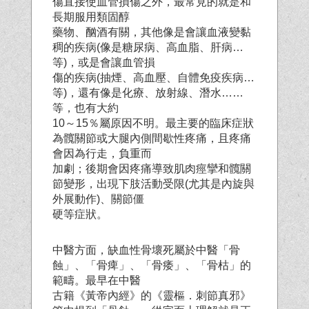
傷直接使血管損傷之外，最常見的就是和
長期服用類固醇
藥物、酗酒有關，其他像是會讓血液變黏
稠的疾病(像是糖尿病、高血脂、肝病…
等)，或是會讓血管損
傷的疾病(抽煙、高血壓、自體免疫疾病…
等)，還有像是化療、放射線、潛水……
等，也有大約
10～15％屬原因不明。最主要的臨床症狀
為髖關節或大腿內側間歇性疼痛，且疼痛
會因為行走，負重而
加劇；後期會因疼痛導致肌肉痙攣和髖關
節變形，出現下肢活動受限(尤其是內旋與
外展動作)、關節僵
硬等症狀。
中醫方面，缺血性骨壞死屬於中醫「骨
蝕」、「骨痺」、「骨痿」、「骨枯」的
範疇。最早在中醫
古籍《黃帝內經》的《靈樞．刺節真邪》