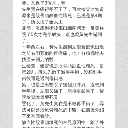
藥。又過了3個月，黃
先生實在痛得受不了了，再次檢查才知道
原來是股骨頭缺血性壞死，已經是第4期
了，所以換了全人工
關節，沒想到術後傷口細菌感染，反覆住
院了5次才完全解決，這也讓黃先生嚇到
了。
一年前左右，黃先生感到左側臀部也出現
之前右側類似的疼痛痛，他十分積極地去
找原來開刀的醫
生檢查，確定也是股骨頭缺血性壞死，是
第2期，所以先做了減壓手術，沒想到手
術後還是遇到傷口感
染，也是進出醫院了幾個月才好。沒想到
半年後，左側又痛了，痛得更嚴重了，醫
院檢查說骨壞死又
惡化了。黃先生實在是不敢再手術了，尋
找可以會治療骨壞死的中醫，在朋友介紹
下來杏儒看診。
缺血性股骨頭壞死的常見原因中，除了外