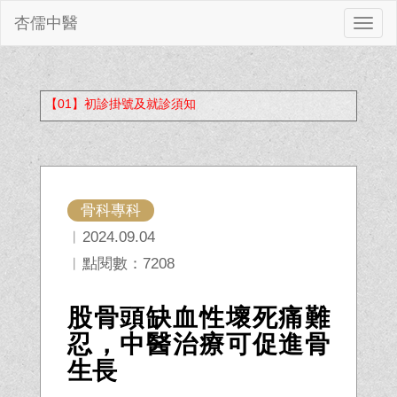
杏儒中醫
切
換
【01】初診掛號及就診須知
骨科專科
︱2024.09.04
︱點閱數：7208
股骨頭缺血性壞死痛難
忍，中醫治療可促進骨
生長