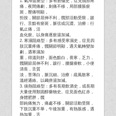
1. 氣滯血瘀型：多有創傷史，症見髖部疼
痛，夜間痛劇，刺痛不移，局部腫脹瘀
斑，壓痛明顯，
拒按，關節屈伸不利，髖部活動受限，跛
行。舌黯有瘀斑，脈弦或沉澀。治療：行
氣止痛，活
血化瘀。以身痛逐瘀湯加減。
2. 寒濕阻絡型：多有感受寒濕史，症見四
肢沉重疼痛，髖關節明顯，遇天氣轉變加
劇，遇寒濕加
重，得溫則舒，面色黯白，畏寒，乏力，
髖關節屈伸不利，跛行，腰腿痠軟，小便
清長，舌質
淡，苔薄白，脈沉細。治療：疏風散寒，
溫經通絡。以蠲痹湯加減。
3. 痰熱阻絡型：多有長期飲酒史，或長期
大量使用類固醇藥物史。症見面色紅赤，
身體肥胖，髖
部鈍痛無力，痛處不移，關節活動受限，
下肢沉重不舉，午後加重，有熱脹感，遇
熱加重，舌