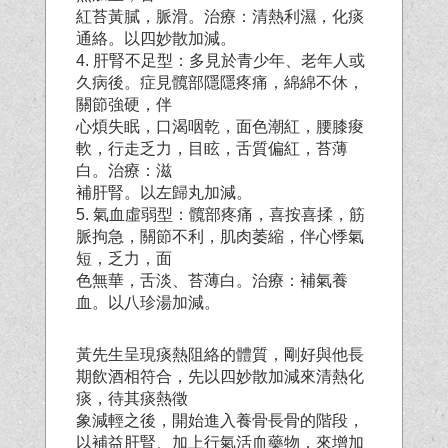
紅苔黃膩，脈滑。治療：清熱利濕，化痰
通絡。以四妙散加減。
4. 肝腎不足型：多見於青少年、老年人或
久病後。症見髖部隱隱疼痛，綿綿不休，
關節強硬，伴
心煩失眠，口渴咽乾，面色潮紅，腰膝痠
軟，行走乏力，目眩，舌質偏紅，苔薄
白。治療：滋
補肝腎。以左歸丸加減。
5. 氣血虛弱型：髖部疼痛，喜按喜揉，筋
脈拘急，關節不利，肌肉萎縮，伴心悸氣
短，乏力，面
色無華，舌淡、苔薄白。治療：補氣養
血。以八珍湯加減。
黃先生呈現痰熱阻絡的體質，剛好與他長
期飲酒相符合，先以四妙散加減來清熱化
痰，待其痰熱徵
象減輕之後，開始進入養骨長骨的階段，
以補益肝腎、加上行氣活血藥物，來增加