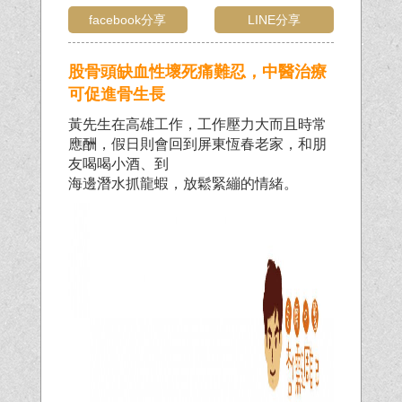
facebook分享
LINE分享
股骨頭缺血性壞死痛難忍，中醫治療
可促進骨生長
黃先生在高雄工作，工作壓力大而且時常
應酬，假日則會回到屏東恆春老家，和朋
友喝喝小酒、到
海邊潛水抓龍蝦，放鬆緊繃的情緒。