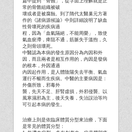
篇中提到「骨蝕」，從字面上理解就是正
常的骨骼組織被破
壞或者是被腐蝕。到了隋代太醫巢元方著
作的《諸病源候論》中則詳細說明了缺血
性骨壞死的疾病過
程，因為「血氣隔絕，不能周榮」，致使
氣血瘀滯，痺阻不通，筋脈失于溫煦，久
之則骨頭壞死。
中醫認為本病的發生原因分為內因和外
因，而且兩者是相互作用的，內因是發病
的根本，外因通過
內因起作用，是人體陰陽失去平衡、氣血
運行不暢而生疾病。中醫的主要病因是：
外傷所致，邪毒外
襲，先天不足、肝腎虛損，外邪侵襲、以
風寒濕邪為主，後天失養，失治誤治等均
可引起本病的發生。
治療上則是依臨床體質分型來治療，下面
是常見的體質分型：