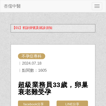
杏儒中醫
切
換
【01】初診掛號及就診須知
不孕症專科
︱2024.07.18
︱點閱數：1605
超級業務員33歲，卵巢
衰老難受孕
facebook分享
LINE分享