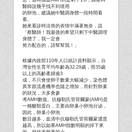
醫師說幾乎找不到堪用
的卵泡，建議她中醫調身體一段時間看
看。
她來看診時沮喪的表情中滿著無奈，說
「蔡醫師！我最後的希望只剩下中醫調理
身體了，我一定會
努力配合的，請幫幫我！」
根據內政部110年人口統計資料顯示，台
灣女性生育平均年齡為32.29歲，而35歲
以上的高齡產婦逾3
成，不只會使卵子數量大幅減少，染色體
異常跟流產機率也隨之增加，而針對卵巢
的狀況，大多會參
考AMH數值。抗穆勒氏管荷爾蒙(AMH)是
一種醣類蛋白，主要由卵巢小卵泡分泌，
因此，卵巢小卵泡
數目越多，血清中抗穆勒氏管荷爾蒙濃度
越高，所以如果AMH指數明顯的掉下來
的，就代表卵巢的小