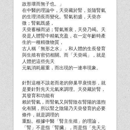
故形壞而無子也。」
在中醫的理論中，天癸藏於腎，並隨腎氣
的生理消長而變化。腎氣初盛，天癸亦
微；腎氣既盛，
天癸蓄極而泌；腎氣漸衰，天癸乃竭。天
癸是人體腎中精氣充盈，在一定年齡時產
生的一種精微物質，
古人稱「無形之水」，和人體的生長發育
與生殖有密切相關。而「天癸竭」，就是
人體把這些先天
元氣消耗嚴重，而出現的一連串現象。
針對這種不該老而老的卵巢早衰情形，就
是要針對先天元氣來調理。天癸藏於腎，
其發育和功能有
賴於腎氣，而腎氣又與腎陰在腎陽的溫煦
化有關，所以腎之陰陽乃天癸發育的必要
條件，就是調理的
重點。根據中醫「腎主生殖」的理論，
「腎」不是指「腎臟」，而是指「先天元