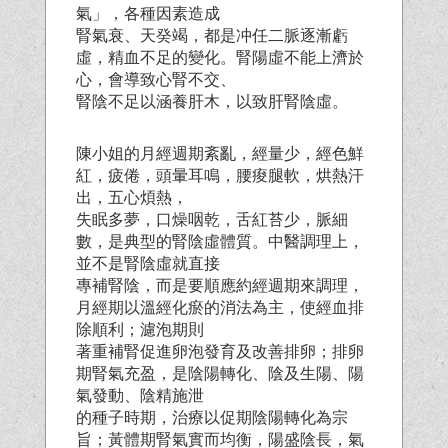
氣」，各種因素造成
腎氣衰、天癸竭，都是冲任二脈逐漸虧
虛，精血不足的變化。腎陽虛不能上濟於
心，會導致心腎不交、
腎陰不足以涵養肝木，以致肝腎陰虛。
陳小姐的月經週期紊亂，經量少，經色鮮
紅，疲倦，頭暈耳鳴，腰痠腿軟，烘熱汗
出，五心煩熱，
失眠多夢，口燥咽乾，舌紅苔少，脈細
數，是典型的腎陰虛體質。中醫調理上，
並不是腎陰虛就直接
專補腎陰，而是要順應約經週期來調理，
月經期以溫經化瘀的消法為主，使經血排
除順利；濾泡期則
著重補腎促進卵泡發育及改善排卵；排卵
期腎氣充盈，是陰陽轉化、陰及生陽、陽
氣發動、陰精施泄
的種子時期，治療以促期陰陽轉化為宗
旨；黃體期腎氣實而均衡，陽盛陰長，氣