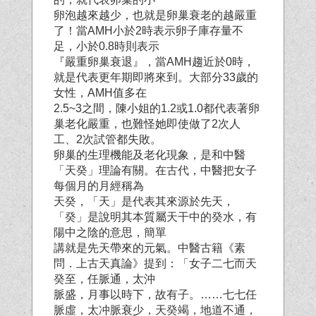
卵泡越來越少，也就是卵巢衰老的越嚴重
了！當AMH小於2時表示卵子庫存量不
足，小於0.8時則表示
『嚴重卵巢衰退』，當AMH趨近於0時，
就是代表更年期即將來到。大部分33歲的
女性，AMH值多在
2.5~3之間，陳小姐的1.2或1.0都代表著卵
巢老化嚴重，也難怪她即使做了2次人
工、2次試管都失敗。
卵巢的生理機能及老化現象，是和中醫
「天癸」理論有關。在古代，中醫把女子
每個月的月經稱為
天癸，「天」是代表其來源於先天，
「癸」是說明其本質屬天干中的癸水，有
陽中之陰的意思，簡單
講就是先天帶來的元氣。中醫古籍《素
問．上古天真論》提到：「女子二七而天
癸至，任脈通，太沖
脈盛，月事以時下，故有子。……七七任
脈虛，太冲脈衰少，天癸竭，地道不通，