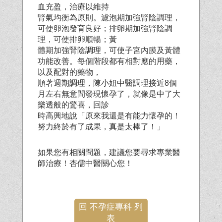
血充盈，治療以維持
腎氣均衡為原則。濾泡期加強腎陰調理，
可使卵泡發育良好；排卵期加強腎陰調
理，可使排卵順暢；黃
體期加強腎陰調理，可使子宮內膜及黃體
功能改善。每個階段都有相對應的用藥，
以及配對的藥物，
順著週期調理，陳小姐中醫調理接近8個
月左右無意間發現懷孕了，就像是中了大
樂透般的驚喜，回診
時高興地說「原來我還是有能力懷孕的！
努力終於有了成果，真是太棒了！」
如果您有相關問題，建議您要尋求專業醫
師治療！杏儒中醫關心您！
回 不孕症專科 列
表