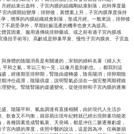
，月經結束出血時，子宮內膜的組織剛結束剝落，此時厚度最
，子宮內膜開始變厚；排卵後，黃體素上升，子宮內膜厚度保持
有懷孕，增厚的內膜組織就會剝落，形成月經。一般來說，排卵後
，除了不易受孕外，早期妊娠流產的機率也會大為提高。
天體質因素、服用過傳統排卵藥或、或之前有過子宮內膜感
宮搔括手術等)、高齡或是卵巢早衰、慢性子宮內膜炎、子宮血
，與身體的陰陽消長是有關連的，宋朝的婦科名著《婦人大
者，平和之氣，常以三旬一見，以像月盈則虧也。」都寫到這
偏盛，經後期至排卵期，腎陰由虛轉盛，陰長陽消；排卵期陰
經期冲任疏泄，陰陽俱虛，說明腎氣必須在一個完整周期裡維
生理變化。腎陰腎陽的虛盛變化，促使排卵和子宮內膜的逐漸
。
充盛、陰陽平和、氣血調達有直接相關，由於現代人生活步
動、飲食又不均衡，就容易出現年紀輕就已經出現卵巢功能老
論，各種因素造成腎氣衰、天癸竭，都是冲任二脈逐漸虧虛，
著子宮內膜的厚度，依照中醫的說法，這是因為冲、任兩脈損