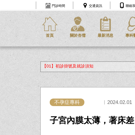
門診時間
交通資訊
聯絡
首頁
關於杏儒
最新消息
專科
【01】初診掛號及就診須知
不孕症專科
︱2024.02.01
子宮內膜太薄，著床差