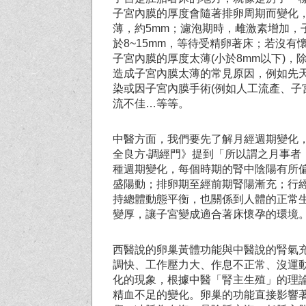
子宮內膜的厚度會隨著排卵周期而變化
薄，約5mm；濾泡期時，雌激素增加
於8~15mm，等待受精卵著床；若沒
子宮內膜的厚度太薄(小於8mm以下)
造成子宮內膜太薄的常見原因，例如先
染或因子宮內膜手術(例如人工流產、子
流不佳…等等。
中醫方面，我們要先了解月經週期變化
全良方‧調經門》提到「所以謂之月事
種週期變化，每個時期的腎中陰陽有所
盛陽動；排卵期至經前期腎陽漸充；行
持總體動態平衡，也關係到人體的正常
變厚，讓子宮變成適合著床懷孕的環境
西醫說的卵巢黃體功能與中醫說的腎氣
調快、工作壓力大、作息不正常、沒運
化的現象，根據中醫「腎主生殖」的理
精血不足的變化。卵巢的功能直接影響