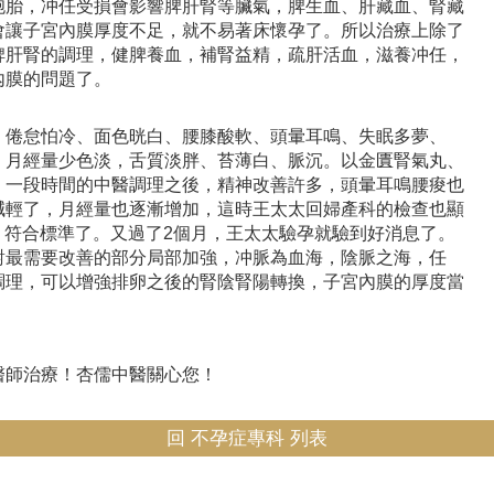
胞胎，冲任受損會影響脾肝腎等臟氣，脾生血、肝藏血、腎藏
會讓子宮內膜厚度不足，就不易著床懷孕了。所以治療上除了
脾肝腎的調理，健脾養血，補腎益精，疏肝活血，滋養冲任，
內膜的問題了。
，倦怠怕冷、面色晄白、腰膝酸軟、頭暈耳鳴、失眠多夢、
、月經量少色淡，舌質淡胖、苔薄白、脈沉。以金匱腎氣丸、
，一段時間的中醫調理之後，精神改善許多，頭暈耳鳴腰痠也
減輕了，月經量也逐漸增加，這時王太太回婦產科的檢查也顯
m，符合標準了。又過了2個月，王太太驗孕就驗到好消息了。
對最需要改善的部分局部加強，冲脈為血海，陰脈之海，任
調理，可以增強排卵之後的腎陰腎陽轉換，子宮內膜的厚度當
醫師治療！杏儒中醫關心您！
回 不孕症專科 列表