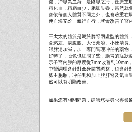
傷，冲脈為血海，是陰脈之海，任脈主
精化血，精虧血少，胞脈失養，當然就
會依每個人體質不同之外，也會著重在
使血海充盈、氣行血行，就會改善子宮
王太太的體質是屬於脾腎兩虛型的體質
食慾差、易腹脹、大便溏瀉、小便清長
歸脾湯加減，加上專門調理冲任的藥物
好轉了，臉色也紅潤了些，腸胃的症狀
示子宮內膜的厚度從7mm改善到10m
中醫調理會針對全身體質調整，也會針
脈主胞胎，冲任調和加上脾肝腎及氣血
然可以有明顯改善。
如果您有相關問題，建議您要尋求專業