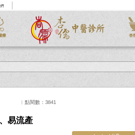
我們
醫療
杏
︱點閱數：3841
、易流產