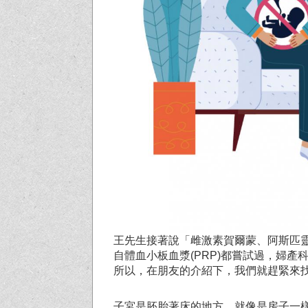
王先生接著說「雌激素賀爾蒙、阿斯匹
自體血小板血漿(PRP)都嘗試過，婦
所以，在朋友的介紹下，我們就趕緊來
子宮是胚胎著床的地方，就像是房子一