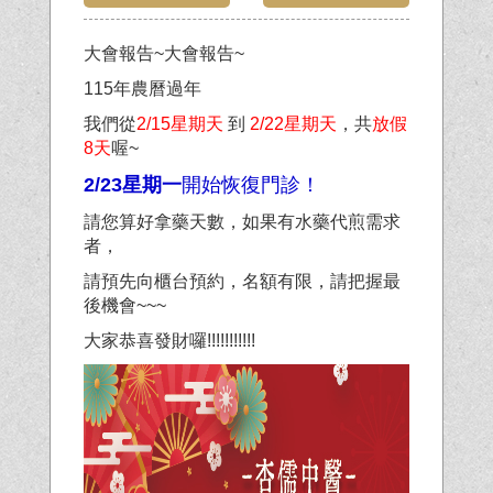
大會報告~大會報告~
115年農曆過年
我們從
2/15星期天
到
2/22星期天
，共
放假
8天
喔~
2/23星期一
開始恢復門診！
請您算好拿藥天數，如果有水藥代煎需求
者，
請預先向櫃台預約，名額有限，請把握最
後機會~~~
大家恭喜發財囉!!!!!!!!!!!