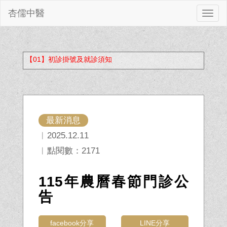
杏儒中醫
切
換
【01】初診掛號及就診須知
最新消息
︱2025.12.11
︱點閱數：2171
115年農曆春節門診公
告
facebook分享
LINE分享