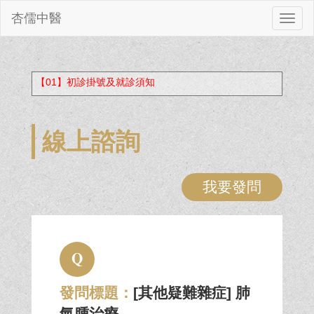
杏儒中醫
切
換
【01】初診掛號及就診須知
線上諮詢
我要發問
Q
發問標題：
[其他疑難雜症] 肺
氣腫治療