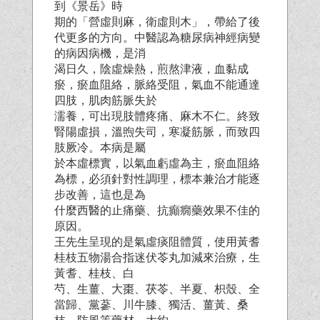
到《景岳》時
期的「營虛則麻，衛虛則木」，帶給了後
代更多的方向。中醫認為糖尿病神經病變
的病因病機，是消
渴日久，陰虛燥熱，煎熬津液，血黏成
瘀，瘀血阻絡，脈絡受阻，氣血不能通達
四肢，肌肉筋脈失於
濡養，可出現肢體疼痛、麻木不仁。終致
腎陽虛損，溫煦失司，寒凝筋脈，而致四
肢厥冷。本病是屬
於本虛標實，以氣血虧虛為主，瘀血阻絡
為標，必須針對性調理，標本兼治才能逐
步改善，這也是為
什麼西醫的止痛藥、抗癲癇藥效果不佳的
原因。
王先生呈現的是氣虛痰阻體質，使用黃耆
桂枝五物湯合指迷伏苓丸加減來治療，生
黃耆、桂枝、白
芍、生薑、大棗、茯苓、半夏、枳殼、全
當歸、黨蔘、川牛膝、獨活、薑黃、桑