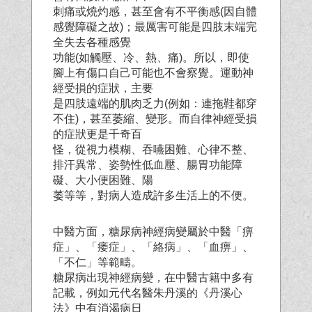
刺痛或燒灼感，甚至會有不平衡感(因自體
感覺障礙之故)；最厲害可能是四肢末端完
全失去各種感覺
功能(如觸壓、冷、熱、痛)。所以，即使
腳上有傷口自己可能也不會察覺。運動神
經受損的症狀，主要
是四肢遠端的肌肉乏力(例如：連拖鞋都穿
不住)，甚至萎縮、變形。而自律神經受損
的症狀更是千奇百
怪，從視力模糊、吞嚥困難、心律不整、
排汗異常、姿勢性低血壓、腸胃功能障
礙、大小便困難、陽
萎等等，對病人造成許多生活上的不便。
中醫方面，糖尿病神經病變屬於中醫「痹
症」、「痿症」、「絡病」、「血痹」、
「不仁」等範疇。
糖尿病出現神經病變，在中醫古籍中多有
記載，例如元代名醫朱丹溪的《丹溪心
法》中有消渴病日