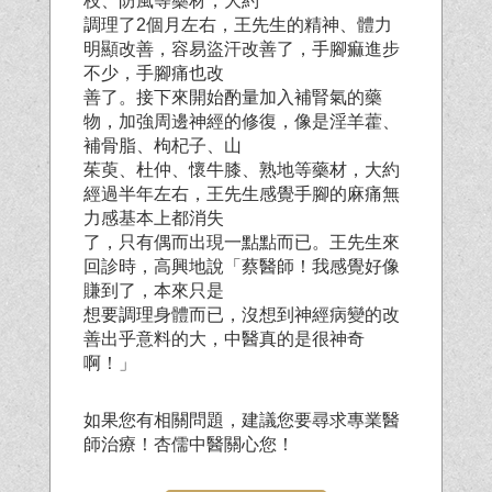
枝、防風等藥材，大
約
調理了2個月左右，王先生的精神、體力
明顯改善，容易盜汗改善了，手腳痲進步
不少，手腳痛也改
善了。接下來開始酌量加入補腎氣的藥
物，加強周邊神經的修復，像是淫羊藿、
補骨脂、枸杞子、山
茱萸、杜仲、懷牛膝、熟地等藥材，大約
經過半年左右，王先生感覺手腳的麻痛無
力感基本上都消失
了，只有偶而出現一點點而已。王先生來
回診時，高興地說「蔡醫師！我感覺好像
賺到了，本來只是
想要調理身體而已，沒想到神經病變的改
善出乎意料的大，中醫真的是很神奇
啊！」
如果您有相關問題，建議您要尋求專業醫
師治療！杏儒中醫關心您！