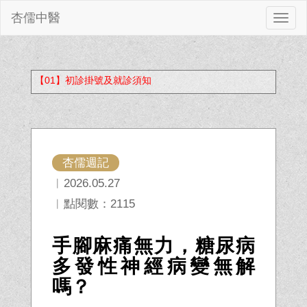
杏儒中醫
切
換
【01】初診掛號及就診須知
杏儒週記
︱2026.05.27
︱點閱數：2115
手腳麻痛無力，糖尿病
多發性神經病變無解
嗎？