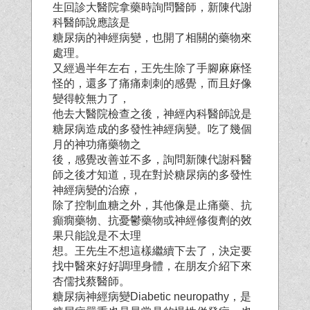
生回診大醫院拿藥時詢問醫師，新陳代謝
科醫師說應該是
糖尿病的神經病變，也開了相關的藥物來
處理。
又經過半年左右，王先生除了手腳麻麻怪
怪的，還多了痛痛刺刺的感覺，而且好像
變得較無力了，
他去大醫院檢查之後，神經內科醫師說是
糖尿病造成的多發性神經病變。吃了幾個
月的神功痛藥物之
後，感覺改善並不多，詢問新陳代謝科醫
師之後才知道，現在對於糖尿病的多發性
神經病變的治療，
除了控制血糖之外，其他像是止痛藥、抗
癲癇藥物、抗憂鬱藥物或神經修復劑的效
果只能說是不太理
想。王先生不想這樣繼續下去了，決定要
找中醫來好好調理身體，在朋友介紹下來
杏儒找蔡醫師。
糖尿病神經病變Diabetic neuropathy，是