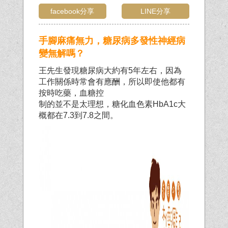
facebook分享
LINE分享
手腳麻痛無力，糖尿病多發性神經病
變無解嗎？
王先生發現糖尿病大約有5年左右，因為
工作關係時常會有應酬，所以即使他都有
按時吃藥，血糖控
制的並不是太理想，糖化血色素HbA1c大
概都在7.3到7.8之間。