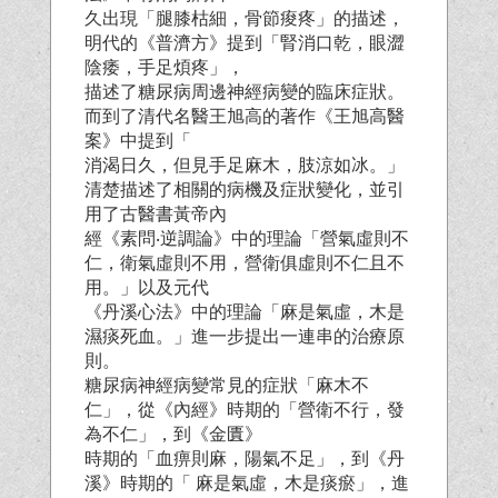
久出現「腿膝枯細，骨節痠疼」的描述，
明代的《普濟方》提到「腎消口乾，眼澀
陰痿，手足煩疼」，
描述了糖尿病周邊神經病變的臨床症狀。
而到了清代名醫王旭高的著作《王旭高醫
案》中提到「
消渴日久，但見手足麻木，肢涼如冰。」
清楚描述了相關的病機及症狀變化，並引
用了古醫書黃帝內
經《素問‧逆調論》中的理論「營氣虛則不
仁，衛氣虛則不用，營衛俱虛則不仁且不
用。」以及元代
《丹溪心法》中的理論「麻是氣虛，木是
濕痰死血。」進一步提出一連串的治療原
則。
糖尿病神經病變常見的症狀「麻木不
仁」，從《內經》時期的「營衛不行，發
為不仁」，到《金匱》
時期的「血痹則麻，陽氣不足」，到《丹
溪》時期的「 麻是氣虛，木是痰瘀」，進