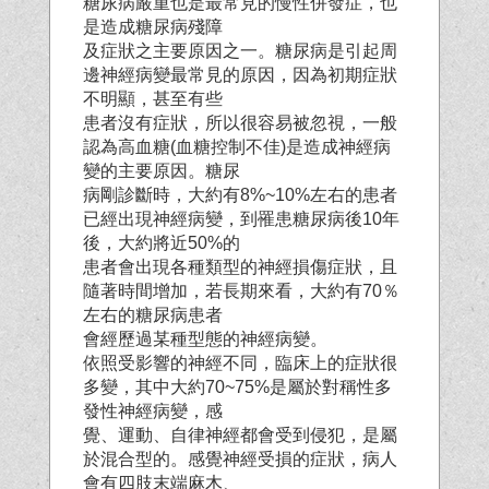
糖尿病嚴重也是最常見的慢性併發症，也
是造成糖尿病殘障
及症狀之主要原因之一。糖尿病是引起周
邊神經病變最常見的原因，因為初期症狀
不明顯，甚至有些
患者沒有症狀，所以很容易被忽視，一般
認為高血糖(血糖控制不佳)是造成神經病
變的主要原因。糖尿
病剛診斷時，大約有8%~10%左右的患者
已經出現神經病變，到罹患糖尿病後10年
後，大約將近50%的
患者會出現各種類型的神經損傷症狀，且
隨著時間增加，若長期來看，大約有70％
左右的糖尿病患者
會經歷過某種型態的神經病變。
依照受影響的神經不同，臨床上的症狀很
多變，其中大約70~75%是屬於對稱性多
發性神經病變，感
覺、運動、自律神經都會受到侵犯，是屬
於混合型的。感覺神經受損的症狀，病人
會有四肢末端麻木、