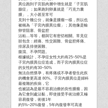
異位跑到子宮肌肉層中增生就是「子宮肌
腺症」；如果跑到卵巢就是「巧克力囊
腫」，大小甚至常可
見到十幾公分，就像是腫瘤一樣，所以也
被稱為「子宮內膜異位瘤」；其他像是輸
卵管阻塞、骨盆腔
沾粘…等等，都與它有密切相關。常見症
狀包含：經痛、性交困難、骨盆腔疼痛、
排尿及排便困難、
腹瀉、不孕問題。
根據統計，不孕症女性大約有25~50%是
子宮內膜異位症造成，而子宮內膜異位症
的女性約有30~50%
無法自然懷孕，有疼痛或不孕者發生此疾
的機會更高達 80%。子宮內膜異位是婦科
最複雜的疾病，它
也被認為是最不容易治療的良性腫瘤，因
為它會到處沾黏，即使接受手術治療又極
容易復發，術後1年
約5%~20%復發，5年內復發率可高達