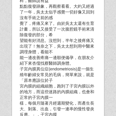
科，醫師說有益
點點復發跡象，再觀察看看。大約又經過
了一年，吳太太似乎感覺一切好像又回到
沒有手術之前的感
覺了，疼痛又來了。由於吳太太還有生育
計畫，所以又接受了一次腹腔鏡手術來清
除復發的部分，希
望能有好消息。沒想到，半年之後疼痛又
出現了！無奈之下，吳太太想到用中醫來
調理身體，看能不
能一邊改善疼痛一邊順便備孕，在朋友介
紹下來杏儒找蔡醫師調身體。
子宮內膜異位症(endometriosis)是一個生
殖年齡婦女常見的毛病，簡單來說，就是
「原本應該位於子
宮內膜的組織細胞，跑到了子宮內膜以外
的地方，而這些迷路的內膜組織，也會和
正常的子宮內膜一
樣，每個月隨著月經週期變化，而產生長
大、剝落、出血，引發一連串的慢性發炎
反應。」，子宮內膜