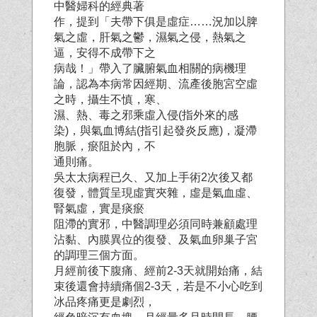
中醫婦科的經典著
作，提到「夫帶下俱是虛症……況加以脾
氣之虛，肝氣之鬱，濕氣之侵，熱氣之
逼，安得不成帶下之
病哉！」帶入了臟腑氣血相關的病機理
論，認為本病常因經期、流產後胞宮空虛
之時，攝生不慎，寒、
濕、熱、毒之邪乘虛入侵(指外來的感
染)，與氣血博結(指引起發炎反應)，凝滯
胞脈，瘀阻於內，不
通則痛。
吳太太病程已久、又加上手術2次後又都
復發，體質呈現虛實夾雜，虛是氣血虛、
腎氣虛，實是痰瘀
阻滯的實邪，中醫調理必須同時兼顧處理
沾黏、內膜異位的復發、及氣血卵巢子宮
的調理三個方面。
月經前後下腹痛、經前2-3天就開始痛，結
束後還會持續痛個2-3天，若是不小心吃到
冰品疼痛更是劇烈，