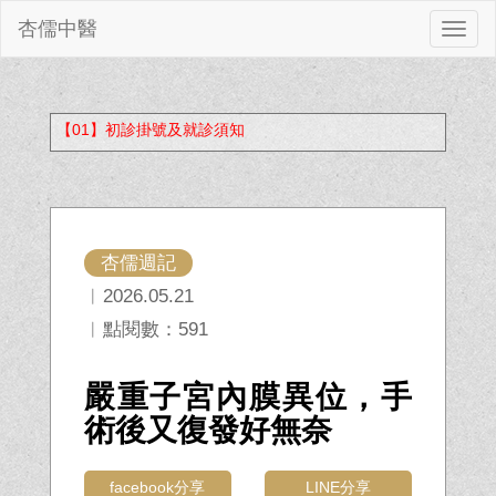
杏儒中醫
切
換
【01】初診掛號及就診須知
杏儒週記
︱2026.05.21
︱點閱數：591
嚴重子宮內膜異位，手
術後又復發好無奈
facebook分享
LINE分享