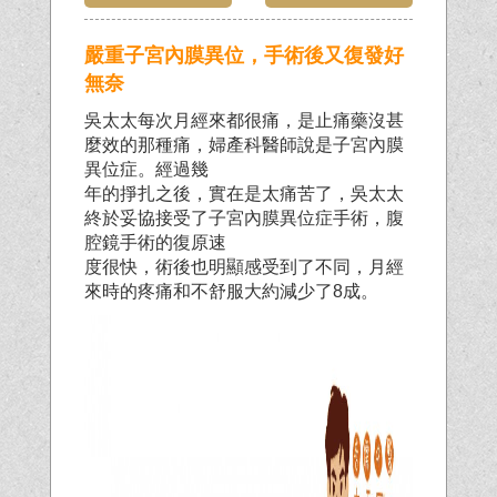
嚴重子宮內膜異位，手術後又復發好
無奈
吳太太每次月經來都很痛，是止痛藥沒甚
麼效的那種痛，婦產科醫師說是子宮內膜
異位症。經過幾
年的掙扎之後，實在是太痛苦了，吳太太
終於妥協接受了子宮內膜異位症手術，腹
腔鏡手術的復原速
度很快，術後也明顯感受到了不同，月經
來時的疼痛和不舒服大約減少了8成。