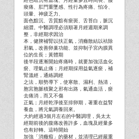
經色暗沉有血塊、月經量多且時間長、腰
痠痛、肛門重墜感、性行為疼痛、怕冷、
頭暈、神疲乏力、
面色黯沉、舌質黯有瘀斑、舌苔白，脈沉
細澀。中醫調理必須順著月經週期來調
整，非經期求因治
本，健脾補腎以扶正氣，消癥散結以袪除
邪氣，改善卵巢功能、並抑制子宮內膜異
位的生長；黃體期
後半段逐漸開始疼痛時，就要加強活血化
瘀、理氣止痛；月經期採用益氣逐瘀，補
腎溫經，通絡調經
之法，順勢導下，使寒散、濕利、熱清，
胞宮胞脈積聚之邪有出路，氣通血活，瘀
去痛消，而又不傷
正氣；月經乾淨後至排卵期，著重在益腎
養血，將元氣調養回來。
大約經過3個月左右的中醫調理，吳太太
經期前後的腹痛改善許多，血塊及經量多
也有好轉。這時開
始
加強「消癥瘕」的藥材，並清理已經嚴重