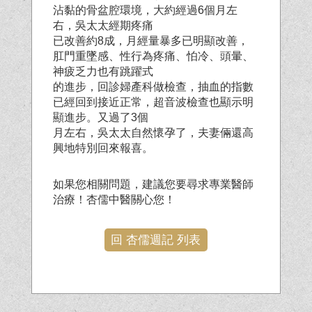
沾黏的骨盆腔環境，大約經過6個月左
右，吳太太經期疼痛
已改善約8成，月經量暴多已明顯改善，
肛門重墜感、性行為疼痛、怕冷、頭暈、
神疲乏力也有跳躍式
的進步，回診婦產科做檢查，抽血的指數
已經回到接近正常，超音波檢查也顯示明
顯進步。又過了3個
月左右，吳太太自然懷孕了，夫妻倆還高
興地特別回來報喜。
如果您相關問題，建議您要尋求專業醫師
治療！杏儒中醫關心您！
回 杏儒週記 列表