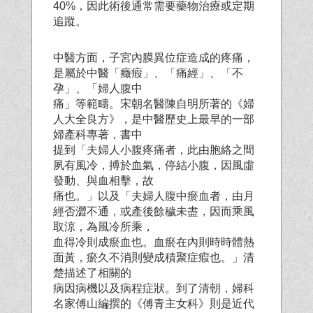
40%，因此術後通常需要藥物治療或定期
追蹤。
中醫方面，子宮內膜異位症造成的疼痛，
是屬於中醫「癥瘕」、「痛經」、「不
孕」、「婦人腹中
痛」等範疇。宋朝名醫陳自明所著的《婦
人大全良方》，是中醫歷史上最早的一部
婦產科專著，書中
提到「夫婦人小腹疼痛者，此由胞絡之間
夙有風冷，搏於血氣，停結小腹，因風虛
發動、與血相擊，故
痛也。」以及「夫婦人腹中瘀血者，由月
經否澀不通，或產後餘穢未盡，因而乘風
取涼，為風冷所乘，
血得冷則成瘀血也。血瘀在內則時時體熱
面黃，瘀久不消則變成積聚症瘕也。」清
楚描述了相關的
病因病機以及病程症狀。到了清朝，婦科
名家傅山編撰的《傅青主女科》則是近代