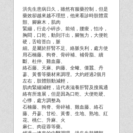
洪先生患病日久，雖然有服藥控制，但是
藥效卻越來越不理想，他來看診時肢體震
顫、腳麻木，肌肉
緊繃，行走小碎步、前傾，腰痠，怕冷，
胸悶，口乾，動則汗出，腳無力，大便乾
硬，舌暗苔白，脈
細。是屬於肝腎不足、絡脈失利，處方使
用石楠藤、狗脊、骨碎補、補骨脂、續
斷、杜仲、雞血藤、
絡石藤、天麻、鉤藤、全蠍、僵蠶、丹
蔘、黃耆等藥材來調理。大約經過2個月
左右，肢體顫動減輕，
肌肉緊繃減輕，這代表滋養肝腎及搜風通
絡有所進展，但是因為口乾、大便乾硬、
心悸，處方調整為
石楠藤、狗脊、骨碎補、雞血藤、絡石
藤、丹蔘、甘松、黃耆、生地、熟地、紅
花、桃仁、升麻、火
麻仁、肉蓯蓉等藥。