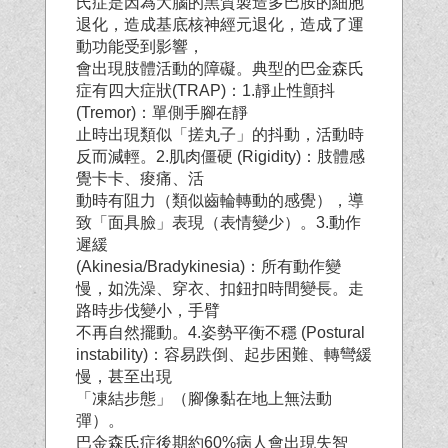
氏症是因為大腦的黑質製造多巴胺的細胞
退化，造成基底核神經元退化，造成了運
動功能受到影響，
會出現肢體活動的障礙。典型的巴金森氏
症有四大症狀(TRAP)：1.靜止性顫抖
(Tremor)：單側手腳在靜
止時出現類似「搓丸子」的抖動，活動時
反而減輕。2.肌肉僵硬 (Rigidity)：肢體感
覺卡卡、痠痛、活
動時有阻力（類似齒輪轉動的感覺），導
致「面具臉」表現（表情變少）。3.動作
遲緩
(Akinesia/Bradykinesia)：所有動作變
慢，如洗澡、穿衣、扣鈕扣時間變長。走
路時步伐變小，手臂
不再自然擺動。4.姿勢平衡不穩 (Postural
instability)：容易跌倒、起步困難、轉彎緩
慢，甚至出現
「凍結步態」（腳像黏在地上無法動
彈）。
巴金森氏症後期約60%病人會出現失智