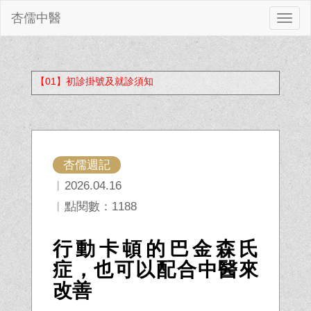
杏儒中醫
切
換
【01】初診掛號及就診須知
杏儒週記
︱2026.04.16
︱點閱數：1188
行動卡頓的巴金森氏
症，也可以配合中醫來
改善