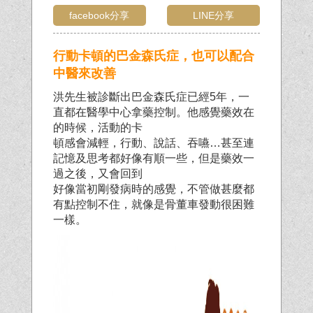
facebook分享
LINE分享
行動卡頓的巴金森氏症，也可以配合
中醫來改善
洪先生被診斷出巴金森氏症已經5年，一
直都在醫學中心拿藥控制。他感覺藥效在
的時候，活動的卡
頓感會減輕，行動、說話、吞嚥…甚至連
記憶及思考都好像有順一些，但是藥效一
過之後，又會回到
好像當初剛發病時的感覺，不管做甚麼都
有點控制不住，就像是骨董車發動很困難
一樣。