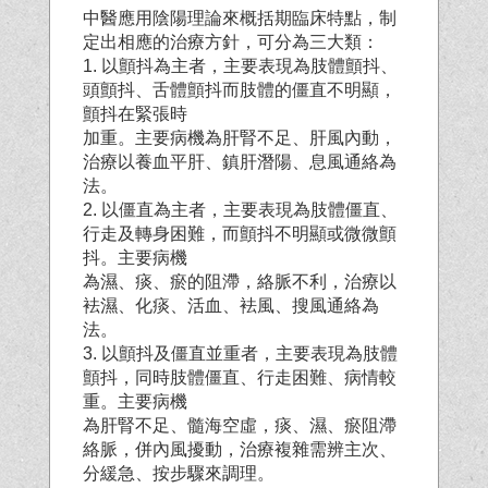
中醫應用陰陽理論來概括期臨床特點，制
定出相應的治療方針，可分為三大類：
1. 以顫抖為主者，主要表現為肢體顫抖、
頭顫抖、舌體顫抖而肢體的僵直不明顯，
顫抖在緊張時
加重。主要病機為肝腎不足、肝風內動，
治療以養血平肝、鎮肝潛陽、息風通絡為
法。
2. 以僵直為主者，主要表現為肢體僵直、
行走及轉身困難，而顫抖不明顯或微微顫
抖。主要病機
為濕、痰、瘀的阻滯，絡脈不利，治療以
袪濕、化痰、活血、袪風、搜風通絡為
法。
3. 以顫抖及僵直並重者，主要表現為肢體
顫抖，同時肢體僵直、行走困難、病情較
重。主要病機
為肝腎不足、髓海空虛，痰、濕、瘀阻滯
絡脈，併內風擾動，治療複雜需辨主次、
分緩急、按
步驟來調理。