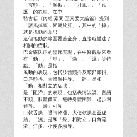
「震顫」、「顫振」、「肝風」、「跌
蹶」的範疇。在中
醫古籍《內經‧素問‧至真要大論篇》提到
「諸風掉眩，皆屬於肝」，其中的「掉」
就是搖動的意思，
這個搖動的範圍覆蓋全身，直接就描述了
相關的症狀。
巴金森氏症的臨床表現，在中醫觀點來看
有「動」、「靜」、「燥」、「濕」等特
點。「動」是指
風動的表現，包括肢體顫抖及頭部顫抖、
口唇顫抖、舌體顫抖等。「靜」是和
「動」相對立的症狀，
是「阻滯」的表現，包括表情淡漠、言語
不順、肢體僵直、翻轉身體困難、起步困
難等。「燥」可見
口乾舌燥、眼睛乾澀、大便乾燥甚至秘
結。「濕」是和「燥」相對立，口角流
涎、汗多、小便多頻等。