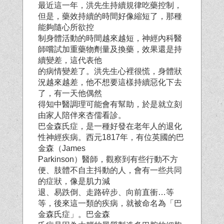
最近這一年，洪先生持續規律吃藥控制，
但是，藥效持續的時間好像縮短了，那種
能夠隨心所欲控
制身體活動的時間越來越短，神經內科醫
師嚐試加重藥物劑量及換藥，效果還是持
續變差，這代表他
的病情變差了。洪先生心裡很慌，身體狀
況越來越差，他不想要這樣持續惡化下去
了，有一天他偶然
得知中醫調理可能會有幫助，於是就立刻
由家人陪伴來杏儒看診。
巴金森氏症，是一種好發在老年人的退化
性神經疾病。西元1817年，有位英國的巴
金森（James
Parkinson）醫師，觀察到有些行動不方
便、肢體不自主抖動的人，會有一些共同
的症狀，像是肌力減
退、易跌倒、走路碎步、向前直衝…等
等，後來這一類的疾病，就被命名為「巴
金森氏症」。巴金森