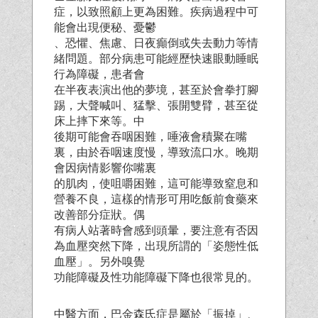
症，以致照顧上更為困難。疾病過程中可
能會出現便秘、憂鬱
、恐懼、焦慮、日夜癲倒或失去動力等情
緒問題。部分病患可能經歷快速眼動睡眠
行為障礙，患者會
在半夜表演出他的夢境，甚至於會拳打腳
踢，大聲喊叫、猛擊、張開雙臂，甚至從
床上摔下來等。中
後期可能會吞咽困難，唾液會積聚在嘴
裏，由於吞咽速度慢，導致流口水。晚期
會因病情影響你嘴裏
的肌肉，使咀嚼困難，這可能導致窒息和
營養不良，這樣的情形可用吃飯前食藥來
改善部分症狀。偶
有病人站著時會感到頭暈，要注意有否因
為血壓突然下降，出現所謂的「姿態性低
血壓」。另外嗅覺
功能障礙及性功能障礙下降也很常見的。
中醫方面，巴金森氏症是屬於「振掉」、