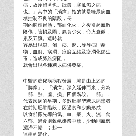
病，故瘦留著也。蹠跛，寒風濕之病
也。」其中的「消癉」指的就是糖尿病血
糖控制不良的階段，長
期的脾虛胃熱，郁而化火，之後引起氣散
陰傷，陰損及陽，氣食少火，命火衰微，
累及五臟。這時就
容易出現濕、濁、痰、瘀…等等病理產
物，血瘀、痰濁、痰瘀互結及瘀濁化熱生
毒，造成脈絡痹阻，
就會出現各種糖尿病併發症。
中醫的糖尿病病程發展，就是由上述的
「脾癉」、「消癉」深入延伸而來，分為
「郁、熱、虛、損」四個階段。「郁」，
代表疾病的早期，多數肥胖型糖尿病患者
在前期肥胖階段，因過食和少動形成
以食郁薇先導的氣、血、痰、火、濕、食
六郁。過食則穀氣壅滯中焦，少動則氣機
澀滯不暢，引起一
連串的變化。