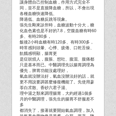
讓身體自己控制血糖，作用方式完全不
同，並不是直接降血糖，所以，不會出現
各種血糖快速降低、
降過低、血糖反跳等現象。
張先生剛來診所時，血糖波動十分大，糖
化血色素也是不好的7.8，空腹血糖有時60
多、有時280多，
飯後2小時血糖有時120多、有時300多，
時常感到頭暈、心悸、疲倦、口乾舌燥、
飢餓感明顯，腸胃更
是症狀煩人，腹脹、想吐、腹瀉、腹痛都
只是基本而已。中醫調理先以腸胃調理為
優先，脾胃功能沒
處理好，
氣血就沒辦法好，氣血沒辦法好的話，就
更不用說要調甚麼修復機能了。先使用蔘
苓白朮散、香砂六君子湯、
理中湯之類來調理腸胃，大約經過1個多
月的中醫調理，張先生的腸胃不舒服差不
多
都消失了，接著就要開始氣血調理，加入