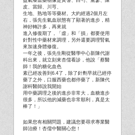
益氣養血藥物像是黃耆、白芍、黨蔘、陳
皮、當歸、川芎、
生地、熟地等等藥材。大約經過2個月左
右，張先生氣血狀態有了顯著的進步，精
神好轉許多，再來就
進入修復期了，「虛」和「損」都要使用
針對性中藥材來調理，另外還要調理腎氣
來加速身體修復。
一年之後，張先生剛從醫學中心新陳代謝
科出來，就立刻來杏儒看診，他說「蔡醫
師！我的糖化血色
素已經改善到6.4了，除了針劑早就已經停
藥了之外，口服西藥也都停藥了，新陳代
謝科醫師說我開始
用中藥調理之後的進步非常大，血糖進步
很多，所以他的減藥也非常順利，真是太
棒了！」
如果您有相關問題，建議您要尋求專業醫
師治療！杏儒中醫關心您！