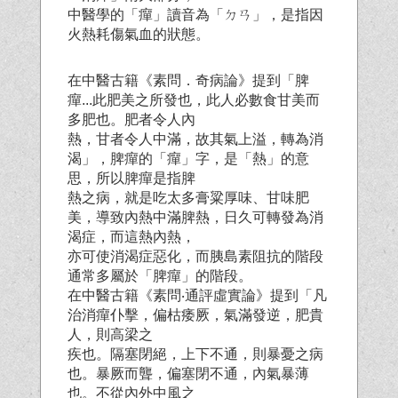
中醫學的「癉」讀音為「ㄉㄢ」，是指因
火熱耗傷氣血的狀態。
在中醫古籍《素問．奇病論》提到「脾
癉...此肥美之所發也，此人必數食甘美而
多肥也。肥者令人內
熱，甘者令人中滿，故其氣上溢，轉為消
渴」，脾癉的「癉」字，是「熱」的意
思，所以脾癉是指脾
熱之病，就是吃太多膏粱厚味、甘味肥
美，導致內熱中滿脾熱，日久可轉發為消
渴症，而這熱內熱，
亦可使消渴症惡化，而胰島素阻抗的階段
通常多屬於「脾癉」的階段。
在中醫古籍《素問‧通評虛實論》提到「凡
治消癉仆擊，偏枯痿厥，氣滿發逆，肥貴
人，則高梁之
疾也。隔塞閉絕，上下不通，則暴憂之病
也。暴厥而聾，偏塞閉不通，內氣暴薄
也。不從內外中風之