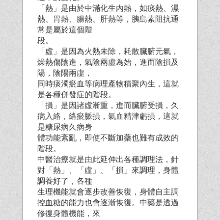
「熱」是由於中滿化生內熱，如痰熱、濕
熱、胃熱、腸熱、肝熱等，胰島素阻抗通
常是屬於這個階
段。
「虛」是因為火熱未除，耗散臟腑元氣，
燥熱傷陰進，氣陰兩虛為始，進而陰損及
陽，陰陽兩虛，
同時痰濁瘀血等病理產物積聚內生，這就
是各種併發症的階段。
「損」是因諸虛漸重，進而臟腑受損，久
病入絡，絡瘀脈損，氣血精津虧損，這就
是糖尿病久病身
體功能紊亂，即使不斷加藥也難有成效的
階段。
中醫治療就是由此延伸出各種調理法，針
對「熱」、「虛」、「損」來調理，身體
調養好了，各種
生理機能就會逐步改善恢復，身體自主調
控血糖的能力也會逐漸恢復。中藥是透過
修復身體機能，來