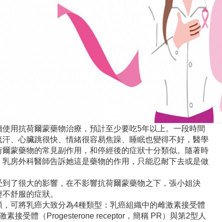
續使用抗荷爾蒙藥物治療，預計至少要吃5年以上。一段時間
流汗、心臟跳很快、情緒很容易焦躁、睡眠也變得不好，醫學
荷爾蒙藥物的常見副作用，和停經後的症狀十分類似。隨著時
，乳房外科醫師告訴她這是藥物的作用，只能忍耐下去或是做
。
受到了很大的影響，在不影響抗荷爾蒙藥物之下，張小姐決
輕不舒服的症狀。
類，可將乳癌大致分為4種類型：乳癌組織中的雌激素接受體
體激素接受體（Progesterone receptor，簡稱 PR）與第2型人