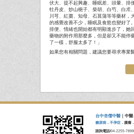
伏大、提不起興趣、睡眠差、頭暈、排
牡丹皮、炒山梔子、柴胡、白芍、白朮
川芎、紅棗、知母、石菖蒲等等藥材，
的感覺改善不少，睡眠及食慾也變好了
排便、情緒也開始都有明顯進步了，她
藥物的附作用那麼多，但是卻又不能停
了一樣，舒服太多了！」
如果您有相關問題，建議您要尋求專業
台中杏儒中醫
｜中醫
糖尿病
．
不孕症
．腫瘤
諮詢電話/
04-2255-7899