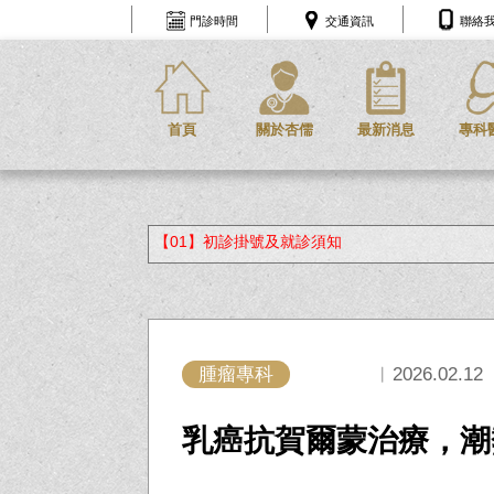
門診時間
交通資訊
聯絡
首頁
關於杏儒
最新消息
專科
【01】初診掛號及就診須知
腫瘤專科
︱2026.02.12
乳癌抗賀爾蒙治療，潮