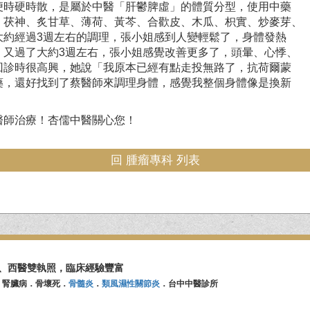
便時硬時散，是屬於中醫「肝鬱脾虛」的體質分型，使用中藥
、茯神、炙甘草、薄荷、黃芩、合歡皮、木瓜、枳實、炒麥芽、
大約經過3週左右的調理，張小姐感到人變輕鬆了，身體發熱
。又過了大約3週左右，張小姐感覺改善更多了，頭暈、心悸、
回診時很高興，她說「我原本已經有點走投無路了，抗荷爾蒙
藥，還好找到了蔡醫師來調理身體，感覺我整個身體像是換新
醫師治療！杏儒中醫關心您！
回 腫瘤專科 列表
、西醫雙執照，臨床經驗豐富
．腎臟病．骨壞死．
骨髓炎
．
類風濕性關節炎
．台中中醫診所