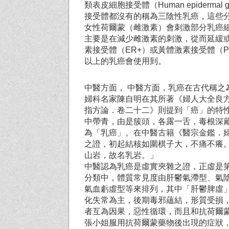
類表皮細胞接受體（Human epidermal gr
接受體都沒有的稱為三陰性乳癌，這些
女性荷爾蒙（雌激素）會刺激部分乳癌
主要是在減少雌激素的刺激，從而延緩
素接受體（ER+）或黃體激素接受體（
以上的乳癌會使用到。
中醫方面， 中醫方面，乳癌在古代稱
婦科名家陳自明在其所著《婦人大全良
指方論．卷二十二》則提到「癌」的特
中帶青，由是簇頭，各露一舌，毒根深
為「乳癌」。在中醫古籍《醫宗金鑑．
之證，初起結核如圍棋子大，不痛不癢
山岩，故名乳岩。」
中醫認為乳癌是虛實夾雜之證，正虛是
分類中，體質常見度由肝鬱氣滯型、氣
氣血虧虛型等來排列，其中「肝鬱脾虛
化失常為主，後期毒邪蘊結，形質受損
者互為因果，惡性循環，而且和抗荷爾
張小姐服用抗荷爾蒙藥物後出現的症狀