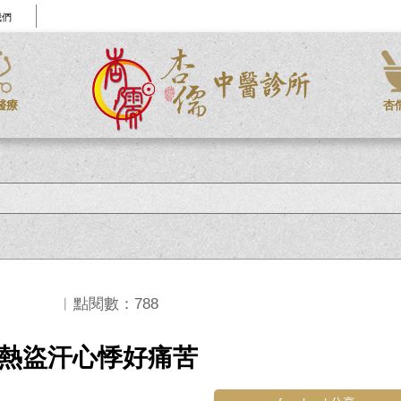
我們
醫療
杏
︱點閱數：788
熱盜汗心悸好痛苦