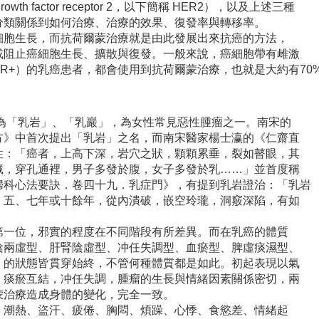
owth factor receptor 2，以下簡稱 HER2），以及上述三種
分類關係到如何治療、治療的效果、復發率與轉移率。
細胞生長，而抗荷爾蒙治療就是由此發展出來抗癌的方法，
或阻止癌細胞生長、擴散與復發。一般來說，癌細胞帶有雌激
PR+）的乳癌患者，都會使用到抗荷爾蒙治療，也就是大約有70
之為「乳岩」、「乳巖」，為女性常見惡性腫瘤之一。南宋的
方》中首次提出「乳岩」之名，而南宋醫家楊士瀛的《仁齋直
性：「癌者，上高下深，岩穴之狀，顆顆累垂，裂如瞽眼，其
藏，穿孔通裡，男子多發於腹，女子多發於乳……」並首度稱
婦科心法要訣．卷四十九．乳症門》，有提到乳岩證治：「乳岩
。五、七年或十餘年，從內潰破，嵌空玲瓏，洞竅深陷，有如
第一位，邪實的程度在不同階段有所差異。而在乳癌的體質
陰兩虛型、肝腎陰虛型、冲任失調型、血瘀型、脾虛痰濕型、
」的狀態皆貫穿始終，不管何種體質都是如此。初起表現以氣
，痰瘀互結，冲任失調，腫瘤的生長與情緒因素關係密切，兩
蒙治療造成身體的變化，完全一致。
，潮熱、盜汗、疲倦、胸悶、煩躁、心悸、食慾差、情緒起