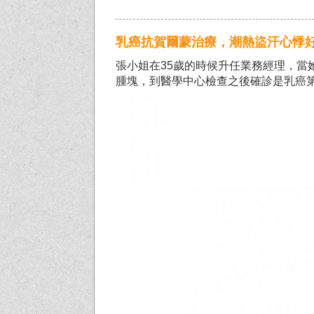
乳癌抗賀爾蒙治療，潮熱盜汗心悸
張小姐在35歲的時候升任業務經理，當
腫塊，到醫學中心檢查之後確診是乳癌