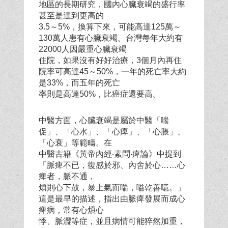
地區的長期研究，國內心臟衰竭的盛行率
甚至是達到更高的
3.5～5%，換算下來，可能高達125萬～
130萬人患有心臟衰竭。台灣每年大約有
22000人因嚴重心臟衰竭
住院，如果沒有好好治療，3個月內再住
院率可高達45～50%，一年的死亡率大約
是33%，而五年的死亡
率則是高達50%，比癌症還要高。
中醫方面，心臟衰竭是屬於中醫「喘
促」、「心水」、「心痺」、「心脹」、
「心衰」等範疇。在
中醫古籍《黃帝內經‧素問‧痺論》中提到
「脈痺不已，復感於邪、內舍於心……心
痺者，脈不通，
煩則心下鼓，暴上氣而喘，嗌乾善噫。」
這是最早的描述，指出由脈痺發展而成心
痺病，常有心煩心
悸、脈澀等症，並且病情可能猝然加重，