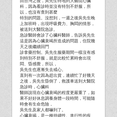
回台灣之後，吳先生特地到大醫院心臟
科，因為看診時並沒有特別不舒服，所
以，也沒有查到甚麼
特別的問題。沒想到，一週之後吳先生晚
上加班時，出現呼吸費力、胸悶的情形，
被送到大醫院急診。
急診醫師會診了心臟科醫師，告訴吳先生
這是因為心臟衰竭所造成的問題，住院幾
天之後繼續回門
診拿藥控制。吳先生服藥期間一樣沒有感
到特別不舒服，就是比較忙累時會出現
悶、昏感覺，所以，
吳先生也逐漸失去戒心。
直到有一次因為趕出貨，連續忙了好幾天
之後，吳先生昏倒了，救護車送到大醫院
急診時，心臟科
醫師說現在心臟衰竭的程度更嚴重了，如
果不好好休息調養身體一段時間，可能隨
時會有生命危險，
吳先生及家人都嚇到了。
心臟衰竭，是一種持續性、進行性的疾