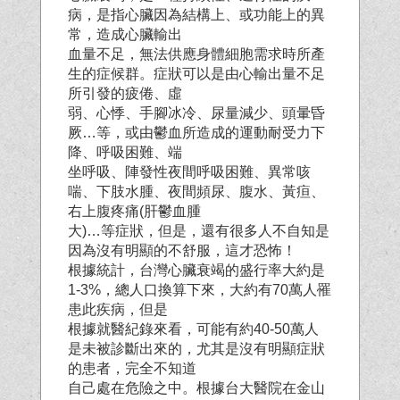
病，是指心臟因為結構上、或功能上的異
常，造成心臟輸出
血量不足，無法供應身體細胞需求時所產
生的症候群。症狀可以是由心輸出量不足
所引發的疲倦、虛
弱、心悸、手腳冰冷、尿量減少、頭暈昏
厥…等，或由鬱血所造成的運動耐受力下
降、呼吸困難、端
坐呼吸、陣發性夜間呼吸困難、異常咳
喘、下肢水腫、夜間頻尿、腹水、黃疸、
右上腹疼痛(肝鬱血腫
大)…等症狀，但是，還有很多人不自知是
因為沒有明顯的不舒服，這才恐怖！
根據統計，台灣心臟衰竭的盛行率大約是
1-3%，總人口換算下來，大約有70萬人罹
患此疾病，但是
根據就醫紀錄來看，可能有約40-50萬人
是未被診斷出來的，尤其是沒有明顯症狀
的患者，完全不知道
自己處在危險之中。根據台大醫院在金山