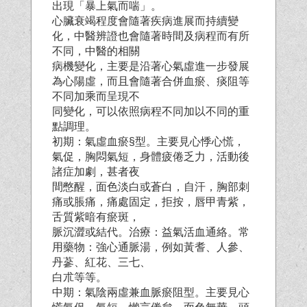
出現「暴上氣而喘」。
心臟衰竭程度會隨著疾病進展而持續變
化，中醫辨證也會隨著時間及病程而有所
不同，中醫的相關
病機變化，主要是沿著心氣虛進一步發展
為心陽虛，而且會隨著合併血瘀、痰阻等
不同加乘而呈現不
同變化，可以依照病程不同加以不同的重
點調理。
初期：氣虛血瘀§型。主要見心悸心慌，
氣促，胸悶氣短，身體疲倦乏力，活動後
諸症加劇，甚者夜
間憋醒，面色淡白或蒼白，自汗，胸部刺
痛或脹痛，痛處固定，拒按，唇甲青紫，
舌質紫暗有瘀斑，
脈沉澀或結代。治療：益氣活血通絡。常
用藥物：強心通脈湯，例如黃耆、人參、
丹蔘、紅花、三七、
白朮等等。
中期：氣陰兩虛兼血脈瘀阻型。主要見心