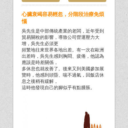
心臟衰竭容易輕忽，分階段治療免煩
惱
吳先生是中部傳統產業的老闆，近年受到
貿易關稅的影響，導致公司營運壓力大
增，吳先生必須更
頻繁地往來世界各地出差。有一次在歐洲
出差時，吳先生感到胸悶、疲倦，他認為
應該是時差關係，
多休息也就改善了。後來又到美國參加展
覽時，他感到頭昏、喘不過氣，回飯店休
息之後稍有緩解，
這時他發現自己的腳似乎有點腫脹。