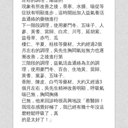
左右的調理，陽虛的
現象有所改善之後，畏寒、水腫、喘促等
症狀有明顯進步，這時開始加入益氣養活
血通絡的藥物進行
下一階段調理，使用麥門冬、五味子、人
參、黃耆、當歸、白朮、川芎、延胡索、
益母草、赤芍、瓜
樓仁、半夏、桂枝等藥材。大約經過2個
月左右的調理，吳先生胸悶氣短無力也逐
漸改善，之後進行第
三階段的調理，益氣活血通絡為主的調
理，使用麥門冬、百合、生地黃、當歸、
黃耆、黨蔘、五味子、
香附、陳皮、白芍等藥材。大約又經過3
個月左右，吳先生精神改善明顯，呼吸氣
喘已無，胸悶胸痛
已無，他來回診時很高興地說「蔡醫師！
我現在感覺好極了，我已經有幾十年沒這
麼輕鬆呼吸了，真
的是太好了！」