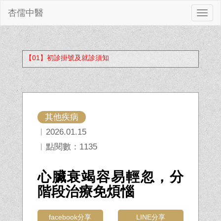
杏儒中醫
切
換
【01】初診掛號及就診須知
其他疾病
︱2026.01.15
︱點閱數：1135
心臟衰竭容易輕忽，分
階段治療免煩惱
facebook分享
LINE分享