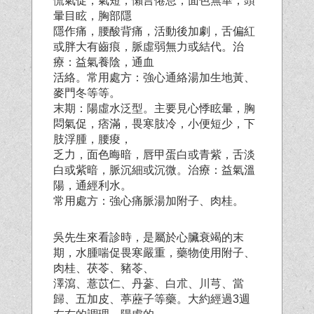
慌氣促，氣短，懶言倦怠，面色無華，頭
暈目眩，胸部隱
隱作痛，腰酸背痛，活動後加劇，舌偏紅
或胖大有齒痕，脈虛弱無力或結代。治
療：益氣養陰，通血
活絡。常用處方：強心通絡湯加生地黃、
麥門冬等等。
末期：陽虛水泛型。主要見心悸眩暈，胸
悶氣促，痞滿，畏寒肢冷，小便短少，下
肢浮腫，腰痠，
乏力，面色晦暗，唇甲蛋白或青紫，舌淡
白或紫暗，脈沉細或沉微。治療：益氣溫
陽，通經利水。
常
用處方：強心痛脈湯加附子、肉桂。
吳先生來看診時，是屬於心臟衰竭的末
期，水腫喘促畏寒嚴重，藥物使用附子、
肉桂、茯苓、豬苓、
澤瀉、薏苡仁、丹蔘、白朮、川芎、當
歸、五加皮、葶藶子等藥。大約經過3週