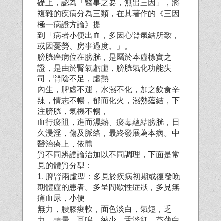
礎上，認為「醫事之要，無出三因」，將
複雜的疾病分為三類，在其著作的《三因
極一病證方論》提
到「病者小便出血，多因心腎氣結所致，
或因憂勞、房事過度。」。
膀胱癌病位在膀胱，是屬於本虛標實之
證，是由於腎氣虧虛，膀胱氣化功能失
司，腎陰不足，虛熱
內生，脾虛不運，水濕不化，加之飲食辛
辣，情志不暢，郁而化火，濕熱蘊結，下
注膀胱，氣機不暢，
血行瘀阻，進而濕熱、瘀毒蘊結膀胱，日
久浸淫，傷及脈絡，最終發展為本病。中
醫治療上，依體
質不同辨證論治加以不同調理，下面是常
見的體質分型：
1. 脾腎兩虛型：多見於疾病初期或復發晚
期體虛的患者。多呈間歇性症狀，多見無
痛血尿，小便
無力，腰膝痠軟，面色淡白，氣短，乏
力，頭暈，耳鳴，納少，舌淡紅，苔薄白