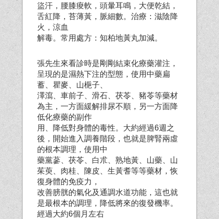
盜汗，腰膝痠軟，頭暈耳鳴，大便乾結，
舌紅降，苔薄黃，脈細數。治療：滋陰降
火，涼血
解毒。常用處方：知柏地黃丸加減。
張先生來看診時是剛剛結束化療藥灌注，
呈現的是濕熱下注的型態，使用中藥扁
蓄、瞿麥、山梔子、
澤瀉、車前子、滑石、茯苓、豬苓等藥材
為主，一方面緩解排尿不順，另一方面降
低化療藥的副作
用、降低對身體的毒性。大約經過6週之
後，開始進入調養階段，也就是脾腎兩虛
的根本調理，使用中
藥黨蔘、茯苓、白朮、熟地黃、山藥、山
茱萸、肉桂、陳皮、生黃耆等等藥材，恢
復身體的免疫力，
改善膀胱的氣化及通調水道功能，這也就
是最根本的調理，降低將來的復發機率。
經過大約6個月左右