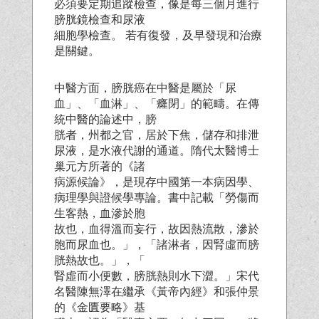
必須要定期追蹤檢查，像是每三個月進行
膀胱鏡檢查和尿液
細胞學檢查。 若有復發，及早發現和治療
是關鍵。
中醫方面，膀胱癌在中醫是屬於「尿
血」、「血淋」、「癃閉」的範疇。在傳
統中醫的論述中，膀
胱者，州都之官，居於下焦，儲存和排泄
尿液，是水液代謝的通道。隋代太醫博士
巢元方所著的《諸
病源候論》，是現存中國第一本病因學、
病理學與證候學專論。書中記載「勞傷而
生客熱，血滲於胞
故也，血得溫而妄行，故因熱流散，滲於
胞而尿血也。」，「諸淋者，因腎虛而膀
胱熱故也。」，「
腎虛而小便數，膀胱熱則水下澀。」宋代
名醫陳無澤在繼承《黃帝內經》和張仲景
的《金匱要略》基