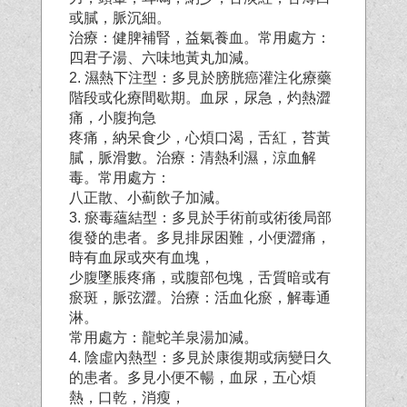
或膩，脈沉細。
治療：健脾補腎，益氣養血。常用處方：
四君子湯、六味地黃丸加減。
2. 濕熱下注型：多見於膀胱癌灌注化療藥
階段或化療間歇期。血尿，尿急，灼熱澀
痛，小腹拘急
疼痛，納呆食少，心煩口渴，舌紅，苔黃
膩，脈滑數。治療：清熱利濕，涼血解
毒。常用處方：
八正散、小薊飲子加減。
3. 瘀毒蘊結型：多見於手術前或術後局部
復發的患者。多見排尿困難，小便澀痛，
時有血尿或夾
有血塊，
少腹墜脹疼痛，或腹部包塊，舌質暗或有
瘀斑，脈弦澀。治療：活血化瘀，解毒通
淋。
常用處方：龍蛇羊泉湯加減。
4. 陰虛內熱型：多見於康復期或病變日久
的患者。多見小便不暢，血尿，五心煩
熱，口乾，消瘦，