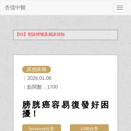
杏儒中醫
切
換
【01】初診掛號及就診須知
其他疾病
︱2026.01.08
︱點閱數：1700
膀胱癌容易復發好困
擾！
facebook分享
LINE分享