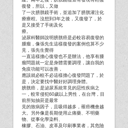
復發，所以，又做
了一次膀胱鏡手術，並追加了膀胱灌注化
療療程。沒想到3年之後，又復發了，於
是又接受了手術及化
療。
泌尿科醫師說明膀胱癌是必較容易復發的
腫瘤，像張先生這樣復發的案例也算不少
見，張先生覺得
一直這樣擔心復發也不是辦法，他享有腫
瘤問題就一定是身體需要調理，讓自我的
免疫功能可以改善，
應該就必較不必這樣擔心復發問題了，於
是，決定要找中醫好好調理身體。
膀胱癌，是泌尿系統常見的惡性疾病之
一，較常侵犯60歲以上男性，在台灣，目
前所知抽菸是最常
見的致病因子，且吸得越多，罹癌機會越
大。另外像是長期使用止痛藥、不明藥
物、從事化學染料、
橡膠、石油、皮革及印刷事業者，其危險