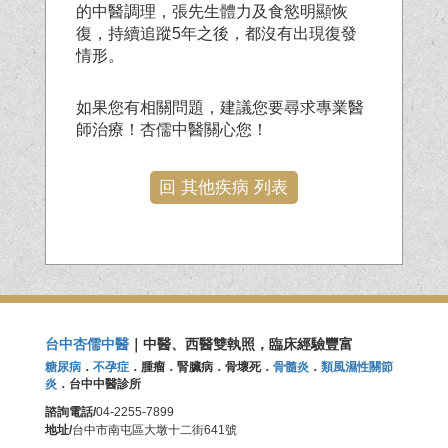
的中醫調理，張先生體力及食慾明顯恢
復，持續追蹤5年之後，都沒有出現復發
情形。
如果您有相關問題，建議您要尋求專業醫
師治療！杏儒中醫關心您！
回 其他疾病 列表
台中杏儒中醫
｜中醫、西醫雙執照，臨床經驗豐富
糖尿病
．
不孕症
．腫瘤．腎臟病．骨壞死．
骨髓炎
．
類風濕性關節
炎
．台中中醫診所
諮詢電話/
04-2255-7899
地址/
台中市南屯區大墩十二街641號