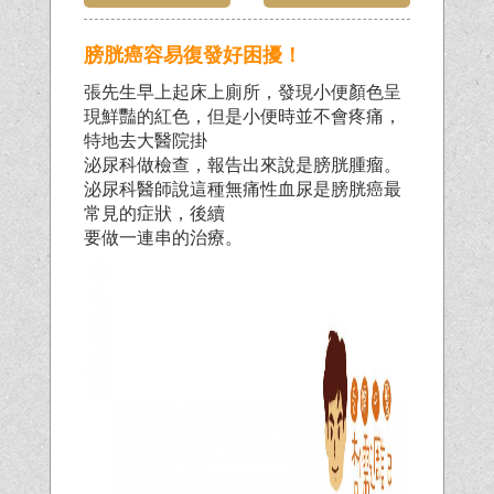
膀胱癌容易復發好困擾！
張先生早上起床上廁所，發現小便顏色呈
現鮮豔的紅色，但是小便時並不會疼痛，
特地去大醫院掛
泌尿科做檢查，報告出來說是膀胱腫瘤。
泌尿科醫師說這種無痛性血尿是膀胱癌最
常見的症狀，後續
要做一連串的治療。