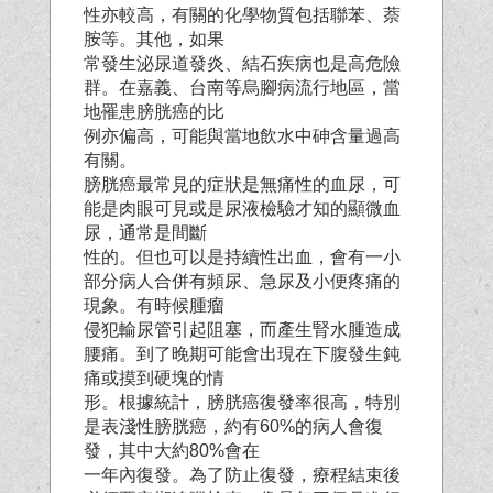
性亦較高，有關的化學物質包括聯苯、萘
胺等。其他，如果
常發生泌尿道發炎、結石疾病也是高危險
群。在嘉義、台南等烏腳病流行地區，當
地罹患膀胱癌的比
例亦偏高，可能與當地飲水中砷含量過高
有關。
膀胱癌最常見的症狀是無痛性的血尿，可
能是肉眼可見或是尿液檢驗才知的顯微血
尿，通常是間斷
性的。但也可以是持續性出血，會有一小
部分病人合併有頻尿、急尿及小便疼痛的
現象。有時候腫瘤
侵犯輸尿管引起阻塞，而產生腎水腫造成
腰痛。到了晚期可能會出現在下腹發生鈍
痛或摸到硬塊的情
形。根據統計，膀胱癌復發率很高，特別
是表淺性膀胱癌，約有60%的病人會復
發，其中大約80%會在
一年內復發。為了防止復發，療程結束後