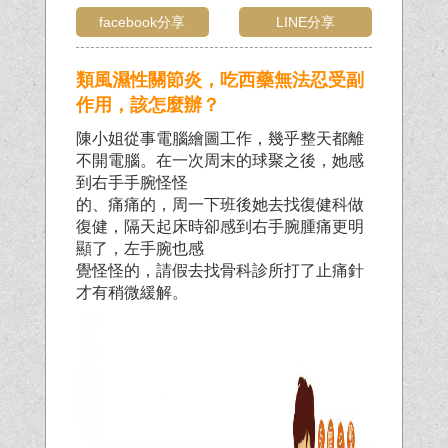
facebook分享
LINE分享
類風濕性關節炎，吃西藥無法忍受副
作用，該怎麼辦？
陳小姐從事電腦繪圖工作，幾乎整天都離
不開電腦。在一次周末的球聚之後，她感
到右手手腕怪怪
的、痛痛的，周一下班後她去找復健科做
復健，隔天起床時卻感到右手腕腫痛更明
顯了，左手腕也感
覺怪怪的，請假去找骨科診所打了止痛針
才有稍微緩解。