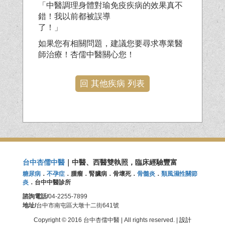
「中醫調理身體對瑜免疫疾病的效果真不
錯！我以前都被誤導
了！」
如果您有相關問題，建議您要尋求專業醫
師治療！杏儒中醫關心您！
回 其他疾病 列表
台中杏儒中醫
｜中醫、西醫雙執照，臨床經驗豐富
糖尿病
．
不孕症
．腫瘤．腎臟病．骨壞死．
骨髓炎
．
類風濕性關節
炎
．台中中醫診所
諮詢電話/
04-2255-7899
地址/
台中市南屯區大墩十二街641號
Copyright © 2016 台中杏儒中醫 | All rights reserved. |
設計