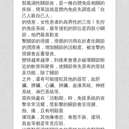
類風濕性關節炎，是一種自體免疫相關的
疾病，簡單說就是體內免疫失調造成「自
己人殺自己人」
的情形，女性患者約為男性的三倍！失控
的免疫系統，最常侵犯的部位是四肢小關
節，他們最喜歡攻
擊關節的滑膜，滑膜的功用在於產生關節
的潤滑液，增加關節的活動度。被攻擊的
滑膜會反覆發炎、
變得越來越厚，到後來會逐步破壞關節附
近的軟骨與硬骨，使關節喪失原有的形狀
及功能，除了關節
之外，還有可能侵犯其他的器官，如肝
臟、脾臟、心臟、肺臟、血液系統、神經
系統、淋巴系統等。
當疾病處在「活動期」時，免疫系統的攻
擊非常活耀，受影響的關節會呈現腫、
熱、痛，且有明顯晨
僵現象，其他像倦怠、食慾不振、虛弱、
貧血等都是常見症狀。