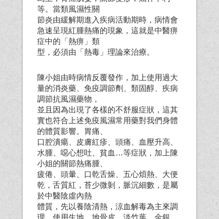
等。當類風濕性關
節炎由緩解期進入疾病活動期時，病情會
急速呈現紅腫熱痛的現象，這就是中醫痹
症中的「熱痹」類
型，必須由「熱毒」理論來治療。
陳小姐由時病情反覆發作，加上使用過大
量的消炎藥、免疫調節劑、類固醇、疾病
調節抗風濕藥物，
並且因為出現了各樣的不舒服症狀，這其
實也符合上述免疫風濕常用藥對我們身體
的體質影響。胃痛、
口腔潰瘍、皮膚紅疹、頭痛、血壓升高、
水腫、噁心想吐、貧血…等症狀，加上陳
小姐的關節熱痛腫、
疲倦、頭暈、口乾舌燥、五心煩熱、大便
乾，舌質紅，苔少微剝，脈沉細數，是屬
於中醫陰虛內熱
體質，先以養陰清熱，涼血解毒為主來調
理，使用生地、地骨皮、淡竹葉、金銀