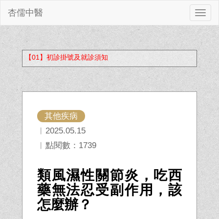
杏儒中醫
切
換
【01】初診掛號及就診須知
其他疾病
︱2025.05.15
︱點閱數：1739
類風濕性關節炎，吃西
藥無法忍受副作用，該
怎麼辦？