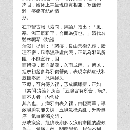
痺阻，臨床上常呈現虛實相兼，寒熱錯
雜，痰瘀互結的情
形。
在中醫古籍《素問．痹論》指出：「風、
寒、濕三氣雜至，合而為痹也。」清代名
醫林驪琴《類證
治裁》提到：「諸痹，良由營衛先虛，腠
理不密，風寒濕乘虛內襲，正氣為邪氣所
阻，不能宣行，因
而留滯，氣血凝滯，久而成痹。』所以，
尪痹初起多為邪傷營衛，表現寒熱症狀和
肢節疼痛，尪痹經久
不癒，可內傳入裡，形成臟腑痹，正如
《素問‧痹論》所言「五臟皆有所合，病久
而不去者，內舍於
其合也。」病邪由表入裡，由輕而重，導
致臟腑功能失調，五臟氣機紊亂，升降無
序，氣血痰濁交阻，
形成痰瘀。尪痹晚期多以痰瘀痹阻的證候
為主，骨痛肌萎，關節變形，屈伸不利