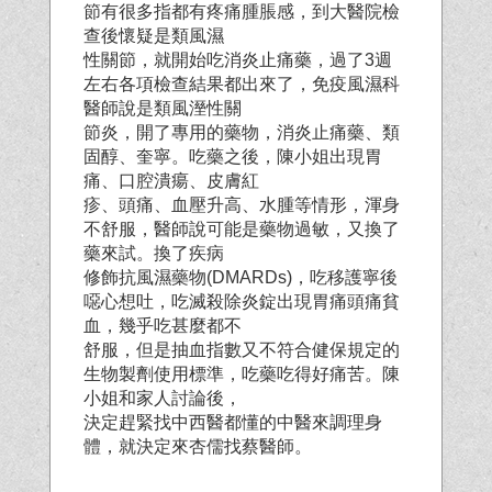
節有很多指都有疼痛腫脹感，到大醫院檢
查後懷疑是類風濕
性關節，就開始吃消炎止痛藥，過了3週
左右各項檢查結果都出來了，免疫風濕科
醫師說是類風溼性關
節炎，開了專用的藥物，消炎止痛藥、類
固醇、奎寧。吃藥之後，陳小姐出現胃
痛、口腔潰瘍、皮膚紅
疹、頭痛、血壓升高、水腫等情形，渾身
不舒服，醫師說可能是藥物過敏，又換了
藥來試。換了疾病
修飾抗風濕藥物(DMARDs)，吃移護寧後
噁心想吐，吃滅殺除炎錠出現胃痛頭痛貧
血，幾乎吃甚麼都不
舒服，但是抽血指數又不符合健保規定的
生物製劑使用標準，吃藥吃得好痛苦。陳
小姐和家人討論後，
決定趕緊找中西醫都懂的中醫來調理身
體，就決定來杏儒找蔡醫師。