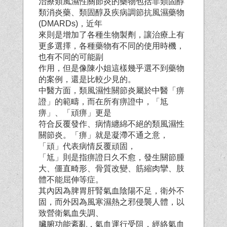
治療類風濕性關節炎的藥物包括非類固醇
類消炎藥、類固醇及疾病調節抗風濕藥物
(DMARDs)，近年
來則是增加了各種生物製劑，讓治療上有
更多選擇，各種藥物有不同的使用時機，
也有不同的可能副
作用，但是像陳小姐這樣幾乎選不到藥物
的案例，還是比較少見的。
中醫方面，類風濕性關節炎屬於中醫「痹
證」的範疇，而在所有痹證中，「尪
痹」、「頑痹」更是
符合反覆發作、病情纏綿不絕的類風濕性
關節炎。「痹」就是凝滯不通之意，
「頑」代表病情反覆頑固，
「尪」則是指痹證日久不愈，發生關節腫
大、僵直畸形、骨質改變、筋縮肉攣、肢
體不能屈伸等症。
其內因為脾胃肝腎氣血陰陽不足，衛外不
固，而外因為風寒濕熱之邪侵襲人體，以
致營衛氣血失調、
臟腑功能紊亂，氣血運行受阻，經絡氣血