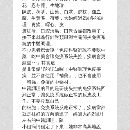
花、忍冬藤、生地瑜、
陳皮、茯苓、山藥、白朮、虎杖、雞血
藤、生黃耆、荷葉，大約經過2週多的調
理，胃痛、噁心、皮
膚紅疹、口腔潰瘍、口乾舌燥都改善了，
接下來就進行針對類風濕性關節炎免疫系
統的中醫調理。
不少患者都會說「免疫科醫師說不要吃中
藥，吃中藥會讓免疫系統失控，疾病會更
嚴重~~」其實這
是非常錯誤的認知喔！中醫調理免疫疾
病，並不會使用「補藥」，也不會使用
「增強」免疫的中藥材，
中醫調理的目的是要使失控的免疫系統回
到正常，讓免疫系統做正常的反應及工
作、不要攻擊自己
的細胞，免疫系統反應正常了，疾病當然
就是往好的方向前進了。經過大約2個月
左右的中醫調理，陳
小姐病情穩定了下來，她非常高興地說