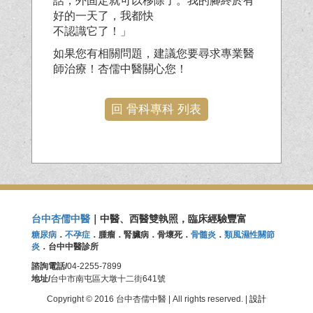
話，外固定就可以移除了。我的腳終於有
好的一天了，我都快
不認識它了！」
如果您有相關問題，建議您要尋求專業醫
師治療！杏儒中醫關心您！
回 骨科專科 列表
台中杏儒中醫
｜中醫、西醫雙執照，臨床經驗豐富
糖尿病
．
不孕症
．腫瘤．腎臟病．骨壞死．
骨髓炎
．
類風濕性關節
炎
．台中中醫診所
諮詢電話/
04-2255-7899
地址/
台中市南屯區大墩十二街641號
Copyright © 2016 台中杏儒中醫 | All rights reserved. |
設計