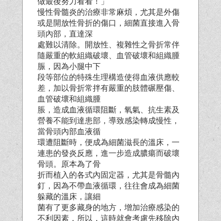
做最後努力看看！」
慢性骨髓炎的治療非常麻煩，尤其是外傷
或是開放性骨折的傷口，細菌直接進入骨
頭內部，直達深
處難以清除。開放性、複雜性之骨折常伴
隨嚴重的軟組織破壞、血管破壞和組織腫
脤，因為小腿中下
段等部位的特殊生理構造使得血液供應較
差，加以骨折常拌有嚴重的肢體碾壓傷、
血管破壞和組織腫
脹，造成血液循環阻斷，氧氣、抗生素及
營養不能到達患部，導致感染轉成慢性，
當骨頭內部血液循
環遭阻斷時，便成為細菌滋長的溫床，一
連患的發炎反應，進一步造成膿瘍而破壞
骨頭。原本為了骨
折而植入的各式內固定器，尤其是骨髓內
釘，因為不帶血液循環，往往會成為細菌
躲藏的溫床，讓細
菌有了更多藏身的地方，增加治療感染的
不利因素，所以，這時就會考慮先移除內