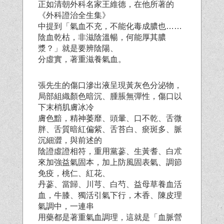
正如清朝外科名家王維德，在他所著的
《外科證治全生集》
中提到「氣血不充，不能化毒成膿也……
陰血乾枯，非滋陰溫暢，何能厚其膿
漿？」就是要辨陰陽、
分虛實，著重滋養氣血。
張先生的傷口滲出液呈現黃灰色分泌物，
局部組織顏色暗沉、腫脹無彈性，傷口以
下末梢肌膚冰冷
膚色黯，精神萎靡、頭暈、口不乾、舌微
胖、舌質暗紅偏紫、舌苔白、瘀斑多、脈
沉細澀，與前述的
陰證虛證相符，重用黨蔘、生黃耆、白朮
來加強益氣固本，加上防風固表氣、調節
免疫，桃仁、紅花、
丹蔘、當歸、川芎、白芍、益母草養血活
血，牛膝、獨活引氣下行，木香、陳皮理
氣調中，一連串
用藥都是著重氣血調理，這就是「血脈營