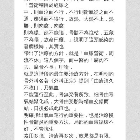
「營衛稽留於經脈之
中，則血泣而不行，不行則衛氣從之而不
通，壅遏而不得行，故熱。大熱不止，熱
勝，則肉腐，肉腐
則為膿。然不能陷，骨髓不為燋枯，五藏
不為傷，故命曰癰。」說明了這類感染的
發病機轉，其實也
帶出了治療的方針，就是「血脈營衛，周
流不休」這八個字。而中醫的「腐肉不
去、腐骨不長」理論，
就是這階段的最主要治療方針，在明朝的
骨外科名著《外科正宗》提到「由瘡潰久
不收口，乃氣血
不能運行至此，骨無榮養所致。細骨由毒
氣結聚化成，大骨由受胎時精血交錯而
結，日後必成此疽也。」
明確指出氣血運行的重要性，也是治療慢
性骨髓炎的重要方法。局部的血液循環不
好，不管抗生
素用多強、清瘡再多次，效果都是有限。