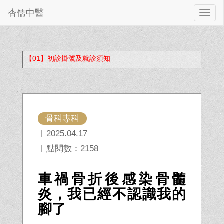
杏儒中醫
切
換
【01】初診掛號及就診須知
骨科專科
︱2025.04.17
︱點閱數：2158
車禍骨折後感染骨髓
炎，我已經不認識我的
腳了