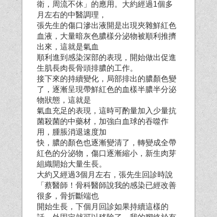
衛，周流不休」的應用。大約經過1個多
月左右的中醫調理，
張先生的傷口滲出液開是出現夾雜鮮紅色
血液，大量暗灰色膿樣分泌物被順利推擠
出來，這就是氣血
順利進到感染深部的表現，開始做出促進
生肌長肉長骨頭排膿的工作。
接下來的持續變化，局部排出的膿顏色變
了，逐漸呈現帶鮮紅色的血樣半膿半分泌
物狀態，這就是
氣血充足的表現，這時可酌量加入少量抗
菌殺菌的中藥材，加強白血球的吞噬作
用，腫脹消退速度加
快，膿的顏色也逐漸變清了，轉變成全帶
紅色的分泌物，傷口逐漸縮小，新生肉芽
組織開始大量生長。
大約又經過3個月左右，張先生回診時說
「蔡醫師！骨科醫師說我的感染已經改善
很多，骨折斷端也
開始生長，下個月回診如果持續這樣的