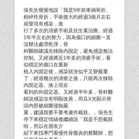
張先生慢慢地說「我是5年前車禍骨折、
粉碎性骨折，手術後大約經過3個月左右
就發現有感染，進
行了多次的清瘡手術及抗生素治療。經過
1年半左右的努力，因為傷口的細菌一直
沒辦法處理乾淨，骨
科醫師建議先移除內固定，避免感染無法
控制。又經過將近1年多的清瘡手術，看
似穩定的傷口在重新
植入內固定後，感染狀況似乎又變嚴重
了，經過幾次的清瘡之後，只能再次移除
內固定器、換上現在
看到的外固定器。又經過半年多，骨科醫
師說感染沒有明顯改善，而且X光顯示骨
頭內部被細菌侵蝕嚴
重，建議我要不要考慮作截肢。」張先生
停下來穩定情緒後繼續說「我是不想截肢
啦，所以在朋友介
紹下來找專門看慢性骨髓炎的蔡醫師，想