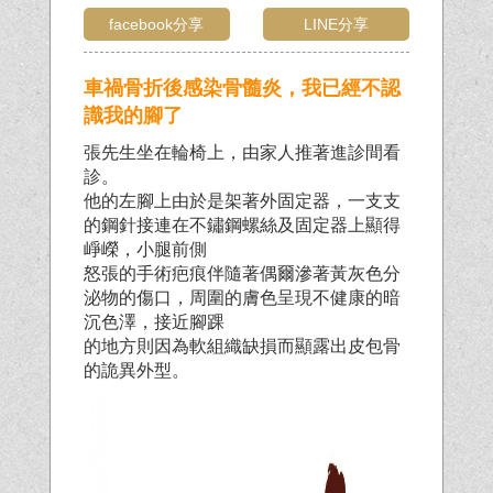
facebook分享
LINE分享
車禍骨折後感染骨髓炎，我已經不認
識我的腳了
張先生坐在輪椅上，由家人推著進診間看
診。
他的左腳上由於是架著外固定器，一支支
的鋼針接連在不鏽鋼螺絲及固定器上顯得
崢嶸，小腿前側
怒張的手術疤痕伴隨著偶爾滲著黃灰色分
泌物的傷口，周圍的膚色呈現不健康的暗
沉色澤，接近腳踝
的地方則因為軟組織缺損而顯露出皮包骨
的詭異外型。