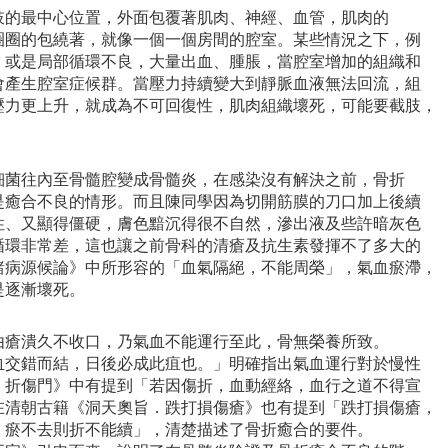
肢的最中心位置，外面包覆著肌肉、神經、血管，肌肉的
圈圈的包繞著，就像一個一個房間的腔室。某些情況之下，例
、或是局部循環不良，大量出血、腫脹，當腔室增加的組織和
會產生腔室症候群。當壓力持續變大到靜脈血液無法回流，組
壓力更上升，就成為不可回復性，肌肉組織壞死，可能要截肢，
細菌往內至骨髓腔變成骨髓炎，在感染沒有解決之前，骨折
是癒合不良的情形。而且陳同學因為切開筋膜的刀口加上後續
性、又顯得僵硬，膚色黯沉得很不自然，滲出液及些許暗灰色
循環非常差，這也讓之前骨科的清瘡及抗生素發揮不了多大的
諸病源候論》中所形容的「血氣隔絕，不能周榮」，氣血瘀滯，
是逐漸壞死。
由瘡潰久不收口，乃氣血不能運行至此，骨無榮養所致。
血交錯而結，日後必成此疽也。」明確指出氣血運行對於慢性
．折傷門》中有提到「若因傷折，血動經絡，血行之道不得宣
在清朝古籍《洞天奧旨．跌打損傷瘡》也有提到「跌打損傷瘡，
，瘀不去則折不能續」，清楚描述了骨折癒合的要件。