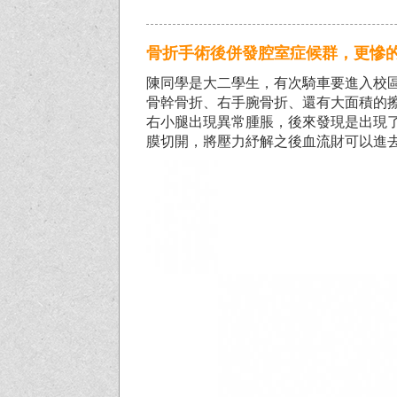
骨折手術後併發腔室症候群，更慘
陳同學是大二學生，有次騎車要進入校
骨幹骨折、右手腕骨折、還有大面積的
右小腿出現異常腫脹，後來發現是出現
膜切開，將壓力紓解之後血流財可以進