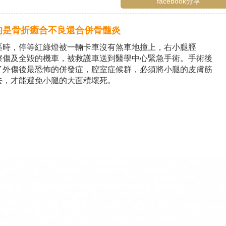
facebook分享
的是骨折癒合不良還合併骨髓炎
區時，停等紅綠燈被一輛卡車沒有煞車地撞上，右小腿脛
擦傷及全毀的機車，被救護車送到醫學中心緊急手術。手術後
了外傷後最恐怖的併發症，腔室症候群，必須將小腿的皮膚筋
去，才能避免小腿的大面積壞死。