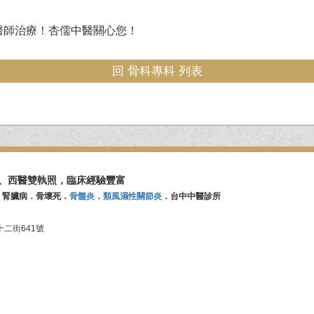
醫師治療！杏儒中醫關心您！
回 骨科專科 列表
、西醫雙執照，臨床經驗豐富
．腎臟病．骨壞死．
骨髓炎
．
類風濕性關節炎
．台中中醫診所
二街641號