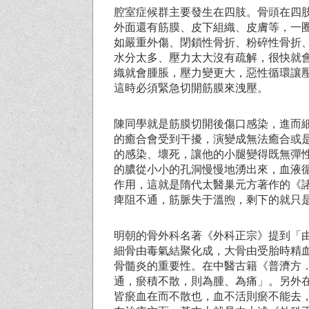
腔室症候群主要發生在四肢。骨頭在四
外面還有筋膜、皮下組織、皮膚等，一
如嚴重外傷、閉鎖性骨折、粉碎性骨折
水分太多、壓力太大沒有疏解，很快就
織就會腫脹，壓力變更大，惡性循環讓
這時必須緊急切開筋膜來洩壓。
陳同學就是筋膜切開後傷口感染，進而
的癒合會受到干擾，演變成無法癒合或
的感染、壞死，讓他的小腿變得既無彈
的膿從小小的孔洞慢慢地湧出來，血液
作用，這就是隋代太醫巢元方著作的《
痺阻不通，筋脈失于溫煦，剩下的就只
明朝的骨外科名著《外科正宗》提到「
細骨由毒氣結聚化成，大骨由受胎時精
骨髓炎的重要性。在中醫古籍《普濟方
通，瘀積不散，則為腫、為痛」。另外
皆瘀血在而不散也，血不活則瘀不能去