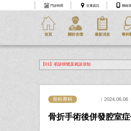
門診時間
交通資訊
聯絡
首頁
關於杏儒
最新消息
專科
【01】初診掛號及就診須知
骨科專科
︱2024.06.06
骨折手術後併發腔室症