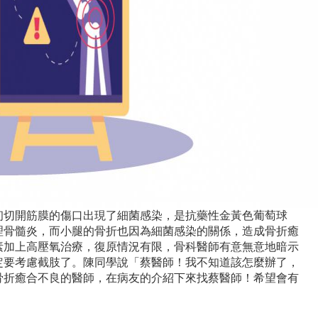
初切開筋膜的傷口出現了細菌感染，是抗藥性金黃色葡萄球
理骨髓炎，而小腿的骨折也因為細菌感染的關係，造成骨折癒
素加上高壓氧治療，復原情況有限，骨科醫師有意無意地暗示
定要考慮截肢了。陳同學說「蔡醫師！我不知道該怎麼辦了，
骨折癒合不良的醫師，在病友的介紹下來找蔡醫師！希望會有