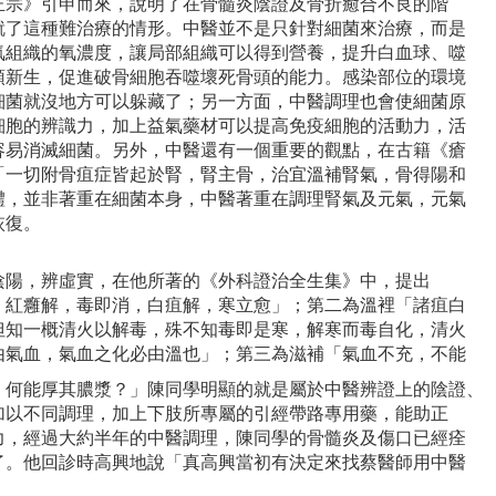
正宗》引申而來，說明了在骨髓炎陰證及骨折癒合不良的階
就了這種難治療的情形。中醫並不是只針對細菌來治療，而是
氧組織的氧濃度，讓局部組織可以得到營養，提升白血球、噬
頭新生，促進破骨細胞吞噬壞死骨頭的能力。感染部位的環境
細菌就沒地方可以躲藏了；另一方面，中醫調理也會使細菌原
細胞的辨識力，加上益氣藥材可以提高免疫細胞的活動力，活
容易消滅細菌。另外，中醫還有一個重要的觀點，在古籍《瘡
「一切附骨疽症皆起於腎，腎主骨，治宜溫補腎氣，骨得陽和
體，並非著重在細菌本身，中醫著重在調理腎氣及元氣，元氣
恢復。
陰陽，辨虛實，在他所著的《外科證治全生集》中，提出
，紅癰解，毒即消，白疽解，寒立愈」；第二為溫裡「諸疽白
但知一概清火以解毒，殊不知毒即是寒，解寒而毒自化，清火
由氣血，氣血之化必由溫也」；第三為滋補「氣血不充，不能
，何能厚其膿漿？」陳同學明顯的就是屬於中醫辨證上的陰證、
加以不同調理，加上下肢所專屬的引經帶路專用藥，能助正
力，經過大約半年的中醫調理，陳同學的骨髓炎及傷口已經痊
了。他回診時高興地說「真高興當初有決定來找蔡醫師用中醫