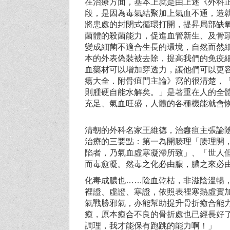
在治療方面，基本上就是由上述《外科
段，是因為毒氣結聚加上氣血不通，造
將患處的封閉式循環打開，提昇局部缺
菌體的殺菌能力，促進血管新生、及骨
變成細菌不適合生長的環境，自然而然
本的外表偽裝被去除，提高我們的免疫
血藥材可以增加穿透力，讓他們可以更
瘍大全．附骨疽門主論》寫的很清楚，
則腫硬自能水解矣。」是著重在人的全
充足、氣血旺盛，人體的各種機能就會
清朝的外科名家王維德，治癰疽主張論
治療的三要點：第一為開腠理「腠理開
陷者，乃氣血虛寒凝滯所致」、「世人
而毒愈凝。然毒之化必由膿，膿之來必
化毒成膿也……陰血乾枯，非滋陰溫暢
裡證、虛證、寒證，依照表裡寒熱虛實
氣戰勝邪氣，亦能幫助提升骨折癒合能
癒，原本癒合不良的骨折處也已經長好
調理，我才能保有跑跳的能力啊！」