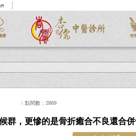
我們
醫療
杏
︱點閱數：2869
候群，更慘的是骨折癒合不良還合併