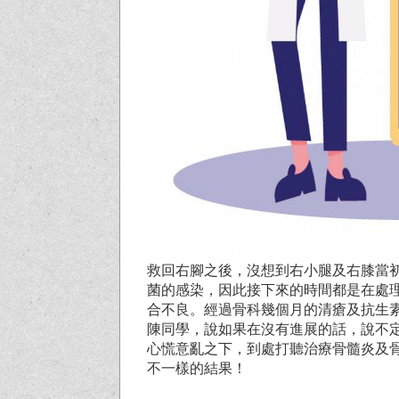
救回右腳之後，沒想到右小腿及右膝當
菌的感染，因此接下來的時間都是在處
合不良。經過骨科幾個月的清瘡及抗生
陳同學，說如果在沒有進展的話，說不
心慌意亂之下，到處打聽治療骨髓炎及
不一樣的結果！