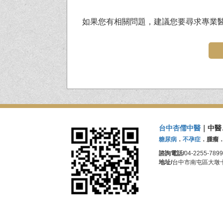
如果您有相關問題，建議您要尋求專業
台中杏儒中醫
｜中醫
糖尿病
．
不孕症
．腫瘤
諮詢電話/
04-2255-7899
地址/
台中市南屯區大墩十