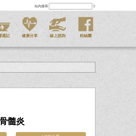
站內搜尋
儒週記
健康分享
線上諮詢
粉絲團
骨髓炎