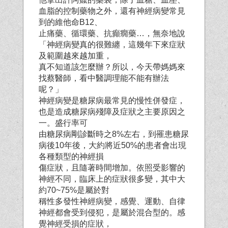
血脂的控制藥物之外，還有神經病變常見
到的維他命B12、
止痛藥、循環藥、抗癲癇藥…，無奈地說
「神經病變真的很難纏，這幾年下來症狀
及範圍越來越加重，
真不知道該怎麼辦？所以，今天帶媽媽來
找蔡醫師，看中醫調理能不能有辦法
呢？」
神經病變是糖尿病最常見的慢性併發症，
也是造成糖尿病殘障及症狀之主要原因之
一。盛行率可
由糖尿病剛診斷時之8%左右，到罹患糖尿
病後10年後，大約將近50%的患者會出現
各種類型的神經損
傷症狀，且隨著時間增加。依照受影響的
神經不同，臨床上的症狀很多變，其中大
約70~75%是屬於對
稱性多發性神經病變，感覺、運動、自律
神經都會受到侵犯，是屬於混合型的。感
覺神經受損的症狀，