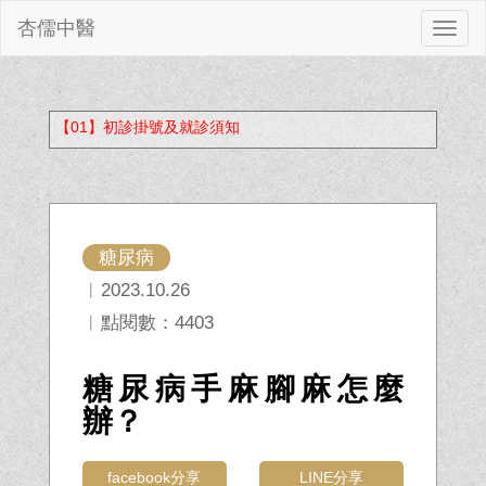
杏儒中醫
切
換
【01】初診掛號及就診須知
糖尿病
︱2023.10.26
︱點閱數：4403
糖尿病手麻腳麻怎麼
辦？
facebook分享
LINE分享