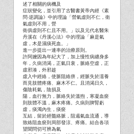
述了相關的病機及
症狀變化，並引用了古醫書黃帝內經《素
問‧逆調論》中的理論「營氣虛則不仁，衛
氣虛則不用，營
衛俱虛則不仁且不用。」以及元代名醫朱
丹溪在《丹溪心法》中的理論「麻是氣
虛，木是濕痰死血。」
進一步提出一連串的治療原則。
許阿嬤因為年紀大了，加上慢性病纏身多
年，久病消渴，正氣日衰，脈絡空虛，正
虛邪湊，外邪趁
虛入中經絡，使脈阻絡痹，經脈失於濡養
而見肢體疼痛、麻木不仁。且消渴日久，
傷陰耗氣，陰損及
陽，血行無力，脈絡失於溫煦，寒凝血瘀
則肢體不溫，麻木疼痛。久病則脾腎虧
虛，痰濁內生，痰瘀
互結，留於經髓絡脈，阻遏氣血流通，導
致絡阻血瘀則局部發涼、疼痛。結合各項
望聞問切可辨為氣