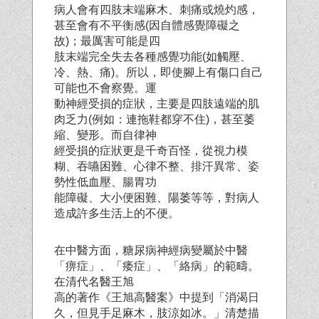
病人會有四肢末端麻木、刺痛或燒灼感，
甚至會有不平衡感(因自體感覺障礙之
故)；最厲害可能是四
肢末端完全失去各種感覺功能(如觸壓、
冷、熱、痛)。所以，即使腳上有傷口自己
可能也不會察覺。運
動神經受損的症狀，主要是四肢遠端的肌
肉乏力(例如：連拖鞋都穿不住)，甚至萎
縮、變形。而自律神
經受損的症狀更是千奇百怪，從視力模
糊、吞嚥困難、心律不整、排汗異常、姿
勢性低血壓、腸胃功
能障礙、大小便困難、陽萎等等，對病人
造成許多生活上的不便。
在中醫方面，糖尿病神經病變屬於中醫
「痹症」、「痿症」、「絡病」的範疇。
在清代名醫王旭
高的著作《王旭高醫案》中提到「消渴日
久，但見手足麻木，肢涼如冰。」清楚描