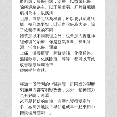
血虧虛，痰瘀阻絡，治療上以益氣化瘀、
除痰通絡為主。以正氣虛弱、肝脾腎臟腑
虧損為本，以痰濁
阻滯、血瘀阻絡為標實，所以要以疏通絡
脈、袪邪為要點，以活血化瘀為大法，除
了依照病患的不同
體質加以不同調理之外，也會加入促進神
經修復的治療，像是益氣養血、祛風除
濕、活血化瘀、通絡
止痛、滋養肝腎、脾腎雙補、化瘀通絡、
溫陽散寒、化痰除濕…等等，都可以有效
改善糖尿病周邊神
經病變的症狀。
經過一段時間的中醫調理，許阿嬤的腳麻
刺痛無力都有明顯改善，另外，精神體力
也有好轉，連原
來容易起伏的血糖、血壓也變得穩定許
多，她高興地說「早知道就早一點來用中
醫調理身體啊！」