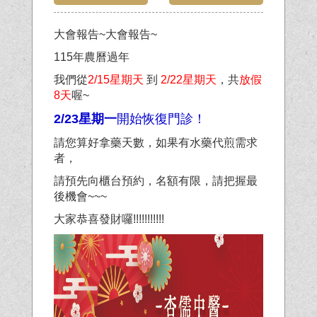
大會報告~大會報告~
115年農曆過年
我們從
2/15星期天
到
2/22星期天
，共
放假
8天
喔~
2/23星期一
開始恢復門診！
請您算好拿藥天數，如果有水藥代煎需求
者，
請預先向櫃台預約，名額有限，請把握最
後機會~~~
大家恭喜發財囉!!!!!!!!!!!