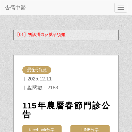
杏儒中醫
切
換
【01】初診掛號及就診須知
最新消息
︱2025.12.11
︱點閱數：2183
115年農曆春節門診公
告
facebook分享
LINE分享