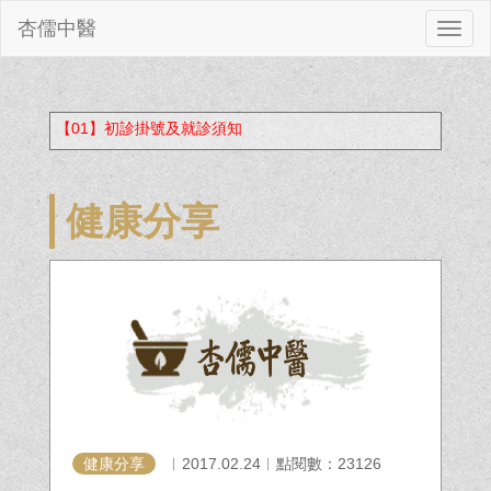
杏儒中醫
切
換
【01】初診掛號及就診須知
健康分享
健康分享
︱2017.02.24︱點閱數：23126