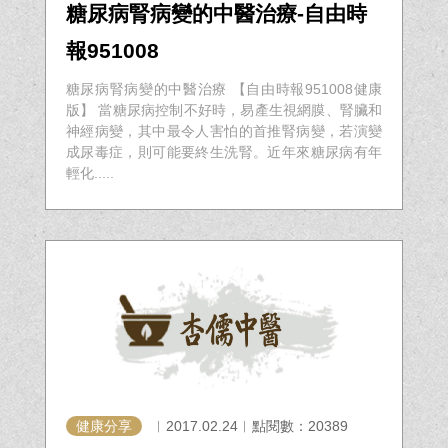
糖尿病腎病變的中醫治療-自由時
報951008
糖尿病腎病變的中醫治療 【自由時報951008健康
版】 當糖尿病控制不好時，易產生視網膜、腎臟和
神經病變，其中最令人害怕的首推腎病變，若演變
成尿毒症，則可能要終生洗腎。近年來糖尿病有年
輕化.....
健康分享
︱2017.02.24︱點閱數：20389