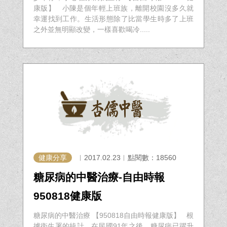
康版】 小陳是個年輕上班族，離開校園沒多久就
幸運找到工作。生活形態除了比當學生時多了上班
之外並無明顯改變，一樣喜歡喝冷.....
健康分享
︱2017.02.23︱點閱數：18560
糖尿病的中醫治療-自由時報
950818健康版
糖尿病的中醫治療 【950818自由時報健康版】 根
據衛生署的統計，在民國91年之後，糖尿病已躍升