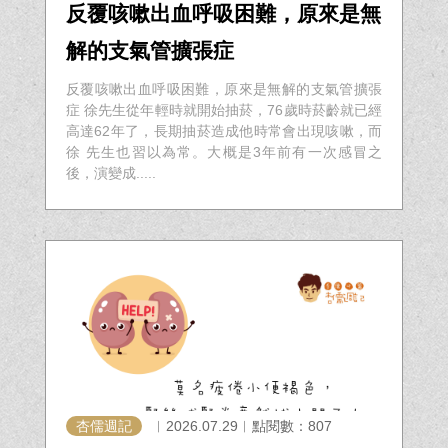
反覆咳嗽出血呼吸困難，原來是無
解的支氣管擴張症
反覆咳嗽出血呼吸困難，原來是無解的支氣管擴張
症 徐先生從年輕時就開始抽菸，76歲時菸齡就已經
高達62年了，長期抽菸造成他時常會出現咳嗽，而
徐 先生也習以為常。大概是3年前有一次感冒之
後，演變成.....
杏儒週記
︱2026.07.29︱點閱數：807