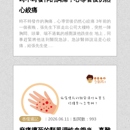
心絞痛
時不時發作的胸痛，心導管後仍然心絞痛 3年前的
一個夜晚，張先生下班走出公司大樓時，突然一陣
胸悶、頭暈、喘不過氣的感覺讓他跌坐在 地上，同
事趕緊將他送到醫院急診。急診醫師說這是心絞
痛，給張先生使.....
杏儒週記
︱2026.06.11︱點閱數：993