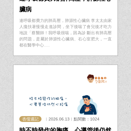
臟病
連呼吸都費力的肺高壓，肺源性心臟病 李太太由家
人攙扶著慢慢走進診間，坐下後喘了會兒後才吃力
地說「蔡醫師！我呼吸很喘，因為診 斷出有肺高壓
的問題，是屬於肺源性心臟病、右心室肥大，一直
都在醫學中心.....
杏儒週記
︱2026.06.13︱點閱數：1024
時不時發作的胸痛，心導管後仍然