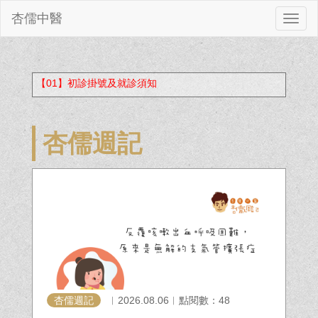
杏儒中醫
切
換
【01】初診掛號及就診須知
杏儒週記
杏儒週記
︱2026.08.06︱點閱數：48