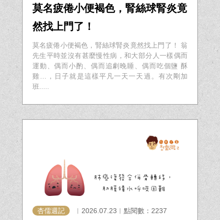
莫名疲倦小便褐色，腎絲球腎炎竟
然找上門了！
莫名疲倦小便褐色，腎絲球腎炎竟然找上門了！ 翁
先生平時並沒有甚麼慢性病，和大部分人一樣偶而
運動、偶而小酌、偶而追劇晚睡、偶而吃個鹽 酥
雞…，日子就是這樣平凡一天一天過。有次剛加
班.....
杏儒週記
︱2026.07.23︱點閱數：2237