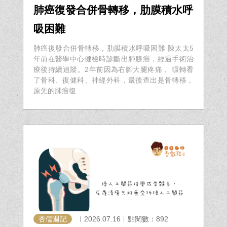
肺癌復發合併骨轉移，肋膜積水呼
吸困難
肺癌復發合併骨轉移，肋膜積水呼吸困難 陳太太5
年前在醫學中心健檢時診斷出肺腺癌，經過手術治
療後持續追蹤。2年前因為右腳大腿疼痛， 輾轉看
了骨科、復健科、神經外科，最後查出是骨轉移，
原先的肺癌復.....
杏儒週記
︱2026.07.16︱點閱數：892