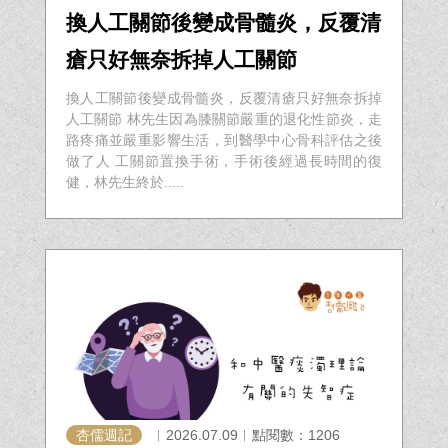
換人工關節後變成骨髓炎，反覆清
瘡只好無奈拆掉人工關節
換人工關節後變成骨髓炎，反覆清瘡只好無奈拆掉
人工關節 林先生因為膝關節嚴重的退化性節炎，走
路疼痛並嚴重影響生活，到醫學中心骨科評估之後
做了人 工關節置換手術，手術後經過長時間的復
健，林先生終於.....
杏儒週記
︱2026.07.09︱點閱數：1206