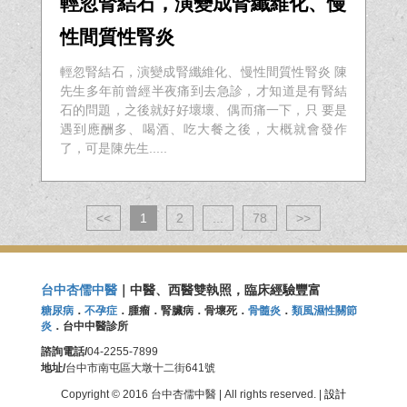
輕忽腎結石，演變成腎纖維化、慢
性間質性腎炎
輕忽腎結石，演變成腎纖維化、慢性間質性腎炎 陳
先生多年前曾經半夜痛到去急診，才知道是有腎結
石的問題，之後就好好壞壞、偶而痛一下，只 要是
遇到應酬多、喝酒、吃大餐之後，大概就會發作
了，可是陳先生.....
<<
1
2
...
78
>>
台中杏儒中醫
｜中醫、西醫雙執照，臨床經驗豐富
糖尿病
．
不孕症
．腫瘤．腎臟病．骨壞死．
骨髓炎
．
類風濕性關節
炎
．台中中醫診所
諮詢電話/
04-2255-7899
地址/
台中市南屯區大墩十二街641號
Copyright © 2016 台中杏儒中醫 | All rights reserved. |
設計