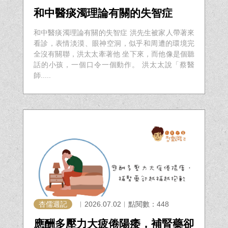
和中醫痰濁理論有關的失智症
和中醫痰濁理論有關的失智症 洪先生被家人帶著來
看診，表情淡漠、眼神空洞，似乎和周遭的環境完
全沒有關聯，洪太太牽著他 坐下來，而他像是個聽
話的小孩，一個口令一個動作。 洪太太說「蔡醫
師.....
杏儒週記
︱2026.07.02︱點閱數：448
應酬多壓力大疲倦陽痿，補腎藥卻