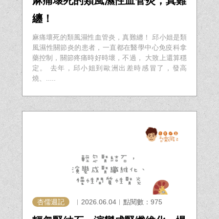
麻痛壞死的類風濕性血管炎，真難
纏！
麻痛壞死的類風濕性血管炎，真難纏！ 邱小姐是類
風濕性關節炎的患者，一直都在醫學中心免疫科拿
藥控制，關節疼痛時好時壞，不過， 大致上還算穩
定。 去年，邱小姐到歐洲出差時感冒了，發高
燒、.....
杏儒週記
︱2026.06.04︱點閱數：975