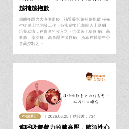
越補越抱歉
應酬多壓力大疲倦陽痿，補腎藥卻越補越抱歉 張先
生從事土地開發工作，時常需要陪相關人士應酬、
培養感情，在豐厚的收入之下也帶來了糖尿 病、高
血脂、脂肪肝、高血壓等慢性病，所幸在醫學中心
拿藥控制之下.....
杏儒週記
︱2026.06.25︱點閱數：734
連呼吸都費力的肺高壓，肺源性心