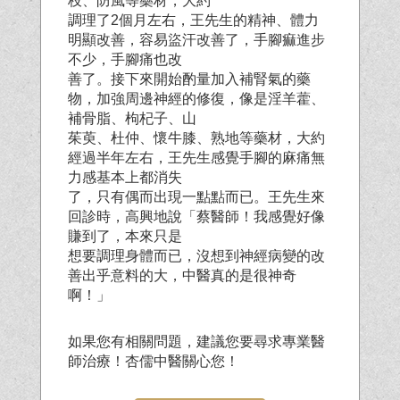
枝、防風等藥材，大
約
調理了2個月左右，王先生的精神、體力
明顯改善，容易盜汗改善了，手腳痲進步
不少，手腳痛也改
善了。接下來開始酌量加入補腎氣的藥
物，加強周邊神經的修復，像是淫羊藿、
補骨脂、枸杞子、山
茱萸、杜仲、懷牛膝、熟地等藥材，大約
經過半年左右，王先生感覺手腳的麻痛無
力感基本上都消失
了，只有偶而出現一點點而已。王先生來
回診時，高興地說「蔡醫師！我感覺好像
賺到了，本來只是
想要調理身體而已，沒想到神經病變的改
善出乎意料的大，中醫真的是很神奇
啊！」
如果您有相關問題，建議您要尋求專業醫
師治療！杏儒中醫關心您！