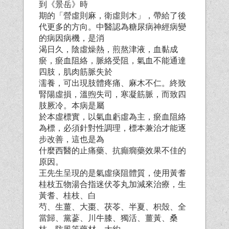
到《景岳》時
期的「營虛則麻，衛虛則木」，帶給了後
代更多的方向。中醫認為糖尿病神經病變
的病因病機，是消
渴日久，陰虛燥熱，煎熬津液，血黏成
瘀，瘀血阻絡，脈絡受阻，氣血不能通達
四肢，肌肉筋脈失於
濡養，可出現肢體疼痛、麻木不仁。終致
腎陽虛損，溫煦失司，寒凝筋脈，而致四
肢厥冷。本病是屬
於本虛標實，以氣血虧虛為主，瘀血阻絡
為標，必須針對性調理，標本兼治才能逐
步改善，這也是為
什麼西醫的止痛藥、抗癲癇藥效果不佳的
原因。
王先生呈現的是氣虛痰阻體質，使用黃耆
桂枝五物湯合指迷伏苓丸加減來治療，生
黃耆、桂枝、白
芍、生薑、大棗、茯苓、半夏、枳殼、全
當歸、黨蔘、川牛膝、獨活、薑黃、桑