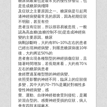
糖尿病嚴重也是最常見的慢性併發症，也
是造成糖尿病殘障
及症狀之主要原因之一。糖尿病是引起周
邊神經病變最常見的原因，因為初期症狀
不明顯，甚至有些
患者沒有症狀，所以很容易被忽視，一般
認為高血糖(血糖控制不佳)是造成神經病
變的主要原因。糖尿
病剛診斷時，大約有8%~10%左右的患者
已經出現神經病變，到罹患糖尿病後10年
後，大約將近50%的
患者會出現各種類型的神經損傷症狀，且
隨著時間增加，若長期來看，大約有70％
左右的糖尿病患者
會經歷過某種型態的神經病變。
依照受影響的神經不同，臨床上的症狀很
多變，其中大約70~75%是屬於對稱性多
發性神經病變，感
覺、運動、自律神經都會受到侵犯，是屬
於混合型的。感覺神經受損的症狀，病人
會有四肢末端麻木、