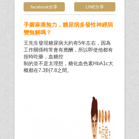
facebook分享
LINE分享
手腳麻痛無力，糖尿病多發性神經病
變無解嗎？
王先生發現糖尿病大約有5年左右，因為
工作關係時常會有應酬，所以即使他都有
按時吃藥，血糖控
制的並不是太理想，糖化血色素HbA1c大
概都在7.3到7.8之間。