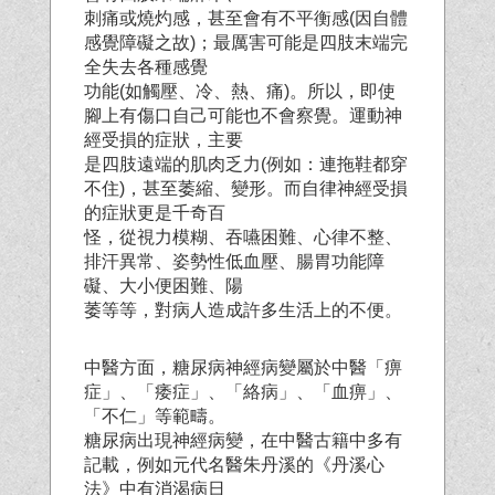
刺痛或燒灼感，甚至會有不平衡感(因自體
感覺障礙之故)；最厲害可能是四肢末端完
全失去各種感覺
功能(如觸壓、冷、熱、痛)。所以，即使
腳上有傷口自己可能也不會察覺。運動神
經受損的症狀，主要
是四肢遠端的肌肉乏力(例如：連拖鞋都穿
不住)，甚至萎縮、變形。而自律神經受損
的症狀更是千奇百
怪，從視力模糊、吞嚥困難、心律不整、
排汗異常、姿勢性低血壓、腸胃功能障
礙、大小便困難、陽
萎等等，對病人造成許多生活上的不便。
中醫方面，糖尿病神經病變屬於中醫「痹
症」、「痿症」、「絡病」、「血痹」、
「不仁」等範疇。
糖尿病出現神經病變，在中醫古籍中多有
記載，例如元代名醫朱丹溪的《丹溪心
法》中有消渴病日