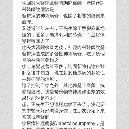
生回診大醫院拿藥時詢問醫師，新陳代謝
科醫師說應該是
糖尿病的神經病變，也開了相關的藥物來
處理。
又經過半年左右，王先生除了手腳麻麻怪
怪的，還多了痛痛刺刺的感覺，而且好像
變得較無力了，
他去大醫院檢查之後，神經內科醫師說是
糖尿病造成的多發性神經病變。吃了幾個
月的神功痛藥物之
後，感覺改善並不多，詢問新陳代謝科醫
師之後才知道，現在對於糖尿病的多發性
神經病變的治療，
除了控制血糖之外，其他像是止痛藥、抗
癲癇藥物、抗憂鬱藥物或神經修復劑的效
果只能說是不太理
想。王先生不想這樣繼續下去了，決定要
找中醫來好好調理身體，在朋友介紹下來
杏儒找蔡醫師。
糖尿病神經病變Diabetic neuropathy，是