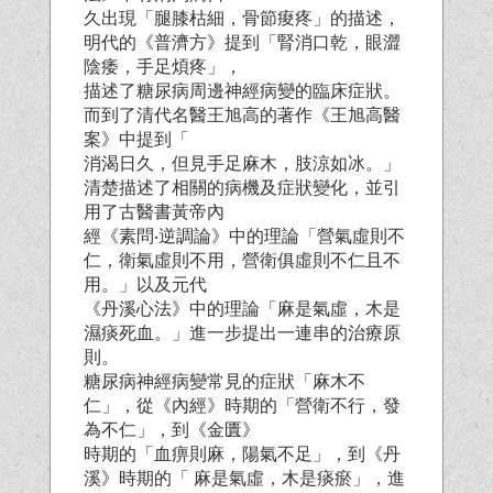
久出現「腿膝枯細，骨節痠疼」的描述，
明代的《普濟方》提到「腎消口乾，眼澀
陰痿，手足煩疼」，
描述了糖尿病周邊神經病變的臨床症狀。
而到了清代名醫王旭高的著作《王旭高醫
案》中提到「
消渴日久，但見手足麻木，肢涼如冰。」
清楚描述了相關的病機及症狀變化，並引
用了古醫書黃帝內
經《素問‧逆調論》中的理論「營氣虛則不
仁，衛氣虛則不用，營衛俱虛則不仁且不
用。」以及元代
《丹溪心法》中的理論「麻是氣虛，木是
濕痰死血。」進一步提出一連串的治療原
則。
糖尿病神經病變常見的症狀「麻木不
仁」，從《內經》時期的「營衛不行，發
為不仁」，到《金匱》
時期的「血痹則麻，陽氣不足」，到《丹
溪》時期的「 麻是氣虛，木是痰瘀」，進