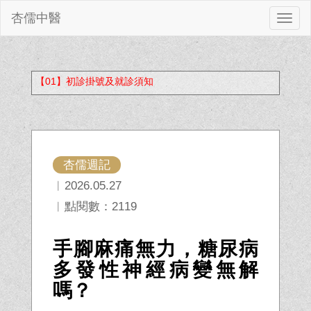
杏儒中醫
切
換
【01】初診掛號及就診須知
杏儒週記
︱2026.05.27
︱點閱數：2119
手腳麻痛無力，糖尿病
多發性神經病變無解
嗎？