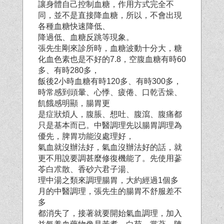
讓身體自己控制血糖，作用方式完全不
同，並不是直接降血糖，所以，不會出現
各種血糖快速降低、
降過低、血糖反跳等現象。
張先生剛來診所時，血糖波動十分大，糖
化血色素也是不好的7.8，空腹血糖有時60
多、有時280多，
飯後2小時血糖有時120多、有時300多，
時常感到頭暈、心悸、疲倦、口乾舌燥、
飢餓感明顯，腸胃更
是症狀煩人，腹脹、想吐、腹瀉、腹痛都
只是基本而已。中醫調理先以腸胃調理為
優先，脾胃功能沒
處理好，
氣血就沒辦法好，氣血沒辦法好的話，就
更不用說要調甚麼修復機能了。先使用蔘
苓白朮散、香砂六君子湯、
理中湯之類來調理腸胃，大約經過1個多
月的中醫調理，張先生的腸胃不舒服差不
多
都消失了，接著就要開始氣血調理，加入