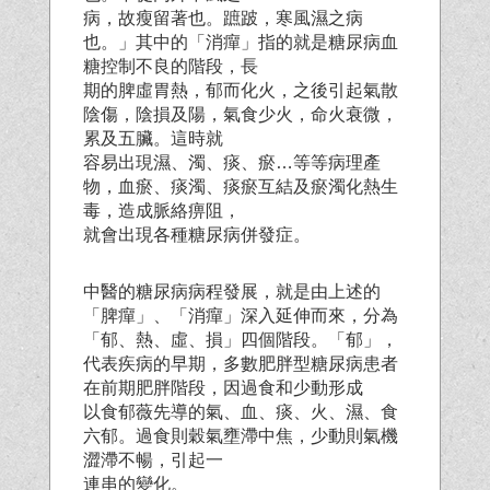
病，故瘦留著也。蹠跛，寒風濕之病
也。」其中的「消癉」指的就是糖尿病血
糖控制不良的階段，長
期的脾虛胃熱，郁而化火，之後引起氣散
陰傷，陰損及陽，氣食少火，命火衰微，
累及五臟。這時就
容易出現濕、濁、痰、瘀…等等病理產
物，血瘀、痰濁、痰瘀互結及瘀濁化熱生
毒，造成脈絡痹阻，
就會出現各種糖尿病併發症。
中醫的糖尿病病程發展，就是由上述的
「脾癉」、「消癉」深入延伸而來，分為
「郁、熱、虛、損」四個階段。「郁」，
代表疾病的早期，多數肥胖型糖尿病患者
在前期肥胖階段，因過食和少動形成
以食郁薇先導的氣、血、痰、火、濕、食
六郁。過食則穀氣壅滯中焦，少動則氣機
澀滯不暢，引起一
連串的變化。