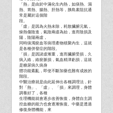
「熱」是由於中滿化生內熱，如痰熱、濕
熱、胃熱、腸熱、肝熱等，胰島素阻抗通
常是屬於這個階
段。
「虛」是因為火熱未除，耗散臟腑元氣，
燥熱傷陰進，氣陰兩虛為始，進而陰損及
陽，陰陽兩虛，
同時痰濁瘀血等病理產物積聚內生，這就
是各種併發症的階段。
「損」是因諸虛漸重，進而臟腑受損，久
病入絡，絡瘀脈損，氣血精津虧損，這就
是糖尿病久病身
體功能紊亂，即使不斷加藥也難有成效的
階段。
中醫治療就是由此延伸出各種調理法，針
對「熱」、「虛」、「損」來調理，身體
調養好了，各種
生理機能就會逐步改善恢復，身體自主調
控血糖的能力也會逐漸恢復。中藥是透過
修復身體機能，來