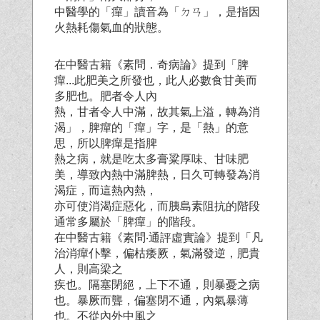
中醫學的「癉」讀音為「ㄉㄢ」，是指因
火熱耗傷氣血的狀態。
在中醫古籍《素問．奇病論》提到「脾
癉...此肥美之所發也，此人必數食甘美而
多肥也。肥者令人內
熱，甘者令人中滿，故其氣上溢，轉為消
渴」，脾癉的「癉」字，是「熱」的意
思，所以脾癉是指脾
熱之病，就是吃太多膏粱厚味、甘味肥
美，導致內熱中滿脾熱，日久可轉發為消
渴症，而這熱內熱，
亦可使消渴症惡化，而胰島素阻抗的階段
通常多屬於「脾癉」的階段。
在中醫古籍《素問‧通評虛實論》提到「凡
治消癉仆擊，偏枯痿厥，氣滿發逆，肥貴
人，則高梁之
疾也。隔塞閉絕，上下不通，則暴憂之病
也。暴厥而聾，偏塞閉不通，內氣暴薄
也。不從內外中風之