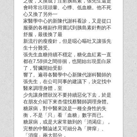
之後，又換成了注射胰島素，張先生還是
會時常出現頭暈、心悸、低血糖。他不死
心又換了另外一
家醫學中心的新陳代謝科看診，又是從口
服藥的各種副作用嘗試到胰島素針劑的不
舒服，最後換了最
新流行的瘦瘦針，但是噁心嘔吐又讓張先
生十分難受。
張先生血糖持續不穩定，糖化血紅素一直
都在7.5到8之間徘徊，也開始出現蛋白尿
了，腎臟開始受影
響了。遍尋各醫學中心新陳代謝科醫師的
張先生，在公司同事的建議下，決定找中
醫來調理身體，至
少先讓身體狀況不要持續惡化下去，於是
在朋友介紹下來杏儒找蔡醫師調理身體。
糖尿病，對中醫來說是一種全身性的失
衡，不是「只」看「血糖」數字而已。
糖尿病，或是大家常聽到的「消渴症」，
完整的中醫論述又可細分為「脾癉」、
「消癉」兩大部分，