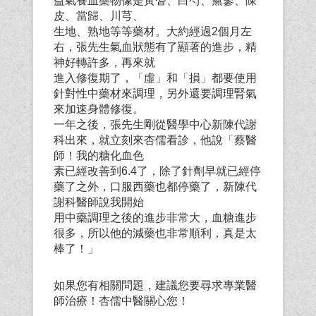
益氣養血藥物像是黃耆、白芍、黨蔘、陳
皮、當歸、川芎、
生地、熟地等等藥材。大約經過2個月左
右，張先生氣血狀態有了顯著的進步，精
神好轉許多，再來就
進入修復期了，「虛」和「損」都要使用
針對性中藥材來調理，另外還要調理腎氣
來加速身體修復。
一年之後，張先生剛從醫學中心新陳代謝
科出來，就立刻來杏儒看診，他說「蔡醫
師！我的糖化血色
素已經改善到6.4了，除了針劑早就已經停
藥了之外，口服西藥也都停藥了，新陳代
謝科醫師說我開始
用中藥調理之後的進步非常大，血糖進步
很多，所以他的減藥也非常順利，真是太
棒了！」
如果您有相關問題，建議您要尋求專業醫
師治療！杏儒中醫關心您！