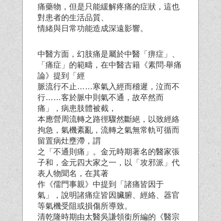
痛藥物，但是只能緩解疼痛的症狀，這也
對患者的生活品質、
情緒與日常功能造成深遠影響。
中醫方面，幻肢痛是屬於中醫「痹症」、
「痛症」的範疇，在中醫古籍《素問‧舉痛
論》提到「經
脈流行不止……寒氣入經而稽遲，泣而不
行……客於脈中則氣不通，故卒然而
痛」，病患肢體被截，
本應營周流轉之路徑驟然斷絕，以致經絡
拘急，氣機紊亂，流轉之氣無常軌可循而
留置病灶壅滯，謂
之「不通則痛」。金元時期著名的醫家張
子和，金元四大家之一，以「攻邪派」代
表人物聞名，在其著
作《儒門事親》中提到「諸痛皆因于
氣」，說明諸痛症皆因臟腑、經絡、器官
等氣機受阻或損傷所導致。
清乾隆時期由太醫吳謙領銜所編的《醫宗