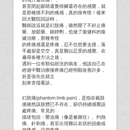
甚至閉起眼睛還覺得腳還存在的感覺，就
是那種摸不到的痛感，真的很奇怪！後來
回大醫院回診時，
醫師說這就是幻肢痛，雖然開了不好止痛
藥、放鬆藥、鎮靜劑，也做了復健科的復
健治療，那種奇怪
的疼痛感還是疼痛，忍不住想要去摸，落
手處卻是空空，真是難以忍受的感覺。在
遍尋各種方法之後，
遇到一位有類似狀況的病友，他說自己在
經過中醫治療後疼痛已經明顯改善許多，
於是張先生就立
刻來杏儒看診。
幻肢痛(phantom limb pain)，是指在截肢
後雖然該肢體已不存在，卻仍持續感覺該
處疼痛。常見的
描述包括：壓迫痛（像是被握住）、灼熱
痛、針刺感，甚至出現難以名狀的扭曲或
抽痛感。這些疼痛