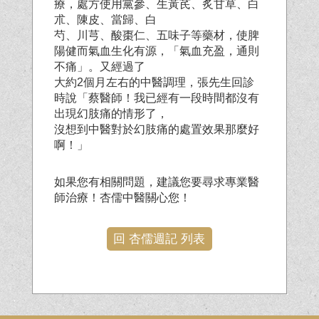
療，處方使用黨參、生黃芪、炙甘草、白
朮、陳皮、當歸、白
芍、川芎、酸棗仁、五味子等藥材，使脾
陽健而氣血生化有源，「氣血充盈，通則
不痛」。又經過了
大約2個月左右的中醫調理，張先生回診
時說「蔡醫師！我已經有一段時間都沒有
出現幻肢痛的情形了，
沒想到中醫對於幻肢痛的處置效果那麼好
啊！」
如果您有相關問題，建議您要尋求專業醫
師治療！杏儒中醫關心您！
回 杏儒週記 列表