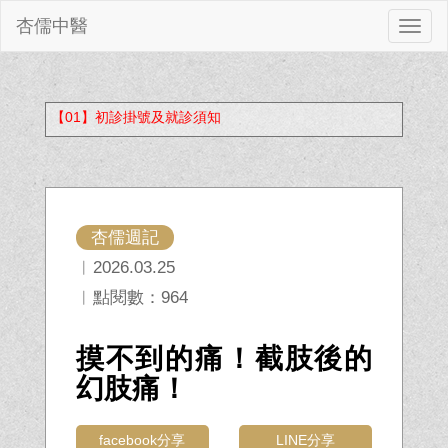
杏儒中醫
切
換
【01】初診掛號及就診須知
杏儒週記
︱2026.03.25
︱點閱數：964
摸不到的痛！截肢後的
幻肢痛！
facebook分享
LINE分享