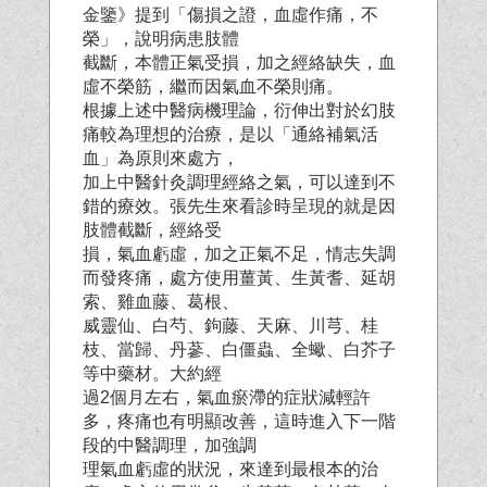
金鑒》提到「傷損之證，血虛作痛，不
榮」，說明病患肢體
截斷，本體正氣受損，加之經絡缺失，血
虛不榮筋，繼而因氣血不榮則痛。
根據上述中醫病機理論，衍伸出對於幻肢
痛較為理想的治療，是以「通絡補氣活
血」為原則來處方，
加上中醫針灸調理經絡之氣，可以達到不
錯的療效。張先生來看診時呈現的就是因
肢體截斷，經絡受
損，氣血虧虛，加之正氣不足，情志失調
而發疼痛，處方使用薑黃、生黃耆、延胡
索、雞血藤、葛根、
威靈仙、白芍、鉤藤、天麻、川芎、桂
枝、當歸、丹蔘、白僵蟲、全蠍、白芥子
等中藥材。大約經
過2個月左右，氣血瘀滯的症狀減輕許
多，疼痛也有明顯改善，這時進入下一階
段的中醫調理，加強調
理氣血虧虛的狀況，來達到最根本的治