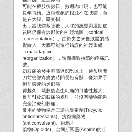
可能在截肢後數日、數週內出現，也可能
長年持續。這種現象的根源不在肢體，而
是在大腦。研究指
出，當肢體截除後，大腦的感覺與運動皮
質區仍保有該部位的神經地圖（cortical
representation）。由於失去來自肢體的感
覺輸入，大腦可能進行錯誤的神經重組
（maladaptive
reorganization），進而導致持續的疼痛訊
號。
幻肢痛的發生率高達60%以上，通常與開
刀前患部疼痛的時間長短有關，像如果手
術前壞死的足部痛
得越久，截肢後產生幻痛的可能性越大。
目前對於幻肢痛的處理，並沒有藥物能夠
完全治療幻肢痛，
常用的藥物像是三環抗憂鬱劑(Tricyclic
antidepressants)、抗癲癇藥物
(anticonvulsant)、類鴉片
藥物(Opioids)、含阿斯匹靈(Aspirin)的止